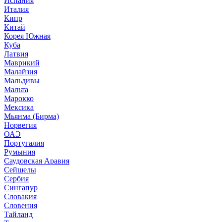
Испания
Италия
Кипр
Китай
Корея Южная
Куба
Латвия
Маврикий
Малайзия
Мальдивы
Мальта
Марокко
Мексика
Мьянма (Бирма)
Норвегия
ОАЭ
Португалия
Румыния
Саудовская Аравия
Сейшелы
Сербия
Сингапур
Словакия
Словения
Тайланд