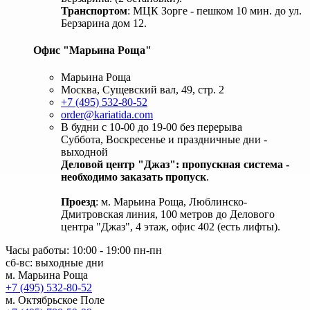
Транспортом
: МЦК Зорге - пешком 10 мин. до ул.
Берзарина дом 12.
Офис "Марьина Роща"
Марьина Роща
Москва, Сущевский вал, 49, стр. 2
+7 (495) 532-80-52
order@kariatida.com
В будни с 10-00 до 19-00 без перерыва
Суббота, Воскресенье и праздничные дни -
выходной
Деловой центр "Джаз": пропускная система -
необходимо заказать пропуск
.
Проезд
: м. Марьина Роща, Люблинско-
Дмитровская линия, 100 метров до Делового
центра "Джаз", 4 этаж, офис 402 (есть лифты).
Часы работы: 10:00 - 19:00 пн-пн
сб-вс: выходные дни
м. Марьина Роща
+7 (495) 532-80-52
м. Октябрьское Поле