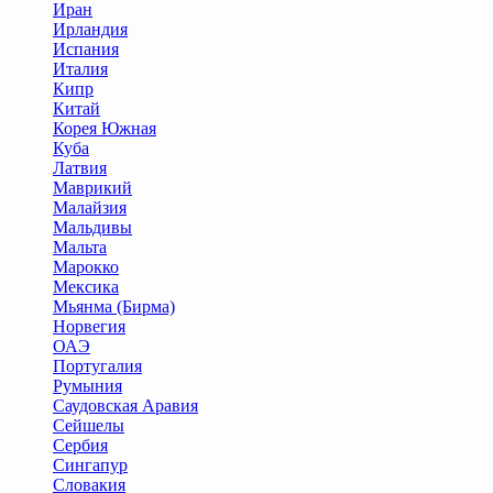
Иран
Ирландия
Испания
Италия
Кипр
Китай
Корея Южная
Куба
Латвия
Маврикий
Малайзия
Мальдивы
Мальта
Марокко
Мексика
Мьянма (Бирма)
Норвегия
ОАЭ
Португалия
Румыния
Саудовская Аравия
Сейшелы
Сербия
Сингапур
Словакия