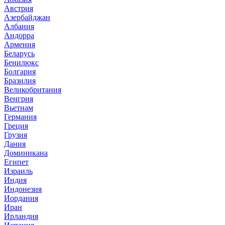
Австрия
Азербайджан
Албания
Андорра
Армения
Беларусь
Бенилюкс
Болгария
Бразилия
Великобритания
Венгрия
Вьетнам
Германия
Греция
Грузия
Дания
Доминикана
Египет
Израиль
Индия
Индонезия
Иордания
Иран
Ирландия