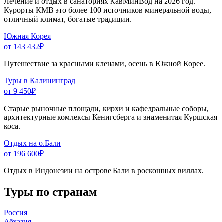
Лечение и отдых в санаториях КавМинВод на 2026 год.
Курорты КМВ это более 100 источников минеральной воды,
отличный климат, богатые традиции.
Южная Корея
от 143 432
₽
Путешествие за красными кленами, осень в Южной Корее.
Туры в Калининград
от 9 450
₽
Старые рыночные площади, кирхи и кафедральные соборы,
архитектурные комлексы Кенигсберга и знаменитая Куршская
коса.
Отдых на о.Бали
от 196 600
₽
Отдых в Индонезии на острове Бали в роскошных виллах.
Туры по странам
Россия
Абхазия