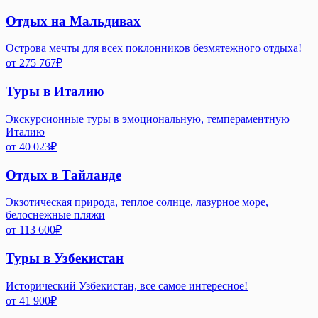
Отдых на Мальдивах
Острова мечты для всех поклонников безмятежного отдыха!
от
275 767
₽
Туры в Италию
Экскурсионные туры в эмоциональную, темпераментную
Италию
от
40 023
₽
Отдых в Тайланде
Экзотическая природа, теплое солнце, лазурное море,
белоснежные пляжи
от
113 600
₽
Туры в Узбекистан
Исторический Узбекистан, все самое интересное!
от
41 900
₽