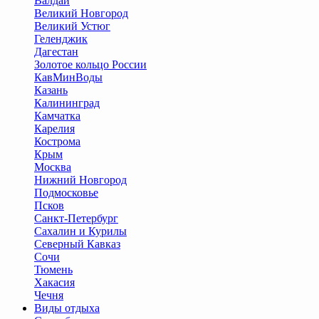
Валдай
Великий Новгород
Великий Устюг
Геленджик
Дагестан
Золотое кольцо России
КавМинВоды
Казань
Калининград
Камчатка
Карелия
Кострома
Крым
Москва
Нижний Новгород
Подмосковье
Псков
Санкт-Петербург
Сахалин и Курилы
Северный Кавказ
Сочи
Тюмень
Хакасия
Чечня
Виды отдыха