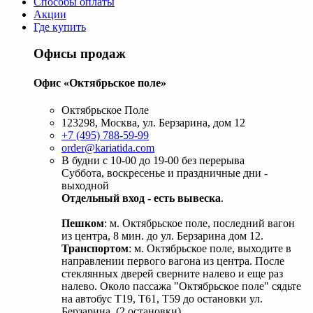
Способы оплаты
Акции
Где купить
Офисы продаж
Офис «Октябрьское поле»
Октябрьское Поле
123298, Москва, ул. Берзарина, дом 12
+7 (495) 788-59-99
order@kariatida.com
В будни с 10-00 до 19-00 без перерыва
Суббота, воскресенье и праздничные дни -
выходной
Отдельный вход - есть вывеска
.
Пешком
: м. Октябрьское поле, последний вагон
из центра, 8 мин. до ул. Берзарина дом 12.
Транспортом
: м. Октябрьское поле, выходите в
направлении первого вагона из центра. После
стеклянных дверей сверните налево и еще раз
налево. Около пассажа "Октябрьское поле" сядьте
на автобус Т19, Т61, Т59 до остановки ул.
Берзарина. (2 остановки).