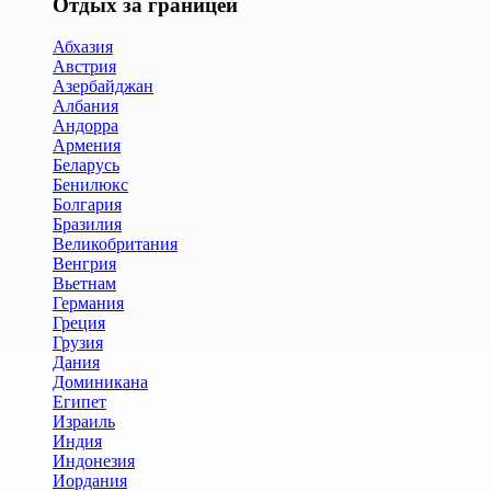
Отдых за границей
Абхазия
Австрия
Азербайджан
Албания
Андорра
Армения
Беларусь
Бенилюкс
Болгария
Бразилия
Великобритания
Венгрия
Вьетнам
Германия
Греция
Грузия
Дания
Доминикана
Египет
Израиль
Индия
Индонезия
Иордания