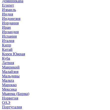
Доминикана
Египет
Израиль
Индия
Индонезия
Иордания
Иран
Ирландия
Испания
Италия
Кипр
Китай
Корея Южная
Куба
Латвия
Маврикий
Малайзия
Мальдивы
Мальта
Марокко
Мексика
Мьянма (Бирма)
Норвегия
ОАЭ
Португалия