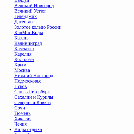
Валдай
Великий Новгород
Великий Устюг
Геленджик
Дагестан
Золотое кольцо России
КавМинВоды
Казань
Калининград
Камчатка
Карелия
Кострома
Крым
Москва
Нижний Новгород
Подмосковье
Псков
Санкт-Петербург
Сахалин и Курилы
Северный Кавказ
Сочи
Тюмень
Хакасия
Чечня
Виды отдыха