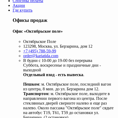
Способы оплаты
Акции
Где купить
Офисы продаж
Офис «Октябрьское поле»
Октябрьское Поле
123298, Москва, ул. Берзарина, дом 12
+7 (495) 788-59-99
order@kariatida.com
В будни с 10-00 до 19-00 без перерыва
Суббота, воскресенье и праздничные дни -
выходной
Отдельный вход - есть вывеска
.
Пешком
: м. Октябрьское поле, последний вагон
из центра, 8 мин. до ул. Берзарина дом 12.
Транспортом
: м. Октябрьское поле, выходите в
направлении первого вагона из центра. После
стеклянных дверей сверните налево и еще раз
налево. Около пассажа "Октябрьское поле" сядьте
на автобус Т19, Т61, Т59 до остановки ул.
Берзарина. (2 остановки).