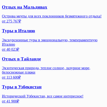
Отдых на Мальдивах
Острова мечты для всех поклонников безмятежного отдыха!
от
275 767
₽
Туры в Италию
Экскурсионные туры в эмоциональную, темпераментную
Италию
от
40 023
₽
Отдых в Тайланде
Экзотическая природа, теплое солнце, лазурное море,
белоснежные пляжи
от
113 600
₽
Туры в Узбекистан
Исторический Узбекистан, все самое интересное!
от
41 900
₽