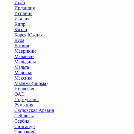
Иран
Ирландия
Испания
Италия
Кипр
Китай
Корея Южная
Куба
Латвия
Маврикий
Малайзия
Мальдивы
Мальта
Марокко
Мексика
Мьянма (Бирма)
Норвегия
ОАЭ
Португалия
Румыния
Саудовская Аравия
Сейшелы
Сербия
Сингапур
Словакия