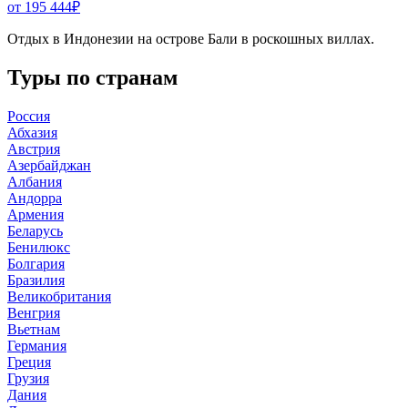
от 195 444
₽
Отдых в Индонезии на острове Бали в роскошных виллах.
Туры по странам
Россия
Абхазия
Австрия
Азербайджан
Албания
Андорра
Армения
Беларусь
Бенилюкс
Болгария
Бразилия
Великобритания
Венгрия
Вьетнам
Германия
Греция
Грузия
Дания