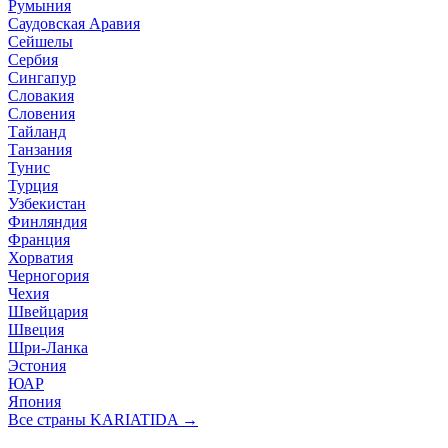
Румыния
Саудовская Аравия
Сейшелы
Сербия
Сингапур
Словакия
Словения
Тайланд
Танзания
Тунис
Турция
Узбекистан
Финляндия
Франция
Хорватия
Черногория
Чехия
Швейцария
Швеция
Шри-Ланка
Эстония
ЮАР
Япония
Все страны KARIATIDA →