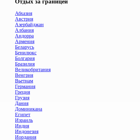
Отдых за границей
Абхазия
Австрия
Азербайджан
Албания
Андорра
Армения
Беларусь
Бенилюкс
Болгария
Бразилия
Великобритания
Венгрия
Вьетнам
Германия
Греция
Грузия
Дания
Доминикана
Египет
Израиль
Индия
Индонезия
Иордания