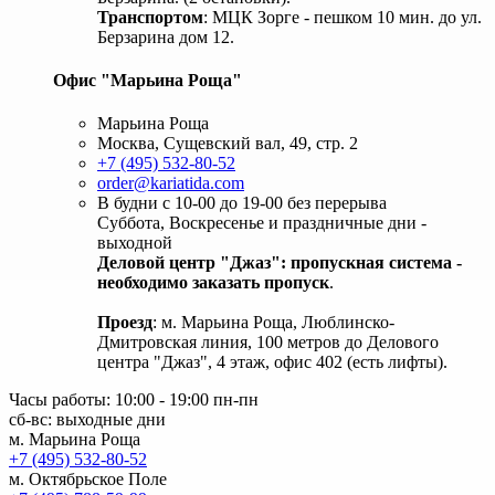
Транспортом
: МЦК Зорге - пешком 10 мин. до ул.
Берзарина дом 12.
Офис "Марьина Роща"
Марьина Роща
Москва, Сущевский вал, 49, стр. 2
+7 (495) 532-80-52
order@kariatida.com
В будни с 10-00 до 19-00 без перерыва
Суббота, Воскресенье и праздничные дни -
выходной
Деловой центр "Джаз": пропускная система -
необходимо заказать пропуск
.
Проезд
: м. Марьина Роща, Люблинско-
Дмитровская линия, 100 метров до Делового
центра "Джаз", 4 этаж, офис 402 (есть лифты).
Часы работы: 10:00 - 19:00 пн-пн
сб-вс: выходные дни
м. Марьина Роща
+7 (495) 532-80-52
м. Октябрьское Поле