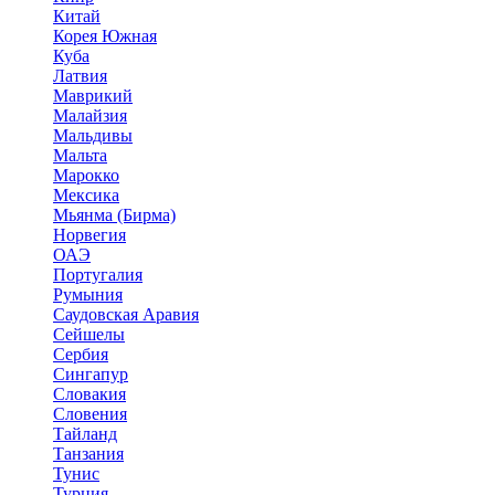
Китай
Корея Южная
Куба
Латвия
Маврикий
Малайзия
Мальдивы
Мальта
Марокко
Мексика
Мьянма (Бирма)
Норвегия
ОАЭ
Португалия
Румыния
Саудовская Аравия
Сейшелы
Сербия
Сингапур
Словакия
Словения
Тайланд
Танзания
Тунис
Турция