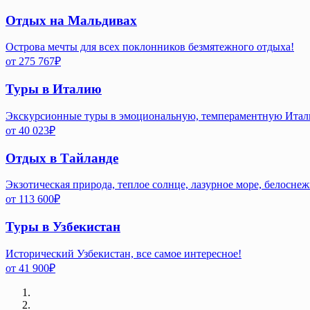
Отдых на Мальдивах
Острова мечты для всех поклонников безмятежного отдыха!
от
275 767
₽
Туры в Италию
Экскурсионные туры в эмоциональную, темпераментную Ита
от
40 023
₽
Отдых в Тайланде
Экзотическая природа, теплое солнце, лазурное море, белосне
от
113 600
₽
Туры в Узбекистан
Исторический Узбекистан, все самое интересное!
от
41 900
₽