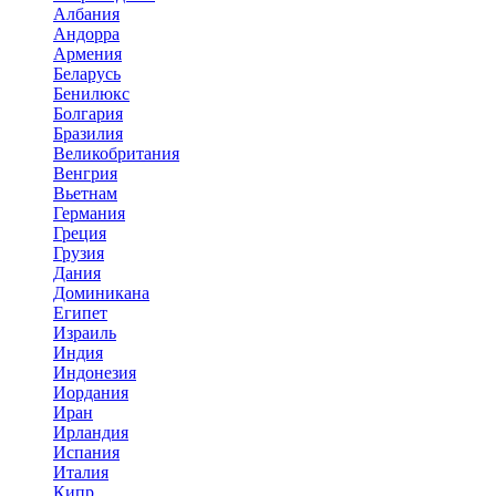
Албания
Андорра
Армения
Беларусь
Бенилюкс
Болгария
Бразилия
Великобритания
Венгрия
Вьетнам
Германия
Греция
Грузия
Дания
Доминикана
Египет
Израиль
Индия
Индонезия
Иордания
Иран
Ирландия
Испания
Италия
Кипр