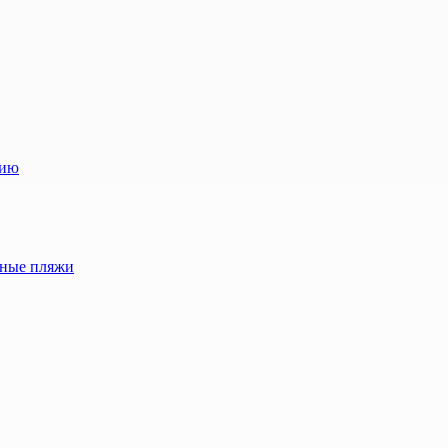
лию
жные пляжи