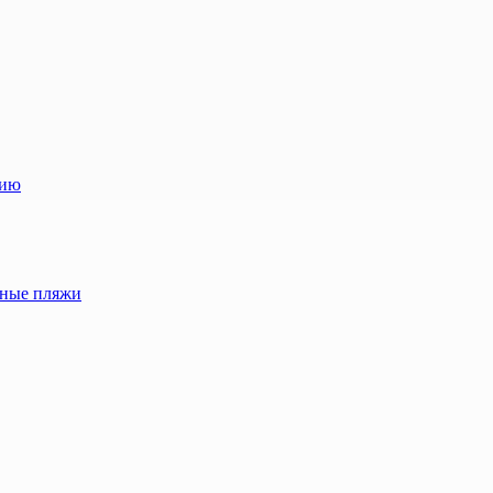
лию
жные пляжи