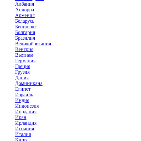
Албания
Андорра
Армения
Беларусь
Бенилюкс
Болгария
Бразилия
Великобритания
Венгрия
Вьетнам
Германия
Греция
Грузия
Дания
Доминикана
Египет
Израиль
Индия
Индонезия
Иордания
Иран
Ирландия
Испания
Италия
Кипр