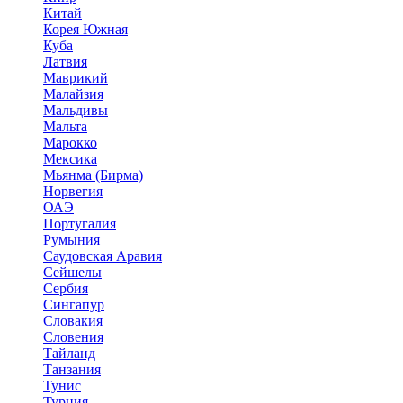
Китай
Корея Южная
Куба
Латвия
Маврикий
Малайзия
Мальдивы
Мальта
Марокко
Мексика
Мьянма (Бирма)
Норвегия
ОАЭ
Португалия
Румыния
Саудовская Аравия
Сейшелы
Сербия
Сингапур
Словакия
Словения
Тайланд
Танзания
Тунис
Турция