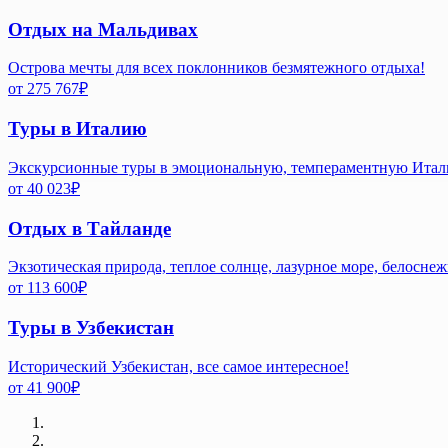
Отдых на Мальдивах
Острова мечты для всех поклонников безмятежного отдыха!
от
275 767
₽
Туры в Италию
Экскурсионные туры в эмоциональную, темпераментную Ита
от
40 023
₽
Отдых в Тайланде
Экзотическая природа, теплое солнце, лазурное море, белосне
от
113 600
₽
Туры в Узбекистан
Исторический Узбекистан, все самое интересное!
от
41 900
₽