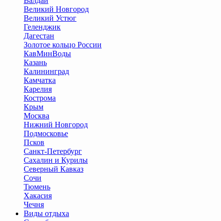
Валдай
Великий Новгород
Великий Устюг
Геленджик
Дагестан
Золотое кольцо России
КавМинВоды
Казань
Калининград
Камчатка
Карелия
Кострома
Крым
Москва
Нижний Новгород
Подмосковье
Псков
Санкт-Петербург
Сахалин и Курилы
Северный Кавказ
Сочи
Тюмень
Хакасия
Чечня
Виды отдыха