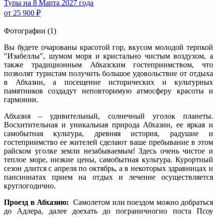
Туры на 8 Марта 2027 года
от 25 900 ₽
Фотографии (1)
Вы будете очарованы красотой гор, вкусом молодой терпкой
"Изабеллы", шумом моря и кристально чистым воздухом, а
также традиционным Абхазским гостеприимством, что
позволят туристам получить большое удовольствие от отдыха
в Абхазии, а посещение исторических и культурных
памятников создадут неповторимую атмосферу красоты и
гармонии.
Абхазия – удивительный, солнечный уголок планеты.
Восхитительная и уникальная природа Абхазии, ее яркая и
самобытная культура, древняя история, радушие и
гостеприимство ее жителей сделают ваше пребывание в этом
райском уголке земли незабываемым! Здесь очень чистое и
теплое море, низкие цены, самобытная культура. Курортный
сезон длится с апреля по октябрь, а в некоторых здравницах и
пансионатах прием на отдых и лечение осуществляется
круглогодично.
Проезд в Абхазию:
Самолетом или поездом можно добраться
до Адлера, далее доехать до пограничногио поста Псоу