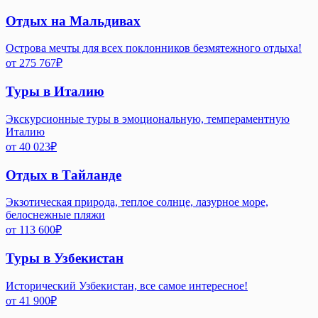
Отдых на Мальдивах
Острова мечты для всех поклонников безмятежного отдыха!
от
275 767
₽
Туры в Италию
Экскурсионные туры в эмоциональную, темпераментную
Италию
от
40 023
₽
Отдых в Тайланде
Экзотическая природа, теплое солнце, лазурное море,
белоснежные пляжи
от
113 600
₽
Туры в Узбекистан
Исторический Узбекистан, все самое интересное!
от
41 900
₽