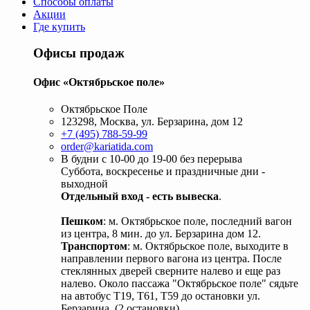
Способы оплаты
Акции
Где купить
Офисы продаж
Офис «Октябрьское поле»
Октябрьское Поле
123298, Москва, ул. Берзарина, дом 12
+7 (495) 788-59-99
order@kariatida.com
В будни с 10-00 до 19-00 без перерыва
Суббота, воскресенье и праздничные дни -
выходной
Отдельный вход - есть вывеска
.
Пешком
: м. Октябрьское поле, последний вагон
из центра, 8 мин. до ул. Берзарина дом 12.
Транспортом
: м. Октябрьское поле, выходите в
направлении первого вагона из центра. После
стеклянных дверей сверните налево и еще раз
налево. Около пассажа "Октябрьское поле" сядьте
на автобус Т19, Т61, Т59 до остановки ул.
Берзарина. (2 остановки).