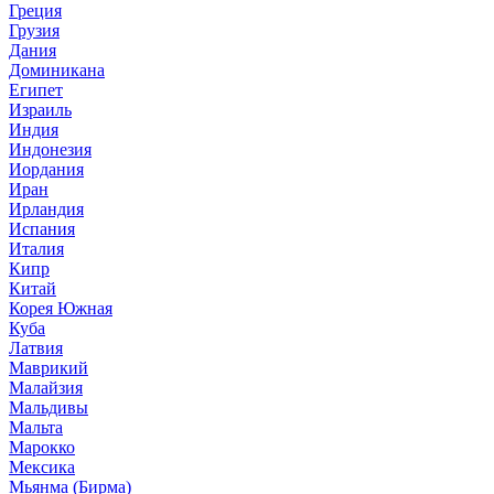
Греция
Грузия
Дания
Доминикана
Египет
Израиль
Индия
Индонезия
Иордания
Иран
Ирландия
Испания
Италия
Кипр
Китай
Корея Южная
Куба
Латвия
Маврикий
Малайзия
Мальдивы
Мальта
Марокко
Мексика
Мьянма (Бирма)