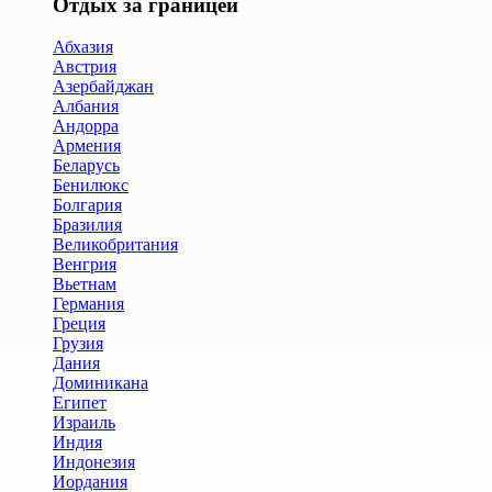
Отдых за границей
Абхазия
Австрия
Азербайджан
Албания
Андорра
Армения
Беларусь
Бенилюкс
Болгария
Бразилия
Великобритания
Венгрия
Вьетнам
Германия
Греция
Грузия
Дания
Доминикана
Египет
Израиль
Индия
Индонезия
Иордания