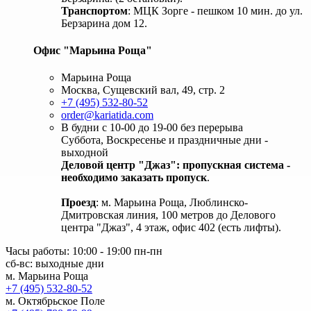
Транспортом
: МЦК Зорге - пешком 10 мин. до ул.
Берзарина дом 12.
Офис "Марьина Роща"
Марьина Роща
Москва, Сущевский вал, 49, стр. 2
+7 (495) 532-80-52
order@kariatida.com
В будни с 10-00 до 19-00 без перерыва
Суббота, Воскресенье и праздничные дни -
выходной
Деловой центр "Джаз": пропускная система -
необходимо заказать пропуск
.
Проезд
: м. Марьина Роща, Люблинско-
Дмитровская линия, 100 метров до Делового
центра "Джаз", 4 этаж, офис 402 (есть лифты).
Часы работы: 10:00 - 19:00 пн-пн
сб-вс: выходные дни
м. Марьина Роща
+7 (495) 532-80-52
м. Октябрьское Поле