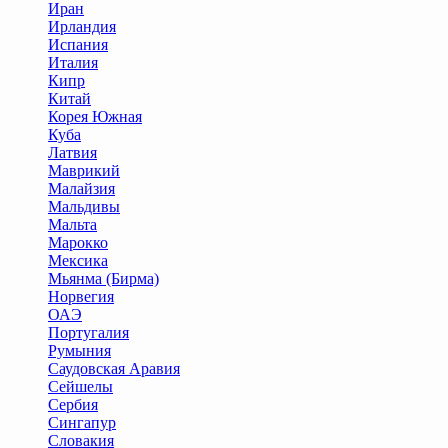
Иран
Ирландия
Испания
Италия
Кипр
Китай
Корея Южная
Куба
Латвия
Маврикий
Малайзия
Мальдивы
Мальта
Марокко
Мексика
Мьянма (Бирма)
Норвегия
ОАЭ
Португалия
Румыния
Саудовская Аравия
Сейшелы
Сербия
Сингапур
Словакия