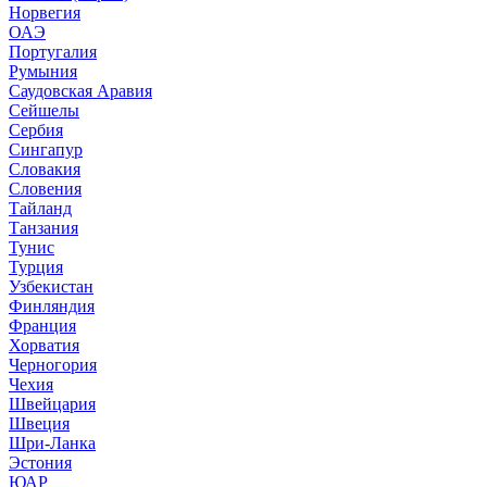
Норвегия
ОАЭ
Португалия
Румыния
Саудовская Аравия
Сейшелы
Сербия
Сингапур
Словакия
Словения
Тайланд
Танзания
Тунис
Турция
Узбекистан
Финляндия
Франция
Хорватия
Черногория
Чехия
Швейцария
Швеция
Шри-Ланка
Эстония
ЮАР