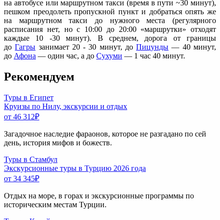
на автобусе или маршрутном такси (время в пути ~30 минут),
пешком преодолеть пропускной пункт и добраться опять же
на маршрутном такси до нужного места (регулярного
расписания нет, но с 10:00 до 20:00 «маршрутки» отходят
каждые 10 -30 минут). В среднем, дорога от границы
до
Гагры
занимает 20 - 30 минут, до
Пицунды
— 40 минут,
до
Афона
— один час, а до
Сухуми
— 1 час 40 минут.
Рекомендуем
Туры в Египет
Круизы по Нилу, экскурсии и отдых
от 46 312
₽
Загадочное наследие фараонов, которое не разгадано по сей
день, история мифов и божеств.
Туры в Стамбул
Экскурсионные туры в Турцию 2026 года
от 34 345
₽
Отдых на море, в горах и экскурсионные программы по
историческим местам Турции.