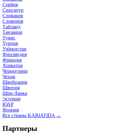
Сербия
Сингапур
Словакия
Словения
Тайланд
Танзания
Тунис
Турция
Узбекистан
Финляндия
Франция
Хорватия
Черногория
Чехия
Швейцария
Швеция
Шри-Ланка
Эстония
ЮАР
Япония
Все страны KARIATIDA →
Партнеры