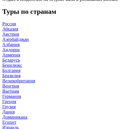
Туры по странам
Россия
Абхазия
Австрия
Азербайджан
Албания
Андорра
Армения
Беларусь
Бенилюкс
Болгария
Бразилия
Великобритания
Венгрия
Вьетнам
Германия
Греция
Грузия
Дания
Доминикана
Египет
Израиль