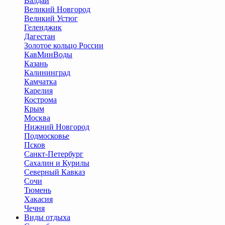
Валдай
Великий Новгород
Великий Устюг
Геленджик
Дагестан
Золотое кольцо России
КавМинВоды
Казань
Калининград
Камчатка
Карелия
Кострома
Крым
Москва
Нижний Новгород
Подмосковье
Псков
Санкт-Петербург
Сахалин и Курилы
Северный Кавказ
Сочи
Тюмень
Хакасия
Чечня
Виды отдыха