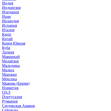
Индия
Индонезия
Иордания
Иран
Ирландия
Испания
Италия
Кипр
Китай
Корея Южная
Куба
Латвия
Маврикий
Малайзия
Мальдивы
Мальта
Марокко
Мексика
Мьянма (Бирма)
Норвегия
ОАЭ
Португалия
Румыния
Саудовская Аравия
Сейшелы