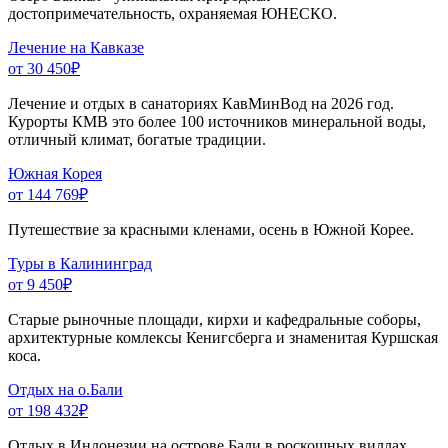
достопримечательность, охраняемая ЮНЕСКО.
Лечение на Кавказе
от 30 450
₽
Лечение и отдых в санаториях КавМинВод на 2026 год.
Курорты КМВ это более 100 источников минеральной воды,
отличный климат, богатые традиции.
Южная Корея
от 144 769
₽
Путешествие за красными кленами, осень в Южной Корее.
Туры в Калининград
от 9 450
₽
Старые рыночные площади, кирхи и кафедральные соборы,
архитектурные комлексы Кенигсберга и знаменитая Куршская
коса.
Отдых на о.Бали
от 198 432
₽
Отдых в Индонезии на острове Бали в роскошных виллах.