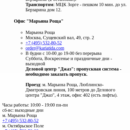
Транспортом
: МЦК Зорге - пешком 10 мин. до ул.
Берзарина дом 12.
Офис "Марьина Роща"
Марьина Роща
Москва, Сущевский вал, 49, стр. 2
+7 (495) 532-80-52
order@kariatida.com
В будни с 10-00 до 19-00 без перерыва
Суббота, Воскресенье и праздничные дни -
выходной
Деловой центр "Джаз": пропускная система -
необходимо заказать пропуск
.
Проезд
: м. Марьина Роща, Люблинско-
Дмитровская линия, 100 метров до Делового
центра "Джаз", 4 этаж, офис 402 (есть лифты).
Часы работы: 10:00 - 19:00 пн-пн
сб-вс: выходные дни
м. Марьина Роща
+7 (495) 532-80-52
м. Октябрьское Поле