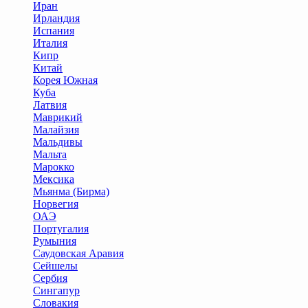
Иран
Ирландия
Испания
Италия
Кипр
Китай
Корея Южная
Куба
Латвия
Маврикий
Малайзия
Мальдивы
Мальта
Марокко
Мексика
Мьянма (Бирма)
Норвегия
ОАЭ
Португалия
Румыния
Саудовская Аравия
Сейшелы
Сербия
Сингапур
Словакия