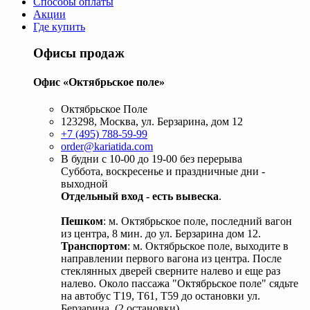
Способы оплаты
Акции
Где купить
Офисы продаж
Офис «Октябрьское поле»
Октябрьское Поле
123298, Москва, ул. Берзарина, дом 12
+7 (495) 788-59-99
order@kariatida.com
В будни с 10-00 до 19-00 без перерыва
Суббота, воскресенье и праздничные дни -
выходной
Отдельный вход - есть вывеска
.
Пешком
: м. Октябрьское поле, последний вагон
из центра, 8 мин. до ул. Берзарина дом 12.
Транспортом
: м. Октябрьское поле, выходите в
направлении первого вагона из центра. После
стеклянных дверей сверните налево и еще раз
налево. Около пассажа "Октябрьское поле" сядьте
на автобус Т19, Т61, Т59 до остановки ул.
Берзарина. (2 остановки).