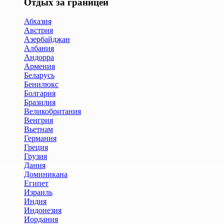
Отдых за границей
Абхазия
Австрия
Азербайджан
Албания
Андорра
Армения
Беларусь
Бенилюкс
Болгария
Бразилия
Великобритания
Венгрия
Вьетнам
Германия
Греция
Грузия
Дания
Доминикана
Египет
Израиль
Индия
Индонезия
Иордания