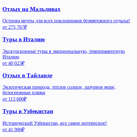
Отдых на Мальдивах
Острова мечты для всех поклонников безмятежного отдыха!
от
275 767
₽
Туры в Италию
Экскурсионные туры в эмоциональную, темпераментную
Италию
от
40 023
₽
Отдых в Тайланде
Экзотическая природа, теплое солнце, лазурное море,
белоснежные пляжи
от
113 600
₽
Туры в Узбекистан
Исторический Узбекистан, все самое интересное!
от
41 900
₽