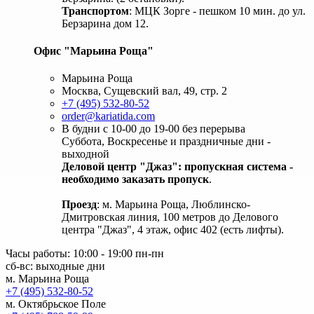
Транспортом
: МЦК Зорге - пешком 10 мин. до ул.
Берзарина дом 12.
Офис "Марьина Роща"
Марьина Роща
Москва, Сущевский вал, 49, стр. 2
+7 (495) 532-80-52
order@kariatida.com
В будни с 10-00 до 19-00 без перерыва
Суббота, Воскресенье и праздничные дни -
выходной
Деловой центр "Джаз": пропускная система -
необходимо заказать пропуск
.
Проезд
: м. Марьина Роща, Люблинско-
Дмитровская линия, 100 метров до Делового
центра "Джаз", 4 этаж, офис 402 (есть лифты).
Часы работы: 10:00 - 19:00 пн-пн
сб-вс: выходные дни
м. Марьина Роща
+7 (495) 532-80-52
м. Октябрьское Поле