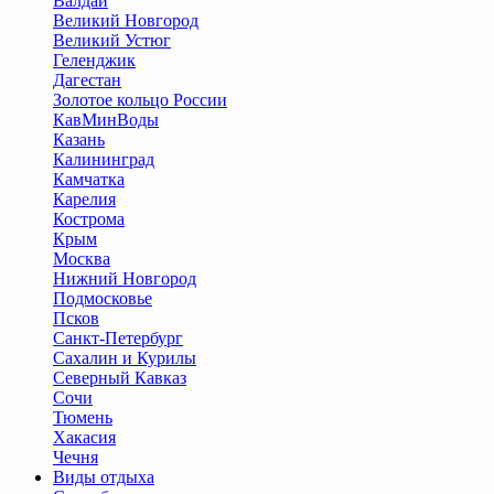
Валдай
Великий Новгород
Великий Устюг
Геленджик
Дагестан
Золотое кольцо России
КавМинВоды
Казань
Калининград
Камчатка
Карелия
Кострома
Крым
Москва
Нижний Новгород
Подмосковье
Псков
Санкт-Петербург
Сахалин и Курилы
Северный Кавказ
Сочи
Тюмень
Хакасия
Чечня
Виды отдыха