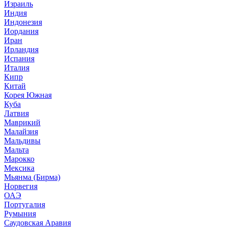
Израиль
Индия
Индонезия
Иордания
Иран
Ирландия
Испания
Италия
Кипр
Китай
Корея Южная
Куба
Латвия
Маврикий
Малайзия
Мальдивы
Мальта
Марокко
Мексика
Мьянма (Бирма)
Норвегия
ОАЭ
Португалия
Румыния
Саудовская Аравия