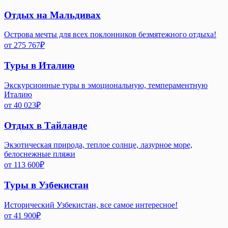
Отдых на Мальдивах
Острова мечты для всех поклонников безмятежного отдыха!
от
275 767
₽
Туры в Италию
Экскурсионные туры в эмоциональную, темпераментную
Италию
от
40 023
₽
Отдых в Тайланде
Экзотическая природа, теплое солнце, лазурное море,
белоснежные пляжи
от
113 600
₽
Туры в Узбекистан
Исторический Узбекистан, все самое интересное!
от
41 900
₽