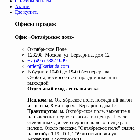
Способы оплаты
Акции
Где купить
Офисы продаж
Офис «Октябрьское поле»
Октябрьское Поле
123298, Москва, ул. Берзарина, дом 12
+7 (495) 788-59-99
order@kariatida.com
В будни с 10-00 до 19-00 без перерыва
Суббота, воскресенье и праздничные дни -
выходной
Отдельный вход - есть вывеска
.
Пешком
: м. Октябрьское поле, последний вагон
из центра, 8 мин. до ул. Берзарина дом 12.
Транспортом
: м. Октябрьское поле, выходите в
направлении первого вагона из центра. После
стеклянных дверей сверните налево и еще раз
налево. Около пассажа "Октябрьское поле" сядьте
на автобус Т19, Т61, Т59 до остановки ул.
Берзарина. (2 остановки).