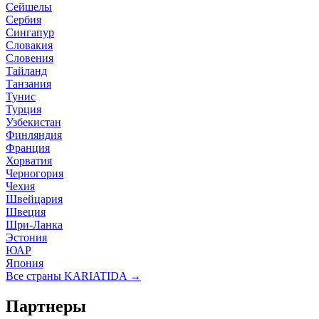
Сейшелы
Сербия
Сингапур
Словакия
Словения
Тайланд
Танзания
Тунис
Турция
Узбекистан
Финляндия
Франция
Хорватия
Черногория
Чехия
Швейцария
Швеция
Шри-Ланка
Эстония
ЮАР
Япония
Все страны KARIATIDA →
Партнеры