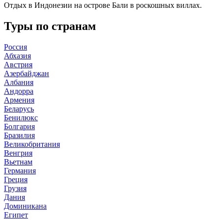
Отдых в Индонезии на острове Бали в роскошных виллах.
Туры по странам
Россия
Абхазия
Австрия
Азербайджан
Албания
Андорра
Армения
Беларусь
Бенилюкс
Болгария
Бразилия
Великобритания
Венгрия
Вьетнам
Германия
Греция
Грузия
Дания
Доминикана
Египет