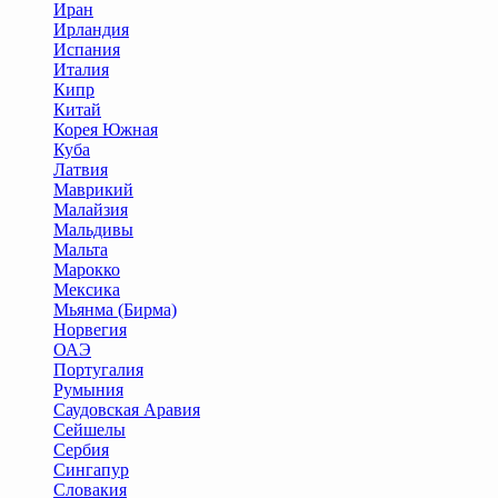
Иран
Ирландия
Испания
Италия
Кипр
Китай
Корея Южная
Куба
Латвия
Маврикий
Малайзия
Мальдивы
Мальта
Марокко
Мексика
Мьянма (Бирма)
Норвегия
ОАЭ
Португалия
Румыния
Саудовская Аравия
Сейшелы
Сербия
Сингапур
Словакия