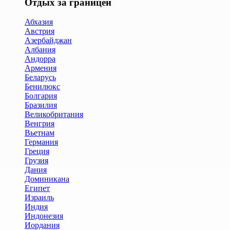
Отдых за границей
Абхазия
Австрия
Азербайджан
Албания
Андорра
Армения
Беларусь
Бенилюкс
Болгария
Бразилия
Великобритания
Венгрия
Вьетнам
Германия
Греция
Грузия
Дания
Доминикана
Египет
Израиль
Индия
Индонезия
Иордания