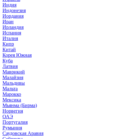
Индия
Индонезия
Иордания
Иран
Ирландия
Испания
Италия
Кипр
Китай
Корея Южная
Куба
Латвия
Маврикий
Малайзия
Мальдивы
Мальта
Марокко
Мексика
Мьянма (Бирма)
Норвегия
ОАЭ
Португалия
Румыния
Саудовская Аравия
Сейшелы