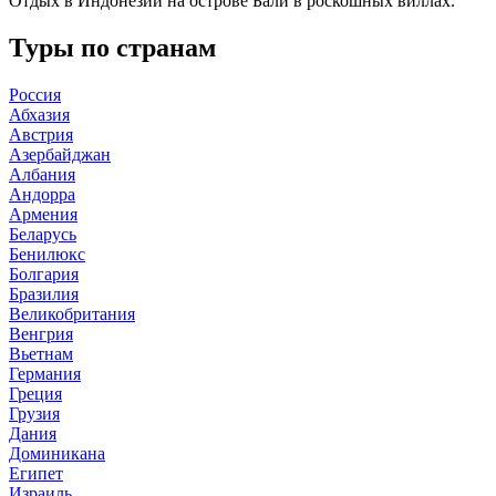
Отдых в Индонезии на острове Бали в роскошных виллах.
Туры по странам
Россия
Абхазия
Австрия
Азербайджан
Албания
Андорра
Армения
Беларусь
Бенилюкс
Болгария
Бразилия
Великобритания
Венгрия
Вьетнам
Германия
Греция
Грузия
Дания
Доминикана
Египет
Израиль