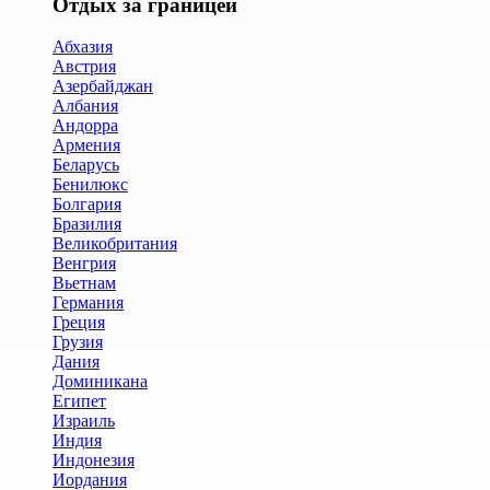
Отдых за границей
Абхазия
Австрия
Азербайджан
Албания
Андорра
Армения
Беларусь
Бенилюкс
Болгария
Бразилия
Великобритания
Венгрия
Вьетнам
Германия
Греция
Грузия
Дания
Доминикана
Египет
Израиль
Индия
Индонезия
Иордания