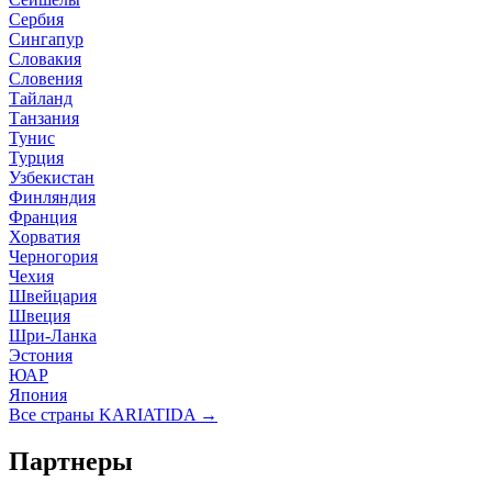
Сербия
Сингапур
Словакия
Словения
Тайланд
Танзания
Тунис
Турция
Узбекистан
Финляндия
Франция
Хорватия
Черногория
Чехия
Швейцария
Швеция
Шри-Ланка
Эстония
ЮАР
Япония
Все страны KARIATIDA →
Партнеры