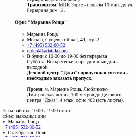
Транспортом
: МЦК Зорге - пешком 10 мин. до ул.
Берзарина дом 12.
Офис "Марьина Роща"
Марьина Роща
Москва, Сущевский вал, 49, стр. 2
+7 (495) 532-80-52
order@kariatida.com
В будни с 10-00 до 19-00 без перерыва
Суббота, Воскресенье и праздничные дни -
выходной
Деловой центр "Джаз": пропускная система -
необходимо заказать пропуск
.
Проезд
: м. Марьина Роща, Люблинско-
Дмитровская линия, 100 метров до Делового
центра "Джаз", 4 этаж, офис 402 (есть лифты).
Часы работы: 10:00 - 19:00 пн-пн
сб-вс: выходные дни
м. Марьина Роща
+7 (495) 532-80-52
м. Октябрьское Поле