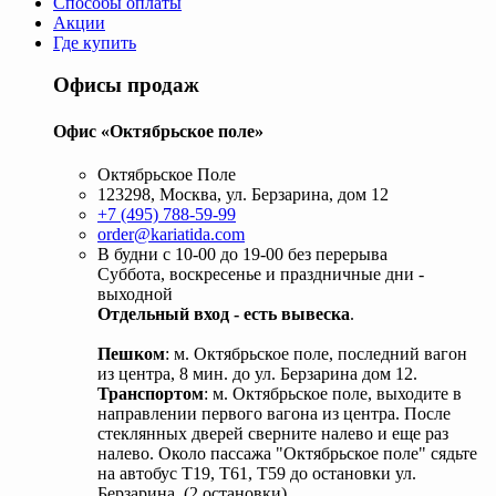
Способы оплаты
Акции
Где купить
Офисы продаж
Офис «Октябрьское поле»
Октябрьское Поле
123298, Москва, ул. Берзарина, дом 12
+7 (495) 788-59-99
order@kariatida.com
В будни с 10-00 до 19-00 без перерыва
Суббота, воскресенье и праздничные дни -
выходной
Отдельный вход - есть вывеска
.
Пешком
: м. Октябрьское поле, последний вагон
из центра, 8 мин. до ул. Берзарина дом 12.
Транспортом
: м. Октябрьское поле, выходите в
направлении первого вагона из центра. После
стеклянных дверей сверните налево и еще раз
налево. Около пассажа "Октябрьское поле" сядьте
на автобус Т19, Т61, Т59 до остановки ул.
Берзарина. (2 остановки).