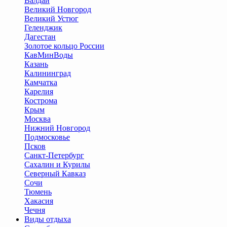
Валдай
Великий Новгород
Великий Устюг
Геленджик
Дагестан
Золотое кольцо России
КавМинВоды
Казань
Калининград
Камчатка
Карелия
Кострома
Крым
Москва
Нижний Новгород
Подмосковье
Псков
Санкт-Петербург
Сахалин и Курилы
Северный Кавказ
Сочи
Тюмень
Хакасия
Чечня
Виды отдыха