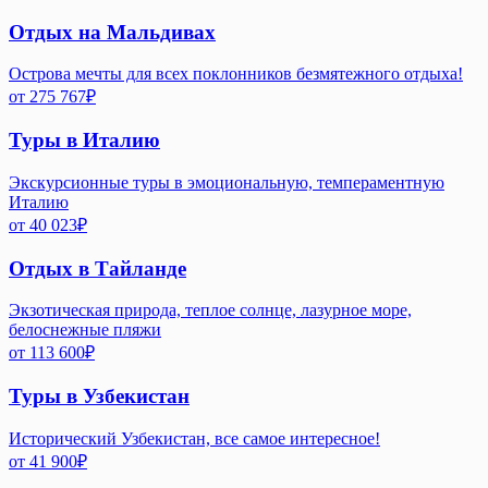
Отдых на Мальдивах
Острова мечты для всех поклонников безмятежного отдыха!
от
275 767
₽
Туры в Италию
Экскурсионные туры в эмоциональную, темпераментную
Италию
от
40 023
₽
Отдых в Тайланде
Экзотическая природа, теплое солнце, лазурное море,
белоснежные пляжи
от
113 600
₽
Туры в Узбекистан
Исторический Узбекистан, все самое интересное!
от
41 900
₽