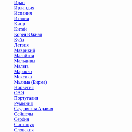
Иран
Ирландия
Испания
Италия
Кипр
Китай
Корея Южная
Куба
Латвия
Маврикий
Малайзия
Мальдивы
Мальта
Марокко
Мексика
Мьянма (Бирма)
Норвегия
ОАЭ
Португалия
Румыния
Саудовская Аравия
Сейшелы
Сербия
Сингапур
Словакия