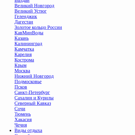
Валдай
Великий Новгород
Великий Устюг
Геленджик
Дагестан
Золотое кольцо России
КавМинВоды
Казань
Калининград
Камчатка
Карелия
Кострома
Крым
Москва
Нижний Новгород
Подмосковье
Псков
Санкт-Петербург
Сахалин и Курилы
Северный Кавказ
Сочи
Тюмень
Хакасия
Чечня
Виды отдыха