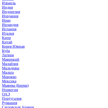
Израиль
Индия
Индонезия
Иордания
Иран
Ирландия
Испания
Италия
Кипр
Китай
Корея Южная
Куба
Латвия
Маврикий
Малайзия
Мальдивы
Мальта
Марокко
Мексика
Мьянма (Бирма)
Норвегия
ОАЭ
Португалия
Румыния
Саудовская Аравия