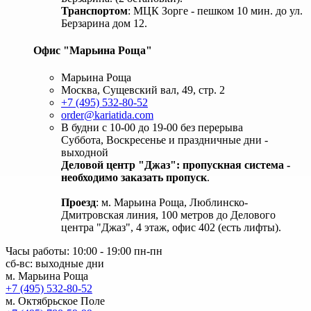
Транспортом
: МЦК Зорге - пешком 10 мин. до ул.
Берзарина дом 12.
Офис "Марьина Роща"
Марьина Роща
Москва, Сущевский вал, 49, стр. 2
+7 (495) 532-80-52
order@kariatida.com
В будни с 10-00 до 19-00 без перерыва
Суббота, Воскресенье и праздничные дни -
выходной
Деловой центр "Джаз": пропускная система -
необходимо заказать пропуск
.
Проезд
: м. Марьина Роща, Люблинско-
Дмитровская линия, 100 метров до Делового
центра "Джаз", 4 этаж, офис 402 (есть лифты).
Часы работы: 10:00 - 19:00 пн-пн
сб-вс: выходные дни
м. Марьина Роща
+7 (495) 532-80-52
м. Октябрьское Поле