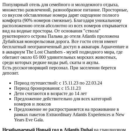
Популярный отель для семейного и молодежного отдыха,
множество развлечений, разнообразное питание. Просторные,
со вкусом обставленные номера дарят ощущение полного
комфорта (90% номеров смежные). Благодаря уникальному
расположению отеля абсолютно из всех номеров открывается
вид на водные просторы. От основания "ствола"
рукотворного острова Пальма до отеля Atlantis проложена
Дубайская монорельсовая дорога. Все гости отеля имеют
бесплатный неограниченный доступ в аквапарк Aquaventure и
в аквариум The Lost Chambers - музей подводного мира, где
обитают около 65 000 удивительных морских животных,
среди которых редкие виды рыб, скаты и акулы.
Есть русскоговорящий персонал. При заселении берется
депозит.
Период путешествий: с 15.11.23 по 22.03.24
Период бронирования: с 15.11.23
Дети считаются в возрасте до 14 лет
Предложение действительно для всех категорий
номеров и люксов
Предложение не распространяется на проживание в
рамках пакетов Extraordinary Atlantis Experiences и New
Years Eve Gala.
Незабываемый Новый год в Atlantis Dubai
на грандиозном