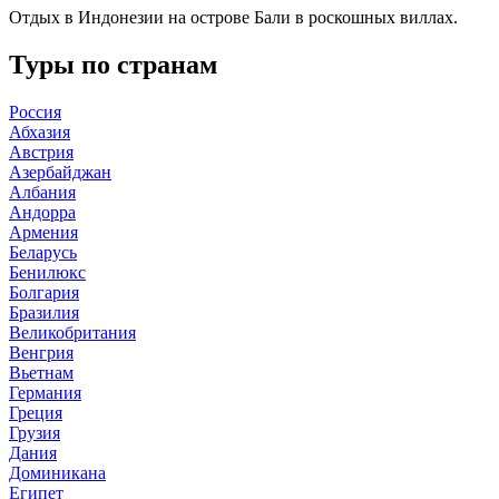
Отдых в Индонезии на острове Бали в роскошных виллах.
Туры по странам
Россия
Абхазия
Австрия
Азербайджан
Албания
Андорра
Армения
Беларусь
Бенилюкс
Болгария
Бразилия
Великобритания
Венгрия
Вьетнам
Германия
Греция
Грузия
Дания
Доминикана
Египет