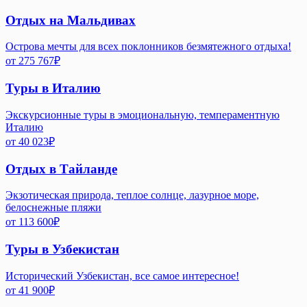
Отдых на Мальдивах
Острова мечты для всех поклонников безмятежного отдыха!
от
275 767
₽
Туры в Италию
Экскурсионные туры в эмоциональную, темпераментную
Италию
от
40 023
₽
Отдых в Тайланде
Экзотическая природа, теплое солнце, лазурное море,
белоснежные пляжи
от
113 600
₽
Туры в Узбекистан
Исторический Узбекистан, все самое интересное!
от
41 900
₽