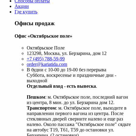
Способы оплаты
Акции
Где купить
Офисы продаж
Офис «Октябрьское поле»
Октябрьское Поле
123298, Москва, ул. Берзарина, дом 12
+7 (495) 788-59-99
order@kariatida.com
В будни с 10-00 до 19-00 без перерыва
Суббота, воскресенье и праздничные дни -
выходной
Отдельный вход - есть вывеска
.
Пешком
: м. Октябрьское поле, последний вагон
из центра, 8 мин. до ул. Берзарина дом 12.
Транспортом
: м. Октябрьское поле, выходите в
направлении первого вагона из центра. После
стеклянных дверей сверните налево и еще раз
налево. Около пассажа "Октябрьское поле" сядьте
на автобус Т19, Т61, Т59 до остановки ул.
Берзарина. (2 остановки).