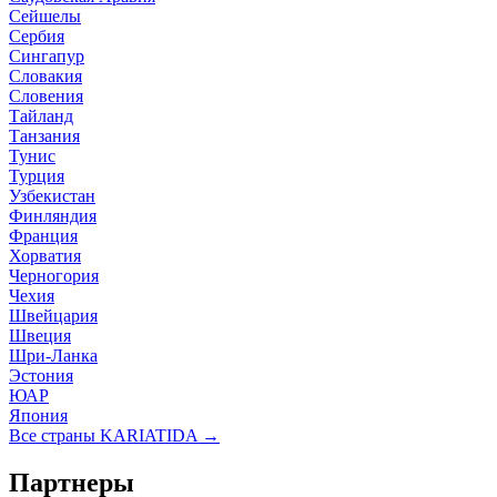
Сейшелы
Сербия
Сингапур
Словакия
Словения
Тайланд
Танзания
Тунис
Турция
Узбекистан
Финляндия
Франция
Хорватия
Черногория
Чехия
Швейцария
Швеция
Шри-Ланка
Эстония
ЮАР
Япония
Все страны KARIATIDA →
Партнеры