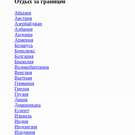
Отдых за границей
Абхазия
Австрия
Азербайджан
Албания
Андорра
Армения
Беларусь
Бенилюкс
Болгария
Бразилия
Великобритания
Венгрия
Вьетнам
Германия
Греция
Грузия
Дания
Доминикана
Египет
Израиль
Индия
Индонезия
Иордания