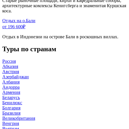
Старые рыночные площади, кирхи и кафедральные соборы,
архитектурные комлексы Кенигсберга и знаменитая Куршская
коса.
Отдых на о.Бали
от 196 600
₽
Отдых в Индонезии на острове Бали в роскошных виллах.
Туры по странам
Россия
Абхазия
Австрия
Азербайджан
Албания
Андорра
Армения
Беларусь
Бенилюкс
Болгария
Бразилия
Великобритания
Венгрия
Вьетнам