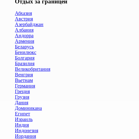
Отдых за границей
Абхазия
Австрия
Азербайджан
Албания
Андорра
Армения
Беларусь
Бенилюкс
Болгария
Бразилия
Великобритания
Венгрия
Вьетнам
Германия
Греция
Грузия
Дания
Доминикана
Египет
Израиль
Индия
Индонезия
Иордания