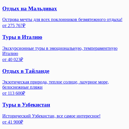
Отдых на Мальдивах
Острова мечты для всех поклонников безмятежного отдыха!
от
275 767
₽
Туры в Италию
Экскурсионные туры в эмоциональную, темпераментную
Италию
от
40 023
₽
Отдых в Тайланде
Экзотическая природа, теплое солнце, лазурное море,
белоснежные пляжи
от
113 600
₽
Туры в Узбекистан
Исторический Узбекистан, все самое интересное!
от
41 900
₽