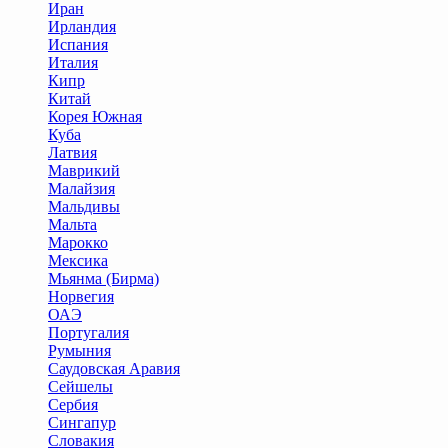
Иран
Ирландия
Испания
Италия
Кипр
Китай
Корея Южная
Куба
Латвия
Маврикий
Малайзия
Мальдивы
Мальта
Марокко
Мексика
Мьянма (Бирма)
Норвегия
ОАЭ
Португалия
Румыния
Саудовская Аравия
Сейшелы
Сербия
Сингапур
Словакия