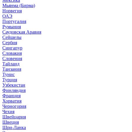
Мексика
Мьянма (Бирма)
Норвегия
ОАЭ
Португалия
Румыния
Саудовская Аравия
Сейшелы
Сербия
Сингапур
Словакия
Словения
Тайланд
Танзания
Тунис
Турция
Узбекистан
Финляндия
Франция
Хорватия
Черногория
Чехия
Швейцария
Швеция
Шри-Ланка