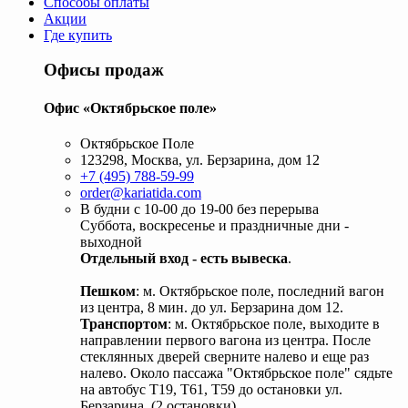
Способы оплаты
Акции
Где купить
Офисы продаж
Офис «Октябрьское поле»
Октябрьское Поле
123298, Москва, ул. Берзарина, дом 12
+7 (495) 788-59-99
order@kariatida.com
В будни с 10-00 до 19-00 без перерыва
Суббота, воскресенье и праздничные дни -
выходной
Отдельный вход - есть вывеска
.
Пешком
: м. Октябрьское поле, последний вагон
из центра, 8 мин. до ул. Берзарина дом 12.
Транспортом
: м. Октябрьское поле, выходите в
направлении первого вагона из центра. После
стеклянных дверей сверните налево и еще раз
налево. Около пассажа "Октябрьское поле" сядьте
на автобус Т19, Т61, Т59 до остановки ул.
Берзарина. (2 остановки).