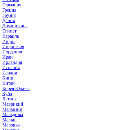
Германия
Греция
Грузия
Дания
Доминикана
Египет
Израиль
Индия
Индонезия
Иордания
Иран
Ирландия
Испания
Италия
Кипр
Китай
Корея Южная
Куба
Латвия
Маврикий
Малайзия
Мальдивы
Мальта
Марокко