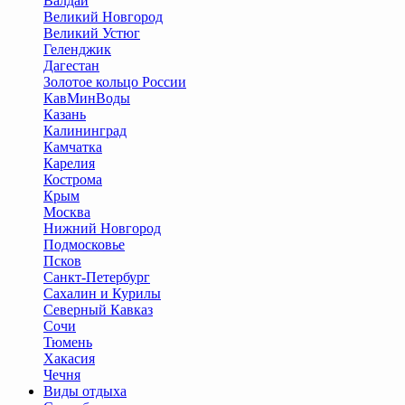
Валдай
Великий Новгород
Великий Устюг
Геленджик
Дагестан
Золотое кольцо России
КавМинВоды
Казань
Калининград
Камчатка
Карелия
Кострома
Крым
Москва
Нижний Новгород
Подмосковье
Псков
Санкт-Петербург
Сахалин и Курилы
Северный Кавказ
Сочи
Тюмень
Хакасия
Чечня
Виды отдыха