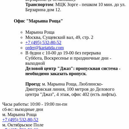
Транспортом
: МЦК Зорге - пешком 10 мин. до ул.
Берзарина дом 12.
Офис "Марьина Роща"
Марьина Роща
Москва, Сущевский вал, 49, стр. 2
+7 (495) 532-80-52
order@kariatida.com
В будни с 10-00 до 19-00 без перерыва
Суббота, Воскресенье и праздничные дни -
выходной
Деловой центр "Джаз": пропускная система -
необходимо заказать пропуск
.
Проезд
: м. Марьина Роща, Люблинско-
Дмитровская линия, 100 метров до Делового
центра "Джаз", 4 этаж, офис 402 (есть лифты).
Часы работы: 10:00 - 19:00 пн-пн
сб-вс: выходные дни
м. Марьина Роща
+7 (495) 532-80-52
м. Октябрьское Поле