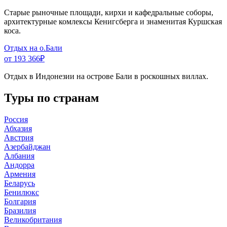
Старые рыночные площади, кирхи и кафедральные соборы,
архитектурные комлексы Кенигсберга и знаменитая Куршская
коса.
Отдых на о.Бали
от 193 366
₽
Отдых в Индонезии на острове Бали в роскошных виллах.
Туры по странам
Россия
Абхазия
Австрия
Азербайджан
Албания
Андорра
Армения
Беларусь
Бенилюкс
Болгария
Бразилия
Великобритания