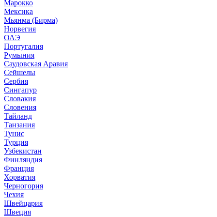
Марокко
Мексика
Мьянма (Бирма)
Норвегия
ОАЭ
Португалия
Румыния
Саудовская Аравия
Сейшелы
Сербия
Сингапур
Словакия
Словения
Тайланд
Танзания
Тунис
Турция
Узбекистан
Финляндия
Франция
Хорватия
Черногория
Чехия
Швейцария
Швеция