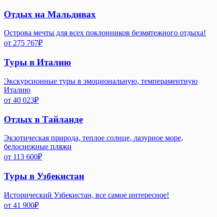
Отдых на Мальдивах
Острова мечты для всех поклонников безмятежного отдыха!
от
275 767
₽
Туры в Италию
Экскурсионные туры в эмоциональную, темпераментную
Италию
от
40 023
₽
Отдых в Тайланде
Экзотическая природа, теплое солнце, лазурное море,
белоснежные пляжи
от
113 600
₽
Туры в Узбекистан
Исторический Узбекистан, все самое интересное!
от
41 900
₽