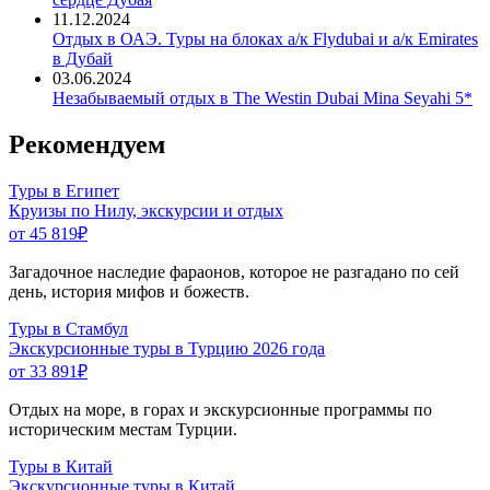
11.12.2024
Отдых в ОАЭ. Туры на блоках а/к Flydubai и а/к Emirates
в Дубай
03.06.2024
Незабываемый отдых в The Westin Dubai Mina Seyahi 5*
Рекомендуем
Туры в Египет
Круизы по Нилу, экскурсии и отдых
от 45 819
₽
Загадочное наследие фараонов, которое не разгадано по сей
день, история мифов и божеств.
Туры в Стамбул
Экскурсионные туры в Турцию 2026 года
от 33 891
₽
Отдых на море, в горах и экскурсионные программы по
историческим местам Турции.
Туры в Китай
Экскурсионные туры в Китай