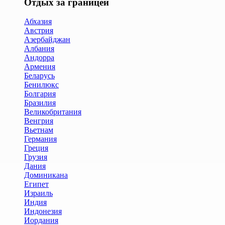
Отдых за границей
Абхазия
Австрия
Азербайджан
Албания
Андорра
Армения
Беларусь
Бенилюкс
Болгария
Бразилия
Великобритания
Венгрия
Вьетнам
Германия
Греция
Грузия
Дания
Доминикана
Египет
Израиль
Индия
Индонезия
Иордания