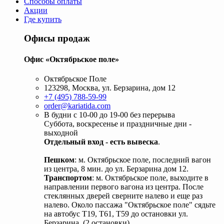
Способы оплаты
Акции
Где купить
Офисы продаж
Офис «Октябрьское поле»
Октябрьское Поле
123298, Москва, ул. Берзарина, дом 12
+7 (495) 788-59-99
order@kariatida.com
В будни с 10-00 до 19-00 без перерыва
Суббота, воскресенье и праздничные дни -
выходной
Отдельный вход - есть вывеска
.
Пешком
: м. Октябрьское поле, последний вагон
из центра, 8 мин. до ул. Берзарина дом 12.
Транспортом
: м. Октябрьское поле, выходите в
направлении первого вагона из центра. После
стеклянных дверей сверните налево и еще раз
налево. Около пассажа "Октябрьское поле" сядьте
на автобус Т19, Т61, Т59 до остановки ул.
Берзарина. (2 остановки).