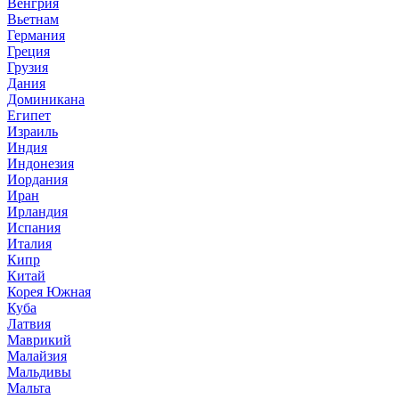
Венгрия
Вьетнам
Германия
Греция
Грузия
Дания
Доминикана
Египет
Израиль
Индия
Индонезия
Иордания
Иран
Ирландия
Испания
Италия
Кипр
Китай
Корея Южная
Куба
Латвия
Маврикий
Малайзия
Мальдивы
Мальта