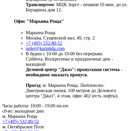
Транспортом
: МЦК Зорге - пешком 10 мин. до ул.
Берзарина дом 12.
Офис "Марьина Роща"
Марьина Роща
Москва, Сущевский вал, 49, стр. 2
+7 (495) 532-80-52
order@kariatida.com
В будни с 10-00 до 19-00 без перерыва
Суббота, Воскресенье и праздничные дни -
выходной
Деловой центр "Джаз": пропускная система -
необходимо заказать пропуск
.
Проезд
: м. Марьина Роща, Люблинско-
Дмитровская линия, 100 метров до Делового
центра "Джаз", 4 этаж, офис 402 (есть лифты).
Часы работы: 10:00 - 19:00 пн-пн
сб-вс: выходные дни
м. Марьина Роща
+7 (495) 532-80-52
м. Октябрьское Поле