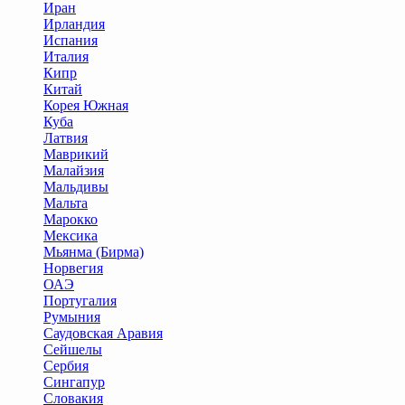
Иран
Ирландия
Испания
Италия
Кипр
Китай
Корея Южная
Куба
Латвия
Маврикий
Малайзия
Мальдивы
Мальта
Марокко
Мексика
Мьянма (Бирма)
Норвегия
ОАЭ
Португалия
Румыния
Саудовская Аравия
Сейшелы
Сербия
Сингапур
Словакия