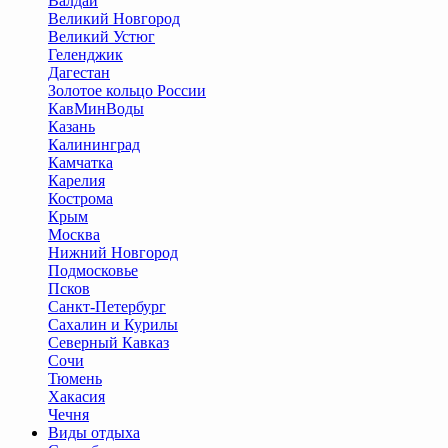
Валдай
Великий Новгород
Великий Устюг
Геленджик
Дагестан
Золотое кольцо России
КавМинВоды
Казань
Калининград
Камчатка
Карелия
Кострома
Крым
Москва
Нижний Новгород
Подмосковье
Псков
Санкт-Петербург
Сахалин и Курилы
Северный Кавказ
Сочи
Тюмень
Хакасия
Чечня
Виды отдыха