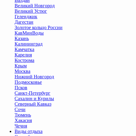
Валдай
Великий Новгород
Великий Устюг
Геленджик
Дагестан
Золотое кольцо России
КавМинВоды
Казань
Калининград
Камчатка
Карелия
Кострома
Крым
Москва
Нижний Новгород
Подмосковье
Псков
Санкт-Петербург
Сахалин и Курилы
Северный Кавказ
Сочи
Тюмень
Хакасия
Чечня
Виды отдыха