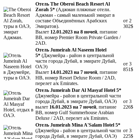
Отель
The Oberoi Beach Resort Al
Zorah 5*
(Аджман пляжные отели.
Аджман - самый маленький эмират в
составе Объединённых Арабских
от 2
Эмиратов).
302$
Вылет
12.01.2023 на 8 ночей
, питание
BB, номер Premier Room Private Garden /
2AD.
Отель
Jumeirah Al Naseem Hotel
5*
(Джумейра - район в центральной
части города Дубай, в эмирате Дубай,
от 3
ОАЭ)
851$
Вылет
14.01.2023 на 7 ночей
, питание
HB, номер Resort Deluxe Room / 2AD,
перелет а/к Emirates.
Отель Jumeirah Dar Al Masyaf Hotel 5*
(Джумейра - район в центральной части
города Дубай, в эмирате Дубай, ОАЭ)
от 3
вылет
16.01.2023 на 7 ночей
, питание
226$
BB, номер Gulf Summerhouse Arabian
Deluxe / 2AD, перелет а/к Emirates.
Отель Jumeirah Mina A'Salam Hotel 5*
(Джумейра - район в центральной части
от 3
города Дубай, в эмирате Дубай, ОАЭ)
225$