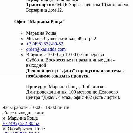
Транспортом
: МЦК Зорге - пешком 10 мин. до ул.
Берзарина дом 12.
Офис "Марьина Роща"
Марьина Роща
Москва, Сущевский вал, 49, стр. 2
+7 (495) 532-80-52
order@kariatida.com
В будни с 10-00 до 19-00 без перерыва
Суббота, Воскресенье и праздничные дни -
выходной
Деловой центр "Джаз": пропускная система -
необходимо заказать пропуск
.
Проезд
: м. Марьина Роща, Люблинско-
Дмитровская линия, 100 метров до Делового
центра "Джаз", 4 этаж, офис 402 (есть лифты).
Часы работы: 10:00 - 19:00 пн-пн
сб-вс: выходные дни
м. Марьина Роща
+7 (495) 532-80-52
м. Октябрьское Поле