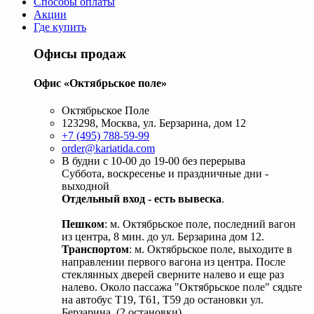
Способы оплаты
Акции
Где купить
Офисы продаж
Офис «Октябрьское поле»
Октябрьское Поле
123298, Москва, ул. Берзарина, дом 12
+7 (495) 788-59-99
order@kariatida.com
В будни с 10-00 до 19-00 без перерыва
Суббота, воскресенье и праздничные дни -
выходной
Отдельный вход - есть вывеска
.
Пешком
: м. Октябрьское поле, последний вагон
из центра, 8 мин. до ул. Берзарина дом 12.
Транспортом
: м. Октябрьское поле, выходите в
направлении первого вагона из центра. После
стеклянных дверей сверните налево и еще раз
налево. Около пассажа "Октябрьское поле" сядьте
на автобус Т19, Т61, Т59 до остановки ул.
Берзарина. (2 остановки).