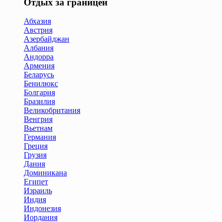
Отдых за границей
Абхазия
Австрия
Азербайджан
Албания
Андорра
Армения
Беларусь
Бенилюкс
Болгария
Бразилия
Великобритания
Венгрия
Вьетнам
Германия
Греция
Грузия
Дания
Доминикана
Египет
Израиль
Индия
Индонезия
Иордания