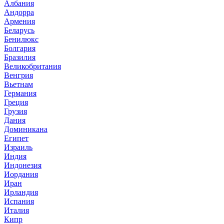
Албания
Андорра
Армения
Беларусь
Бенилюкс
Болгария
Бразилия
Великобритания
Венгрия
Вьетнам
Германия
Греция
Грузия
Дания
Доминикана
Египет
Израиль
Индия
Индонезия
Иордания
Иран
Ирландия
Испания
Италия
Кипр