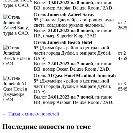
Вылет
1
9.01.2023 на 8 ночей
, питание
BB, номер Arabian Deluxe Room / 2AD.
Отель
Jumeirah Zabeel Saray
5*
(Пальма Джумейра - островное чудо
от 2
света, созданное руками человека.)
262$
Вылет
21.01.2023 на 8 ночей
, питание
HB, номер Superior King / 2AD.
Отель
Jumeirah Beach Hotel
5*
(Джумейра - район в центральной
части города Дубай, в эмирате Дубай,
от 2
ОАЭ)
475$
Вылет
22.01.2023 на 7 ночей
, питание
BB, номер Ocean Deluxe Room / 2AD.
Отель
Al Qasr Hotel Mэadinat Jumeirah
5*
(Джумейра - район в центральной
от 3
части города Дубай, в эмирате Дубай,
654$
ОАЭ)
Вылет
24.01.2023 на 7 ночей
, питание
BB, номер Arabian Deluxe Room / 2AD.
← Назад к списку новостей
Последние новости по теме