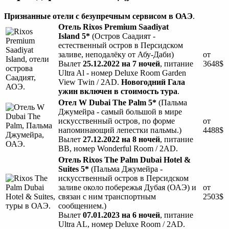
Признанные отели с безупречным сервисом в ОАЭ
.
Отель Rixos Premium Saadiyat
Island
5*
(Остров Саадият -
естественный остров в Персидском
заливе, неподалёку от Абу-Даби)
от
Вылет
25.12.2022 на 7 ночей
, питание
3648$
Ultra Al - номер Deluxe Room Garden
View Twin / 2AD.
Новогодний Гала
ужин включен в стоимость тура
.
О
тел W Dubai The Palm
5*
(Пальма
Джумейра - самый большой в мире
искусственный остров, по форме
от
напоминающий лепестки пальмы.)
4488$
Вылет
2
7.12.2022 на 8 ночей
, питание
BB, номер Wonderful Room / 2AD.
Отель Rixos The Palm Dubai Hotel &
Suites 5*
(Пальма Джумейра -
искусственный остров в Персидском
заливе около побережья Дубая (ОАЭ) и
от
связан с ним транспортным
2503$
сообщением.)
Вылет
07.01.2023 на 6 ночей
, питание
Ultra AL, номер Deluxe Room / 2AD.