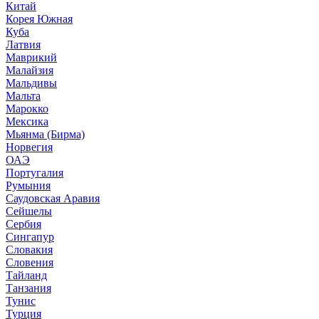
Китай
Корея Южная
Куба
Латвия
Маврикий
Малайзия
Мальдивы
Мальта
Марокко
Мексика
Мьянма (Бирма)
Норвегия
ОАЭ
Португалия
Румыния
Саудовская Аравия
Сейшелы
Сербия
Сингапур
Словакия
Словения
Тайланд
Танзания
Тунис
Турция