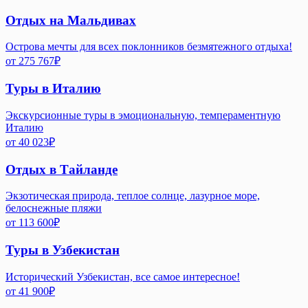
Отдых на Мальдивах
Острова мечты для всех поклонников безмятежного отдыха!
от
275 767
₽
Туры в Италию
Экскурсионные туры в эмоциональную, темпераментную
Италию
от
40 023
₽
Отдых в Тайланде
Экзотическая природа, теплое солнце, лазурное море,
белоснежные пляжи
от
113 600
₽
Туры в Узбекистан
Исторический Узбекистан, все самое интересное!
от
41 900
₽