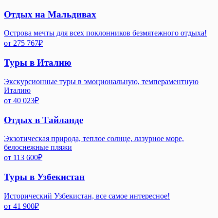
Отдых на Мальдивах
Острова мечты для всех поклонников безмятежного отдыха!
от
275 767
₽
Туры в Италию
Экскурсионные туры в эмоциональную, темпераментную
Италию
от
40 023
₽
Отдых в Тайланде
Экзотическая природа, теплое солнце, лазурное море,
белоснежные пляжи
от
113 600
₽
Туры в Узбекистан
Исторический Узбекистан, все самое интересное!
от
41 900
₽