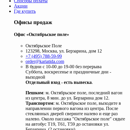
Способы оплаты
Акции
Где купить
Офисы продаж
Офис «Октябрьское поле»
Октябрьское Поле
123298, Москва, ул. Берзарина, дом 12
+7 (495) 788-59-99
order@kariatida.com
В будни с 10-00 до 19-00 без перерыва
Суббота, воскресенье и праздничные дни -
выходной
Отдельный вход - есть вывеска
.
Пешком
: м. Октябрьское поле, последний вагон
из центра, 8 мин. до ул. Берзарина дом 12.
Транспортом
: м. Октябрьское поле, выходите в
направлении первого вагона из центра. После
стеклянных дверей сверните налево и еще раз
налево. Около пассажа "Октябрьское поле" сядьте
на автобус Т19, Т61, Т59 до остановки ул.
Берзарина. (2 остановки).