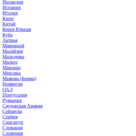
Ирландия
Испания
Италия
Кипр
Китай
Корея Южная
Куба
Латвия
Маврикий
Малайзия
Мальдивы
Мальта
Марокко
Мексика
Мьянма (Бирма)
Норвегия
ОАЭ
Португалия
Румыния
Саудовская Аравия
Сейшелы
Сербия
Сингапур
Словакия
Словения