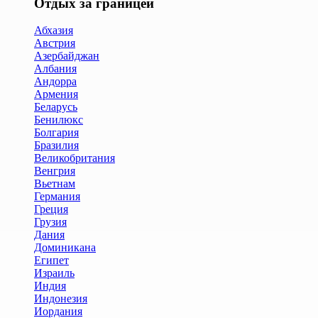
Отдых за границей
Абхазия
Австрия
Азербайджан
Албания
Андорра
Армения
Беларусь
Бенилюкс
Болгария
Бразилия
Великобритания
Венгрия
Вьетнам
Германия
Греция
Грузия
Дания
Доминикана
Египет
Израиль
Индия
Индонезия
Иордания