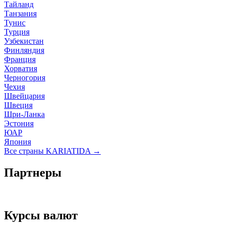
Тайланд
Танзания
Тунис
Турция
Узбекистан
Финляндия
Франция
Хорватия
Черногория
Чехия
Швейцария
Швеция
Шри-Ланка
Эстония
ЮАР
Япония
Все страны KARIATIDA →
Партнеры
Курсы валют