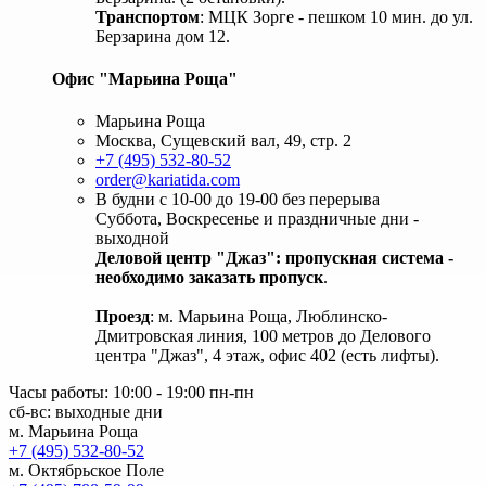
Транспортом
: МЦК Зорге - пешком 10 мин. до ул.
Берзарина дом 12.
Офис "Марьина Роща"
Марьина Роща
Москва, Сущевский вал, 49, стр. 2
+7 (495) 532-80-52
order@kariatida.com
В будни с 10-00 до 19-00 без перерыва
Суббота, Воскресенье и праздничные дни -
выходной
Деловой центр "Джаз": пропускная система -
необходимо заказать пропуск
.
Проезд
: м. Марьина Роща, Люблинско-
Дмитровская линия, 100 метров до Делового
центра "Джаз", 4 этаж, офис 402 (есть лифты).
Часы работы: 10:00 - 19:00 пн-пн
сб-вс: выходные дни
м. Марьина Роща
+7 (495) 532-80-52
м. Октябрьское Поле