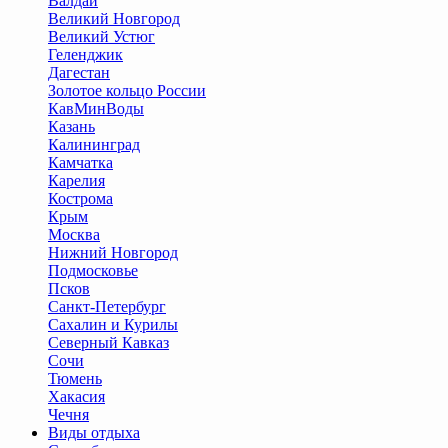
Валдай
Великий Новгород
Великий Устюг
Геленджик
Дагестан
Золотое кольцо России
КавМинВоды
Казань
Калининград
Камчатка
Карелия
Кострома
Крым
Москва
Нижний Новгород
Подмосковье
Псков
Санкт-Петербург
Сахалин и Курилы
Северный Кавказ
Сочи
Тюмень
Хакасия
Чечня
Виды отдыха