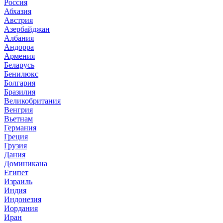
Россия
Абхазия
Австрия
Азербайджан
Албания
Андорра
Армения
Беларусь
Бенилюкс
Болгария
Бразилия
Великобритания
Венгрия
Вьетнам
Германия
Греция
Грузия
Дания
Доминикана
Египет
Израиль
Индия
Индонезия
Иордания
Иран