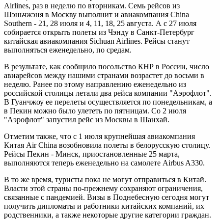
Airlines, раз в неделю по вторникам. Семь рейсов из
Шэньчжэня в Москву выполнит и авиакомпания China
Southern - 21, 28 июля и 4, 11, 18, 25 августа. А с 27 июля
собирается открыть полеты из Чэнду в Санкт-Петербург
китайская авиакомпания Sichuan Airlines. Рейсы станут
выполняться еженедельно, по средам.
В результате, как сообщило посольство КНР в России, число
авиарейсов между нашими странами возрастет до восьми в
неделю. Ранее по этому направлению еженедельно из
российской столицы летали два рейса компании "Аэрофлот".
В Гуанчжоу ее перелеты осуществляется по понедельникам, а
в Пекин можно было улететь по пятницам. Со 2 июля
"Аэрофлот" запустил рейс из Москвы в Шанхай.
Отметим также, что с 1 июля крупнейшая авиакомпания
Китая Air China возобновила полеты в белорусскую столицу.
Рейсы Пекин - Минск, приостановленные 25 марта,
выполняются теперь еженедельно на самолете Airbus A330.
В то же время, туристы пока не могут отправиться в Китай.
Власти этой страны по-прежнему сохраняют ограничения,
связанные с пандемией. Визы в Поднебесную сегодня могут
получить дипломаты и работники китайских компаний, их
родственники, а также некоторые другие категории граждан.