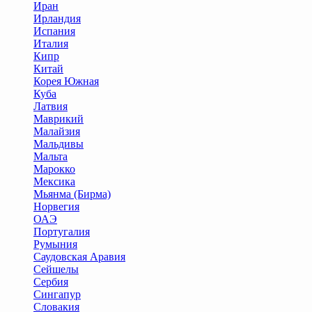
Иран
Ирландия
Испания
Италия
Кипр
Китай
Корея Южная
Куба
Латвия
Маврикий
Малайзия
Мальдивы
Мальта
Марокко
Мексика
Мьянма (Бирма)
Норвегия
ОАЭ
Португалия
Румыния
Саудовская Аравия
Сейшелы
Сербия
Сингапур
Словакия