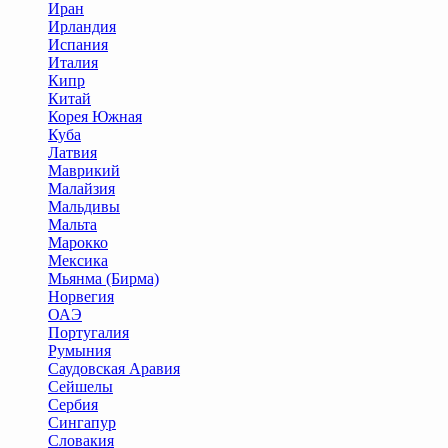
Иран
Ирландия
Испания
Италия
Кипр
Китай
Корея Южная
Куба
Латвия
Маврикий
Малайзия
Мальдивы
Мальта
Марокко
Мексика
Мьянма (Бирма)
Норвегия
ОАЭ
Португалия
Румыния
Саудовская Аравия
Сейшелы
Сербия
Сингапур
Словакия