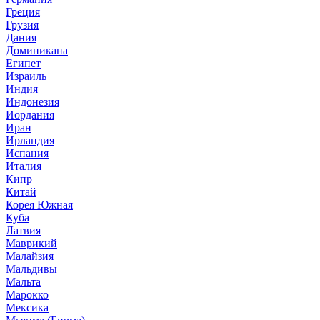
Греция
Грузия
Дания
Доминикана
Египет
Израиль
Индия
Индонезия
Иордания
Иран
Ирландия
Испания
Италия
Кипр
Китай
Корея Южная
Куба
Латвия
Маврикий
Малайзия
Мальдивы
Мальта
Марокко
Мексика