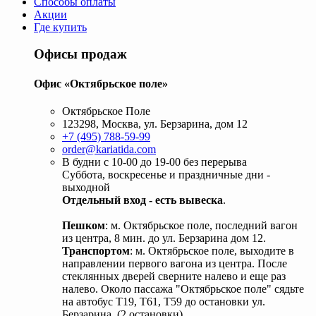
Способы оплаты
Акции
Где купить
Офисы продаж
Офис «Октябрьское поле»
Октябрьское Поле
123298, Москва, ул. Берзарина, дом 12
+7 (495) 788-59-99
order@kariatida.com
В будни с 10-00 до 19-00 без перерыва
Суббота, воскресенье и праздничные дни -
выходной
Отдельный вход - есть вывеска
.
Пешком
: м. Октябрьское поле, последний вагон
из центра, 8 мин. до ул. Берзарина дом 12.
Транспортом
: м. Октябрьское поле, выходите в
направлении первого вагона из центра. После
стеклянных дверей сверните налево и еще раз
налево. Около пассажа "Октябрьское поле" сядьте
на автобус Т19, Т61, Т59 до остановки ул.
Берзарина. (2 остановки).