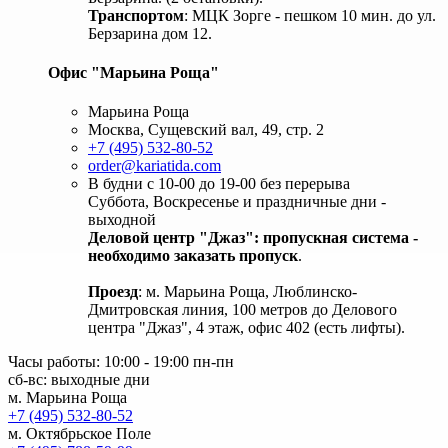
Транспортом
: МЦК Зорге - пешком 10 мин. до ул.
Берзарина дом 12.
Офис "Марьина Роща"
Марьина Роща
Москва, Сущевский вал, 49, стр. 2
+7 (495) 532-80-52
order@kariatida.com
В будни с 10-00 до 19-00 без перерыва
Суббота, Воскресенье и праздничные дни -
выходной
Деловой центр "Джаз": пропускная система -
необходимо заказать пропуск
.
Проезд
: м. Марьина Роща, Люблинско-
Дмитровская линия, 100 метров до Делового
центра "Джаз", 4 этаж, офис 402 (есть лифты).
Часы работы: 10:00 - 19:00 пн-пн
сб-вс: выходные дни
м. Марьина Роща
+7 (495) 532-80-52
м. Октябрьское Поле