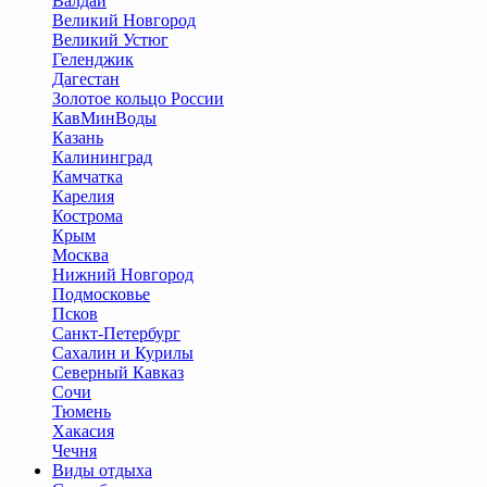
Валдай
Великий Новгород
Великий Устюг
Геленджик
Дагестан
Золотое кольцо России
КавМинВоды
Казань
Калининград
Камчатка
Карелия
Кострома
Крым
Москва
Нижний Новгород
Подмосковье
Псков
Санкт-Петербург
Сахалин и Курилы
Северный Кавказ
Сочи
Тюмень
Хакасия
Чечня
Виды отдыха