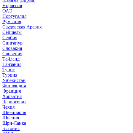
Мьянма (Бирма)
Норвегия
ОАЭ
Португалия
Румыния
Саудовская Аравия
Сейшелы
Сербия
Сингапур
Словакия
Словения
Тайланд
Танзания
Тунис
Турция
Узбекистан
Финляндия
Франция
Хорватия
Черногория
Чехия
Швейцария
Швеция
Шри-Ланка
Эстония