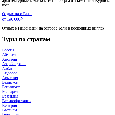
архитектурные комлексы Кенигсберга и знаменитая Куршская
коса.
Отдых на о.Бали
от 196 600
₽
Отдых в Индонезии на острове Бали в роскошных виллах.
Туры по странам
Россия
Абхазия
Австрия
Азербайджан
Албания
Андорра
Армения
Беларусь
Бенилюкс
Болгария
Бразилия
Великобритания
Венгрия
Вьетнам
Германия