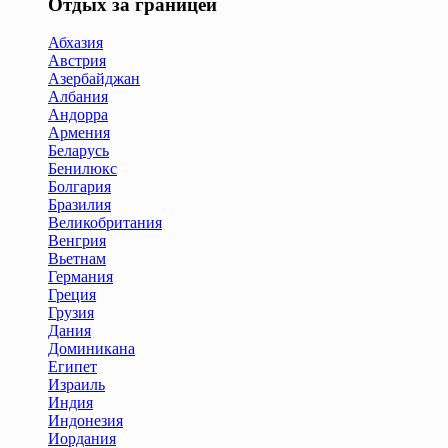
Отдых за границей
Абхазия
Австрия
Азербайджан
Албания
Андорра
Армения
Беларусь
Бенилюкс
Болгария
Бразилия
Великобритания
Венгрия
Вьетнам
Германия
Греция
Грузия
Дания
Доминикана
Египет
Израиль
Индия
Индонезия
Иордания