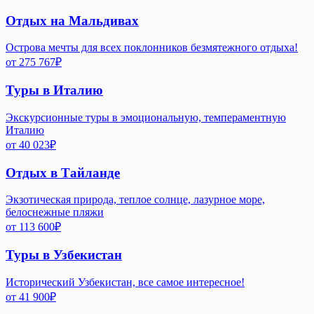
Отдых на Мальдивах
Острова мечты для всех поклонников безмятежного отдыха!
от
275 767
₽
Туры в Италию
Экскурсионные туры в эмоциональную, темпераментную
Италию
от
40 023
₽
Отдых в Тайланде
Экзотическая природа, теплое солнце, лазурное море,
белоснежные пляжи
от
113 600
₽
Туры в Узбекистан
Исторический Узбекистан, все самое интересное!
от
41 900
₽