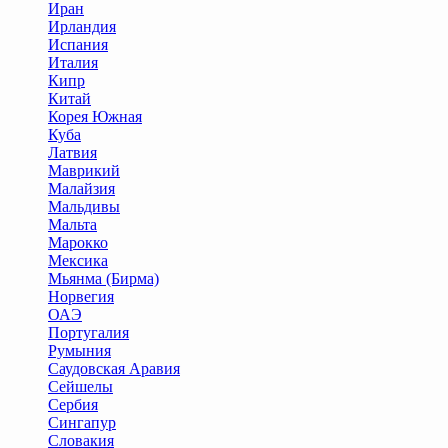
Иран
Ирландия
Испания
Италия
Кипр
Китай
Корея Южная
Куба
Латвия
Маврикий
Малайзия
Мальдивы
Мальта
Марокко
Мексика
Мьянма (Бирма)
Норвегия
ОАЭ
Португалия
Румыния
Саудовская Аравия
Сейшелы
Сербия
Сингапур
Словакия