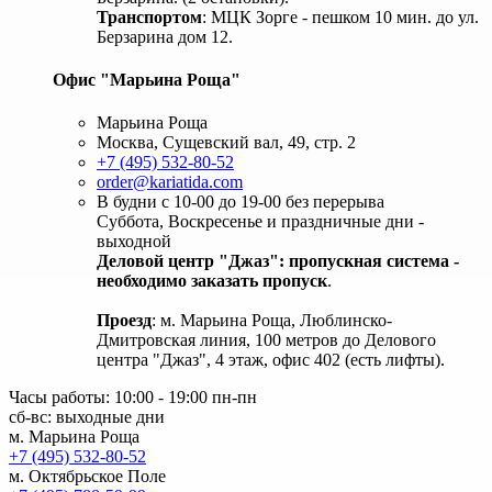
Транспортом
: МЦК Зорге - пешком 10 мин. до ул.
Берзарина дом 12.
Офис "Марьина Роща"
Марьина Роща
Москва, Сущевский вал, 49, стр. 2
+7 (495) 532-80-52
order@kariatida.com
В будни с 10-00 до 19-00 без перерыва
Суббота, Воскресенье и праздничные дни -
выходной
Деловой центр "Джаз": пропускная система -
необходимо заказать пропуск
.
Проезд
: м. Марьина Роща, Люблинско-
Дмитровская линия, 100 метров до Делового
центра "Джаз", 4 этаж, офис 402 (есть лифты).
Часы работы: 10:00 - 19:00 пн-пн
сб-вс: выходные дни
м. Марьина Роща
+7 (495) 532-80-52
м. Октябрьское Поле