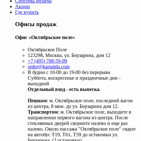
Способы оплаты
Акции
Где купить
Офисы продаж
Офис «Октябрьское поле»
Октябрьское Поле
123298, Москва, ул. Берзарина, дом 12
+7 (495) 788-59-99
order@kariatida.com
В будни с 10-00 до 19-00 без перерыва
Суббота, воскресенье и праздничные дни -
выходной
Отдельный вход - есть вывеска
.
Пешком
: м. Октябрьское поле, последний вагон
из центра, 8 мин. до ул. Берзарина дом 12.
Транспортом
: м. Октябрьское поле, выходите в
направлении первого вагона из центра. После
стеклянных дверей сверните налево и еще раз
налево. Около пассажа "Октябрьское поле" сядьте
на автобус Т19, Т61, Т59 до остановки ул.
Берзарина. (2 остановки).