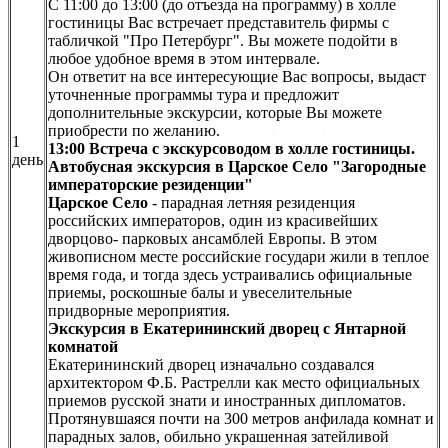
С 11:00 до 13:00 (до отъезда на программу) в холле
гостиницы Вас встречает представитель фирмы с
табличкой "Про Петербург". Вы можете подойти в
любое удобное время в этом интервале.
Он ответит на все интересующие Вас вопросы, выдаст
уточненные программы тура и предложит
дополнительные экскурсии, которые Вы можете
приобрести по желанию.
1
13:00
Встреча с экскурсоводом в холле гостиницы.
день
Автобусная экскурсия в Царское Село "Загородные
императорские резиденции"
Царское Село
- парадная летняя резиденция
российских императоров, один из красивейших
дворцово- парковых ансамблей Европы. В этом
живописном месте российские государи жили в теплое
время года, и тогда здесь устраивались официальные
приемы, роскошные балы и увеселительные
придворные мероприятия.
Экскурсия в Екатерининский дворец с Янтарной
комнатой
Екатерининский дворец изначально создавался
архитектором Ф.Б. Растрелли как место официальных
приемов русской знати и иностранных дипломатов.
Протянувшаяся почти на 300 метров анфилада комнат и
парадных залов, обильно украшенная затейливой