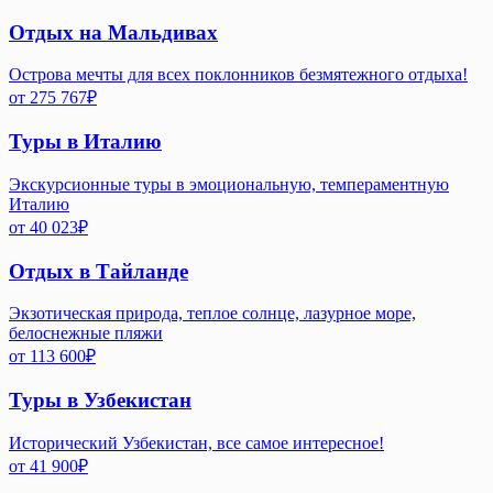
Отдых на Мальдивах
Острова мечты для всех поклонников безмятежного отдыха!
от
275 767
₽
Туры в Италию
Экскурсионные туры в эмоциональную, темпераментную
Италию
от
40 023
₽
Отдых в Тайланде
Экзотическая природа, теплое солнце, лазурное море,
белоснежные пляжи
от
113 600
₽
Туры в Узбекистан
Исторический Узбекистан, все самое интересное!
от
41 900
₽