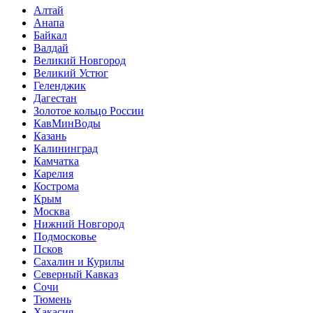
Алтай
Анапа
Байкал
Валдай
Великий Новгород
Великий Устюг
Геленджик
Дагестан
Золотое кольцо России
КавМинВоды
Казань
Калининград
Камчатка
Карелия
Кострома
Крым
Москва
Нижний Новгород
Подмосковье
Псков
Сахалин и Курилы
Северный Кавказ
Сочи
Тюмень
Хакасия