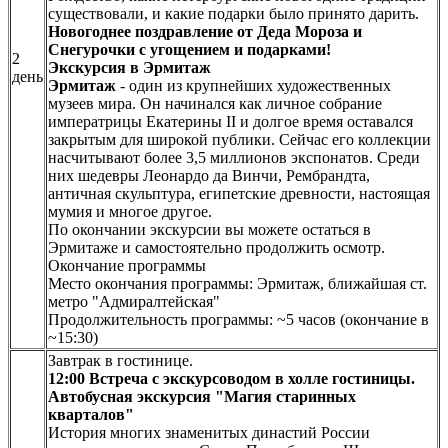
существовали, и какие подарки было принято дарить.
Новогоднее поздравление от Деда Мороза и
Снегурочки с угощением и подарками!
2
Экскурсия в Эрмитаж
день
Эрмитаж
- один из крупнейших художественных
музеев мира. Он начинался как личное собрание
императрицы Екатерины II и долгое время оставался
закрытым для широкой публики. Сейчас его коллекции
насчитывают более 3,5 миллионов экспонатов. Среди
них шедевры Леонардо да Винчи, Рембрандта,
античная скульптура, египетские древности, настоящая
мумия и многое другое.
По окончании экскурсии вы можете остаться в
Эрмитаже и самостоятельно продолжить осмотр.
Окончание программы
Место окончания программы: Эрмитаж, ближайшая ст.
метро "Адмиралтейская"
Продолжительность программы: ~5 часов (окончание в
~15:30)
Завтрак в гостинице.
12:00
Встреча с экскурсоводом в холле гостиницы.
Автобусная экскурсия "Магия старинных
кварталов"
История многих знаменитых династий России