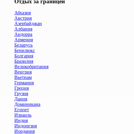
Отдых за границей
Абхазия
Австрия
Азербайджан
Албания
Андорра
Армения
Беларусь
Бенилюкс
Болгария
Бразилия
Великобритания
Венгрия
Вьетнам
Германия
Греция
Грузия
Дания
Доминикана
Египет
Израиль
Индия
Индонезия
Иордания