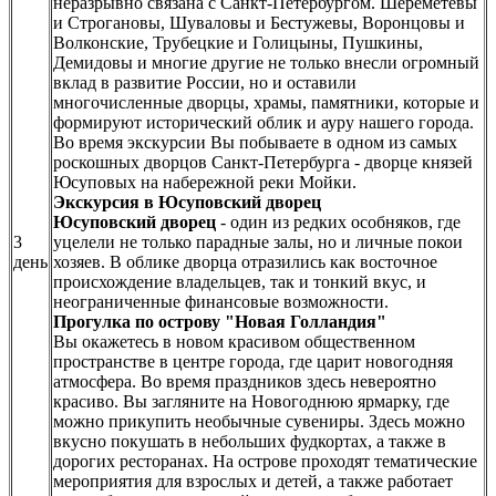
неразрывно связана с Санкт-Петербургом. Шереметевы
и Строгановы, Шуваловы и Бестужевы, Воронцовы и
Волконские, Трубецкие и Голицыны, Пушкины,
Демидовы и многие другие не только внесли огромный
вклад в развитие России, но и оставили
многочисленные дворцы, храмы, памятники, которые и
формируют исторический облик и ауру нашего города.
Во время экскурсии Вы побываете в одном из самых
роскошных дворцов Санкт-Петербурга - дворце князей
Юсуповых на набережной реки Мойки.
Экскурсия в Юсуповский дворец
Юсуповский дворец
- один из редких особняков, где
3
уцелели не только парадные залы, но и личные покои
день
хозяев. В облике дворца отразились как восточное
происхождение владельцев, так и тонкий вкус, и
неограниченные финансовые возможности.
Прогулка по острову "Новая Голландия"
Вы окажетесь в новом красивом общественном
пространстве в центре города, где царит новогодняя
атмосфера. Во время праздников здесь невероятно
красиво. Вы загляните на Новогоднюю ярмарку, где
можно прикупить необычные сувениры. Здесь можно
вкусно покушать в небольших фудкортах, а также в
дорогих ресторанах. На острове проходят тематические
мероприятия для взрослых и детей, а также работает