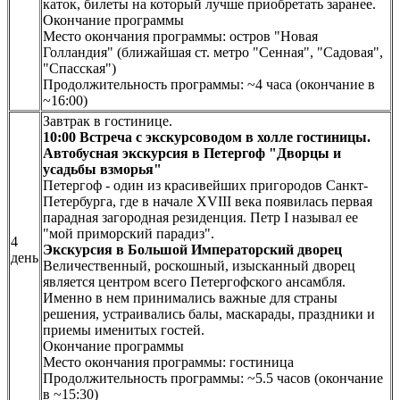
каток, билеты на который лучше приобретать заранее.
Окончание программы
Место окончания программы: остров "Новая
Голландия" (ближайшая ст. метро "Сенная", "Садовая",
"Спасская")
Продолжительность программы: ~4 часа (окончание в
~16:00)
Завтрак в гостинице.
10:00
Встреча с экскурсоводом в холле гостиницы.
Автобусная экскурсия в Петергоф "Дворцы и
усадьбы взморья"
Петергоф - один из красивейших пригородов Санкт-
Петербурга, где в начале XVIII века появилась первая
парадная загородная резиденция. Петр I называл ее
"мой приморский парадиз".
4
Экскурсия в Большой Императорский дворец
день
Величественный, роскошный, изысканный дворец
является центром всего Петергофского ансамбля.
Именно в нем принимались важные для страны
решения, устраивались балы, маскарады, праздники и
приемы именитых гостей.
Окончание программы
Место окончания программы: гостиница
Продолжительность программы: ~5.5 часов (окончание
в ~15:30)