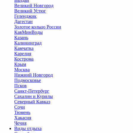
Валдай
Великий Новгород
Великий Устюг
Геленджик
Дагестан
Золотое кольцо России
КавМинВоды
Казань
Калининград
Камчатка
Карелия
Кострома
Крым
Москва
Нижний Новгород
Подмосковье
Псков
Санкт-Петербург
Сахалин и Курилы
Северный Кавказ
Сочи
Тюмень
Хакасия
Чечня
Виды отдыха