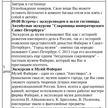
Завтрак в гостинице.
Освобождение номеров. Свои вещи Вы можете
оставить бесплатно в комнате багажа отеля или взять с
собой в автобус.
09:00
Встреча с экскурсоводом в холле гостиницы.
Автобусная экскурсия "Сокровища императорского
Санкт-Петербурга"
Экскурсия до музея познакомит Вас как с историей
развития ювелирного дела в России, так и с историей
появления представителей династии Фаберже в Санкт-
Петербурге. "Город музеев" - именно так нередко
называют Санкт-Петербург. С 2013 года его коллекция
пополнилась еще одним "бесценным сокровищем" -
частным музеем Фаберже, который мы Вас и
приглашаем посетить.
5
Экскурсия в Музей Фаберже
день
Музей Фаберже - один их самых "блестящих", в
буквальном смысле, музеев нашего города, где Вы сами
сможете оценить творения лучших ювелиров
дореволюционной России. Блеск золота и драгоценных
камней, которые использовали в своих работах мастера
фирмы Фаберже, в экспозиции музея дополняют
полотна И. Айвазовского, К. Брюллова, В. Поленова,
ювелирные эмали и фантазийные предметы.