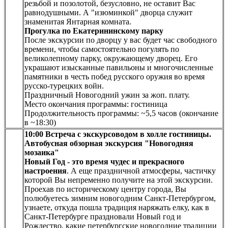
резьбой и позолотой, безусловно, не оставит Вас
равнодушными. А "изюминкой" дворца служит
знаменитая Янтарная комната.
Прогулка по Екатерининскому парку
После экскурсии по дворцу у вас будет час свободного
времени, чтобы самостоятельно погулять по
великолепному парку, окружающему дворец. Его
украшают изысканные павильоны и многочисленные
памятники в честь побед русского оружия во время
русско-турецких войн.
Праздничный Новогодний ужин за жоп. плату.
Место окончания программы: гостиница
Продолжительность программы: ~5,5 часов (окончание
в ~18:30)
10:00
Встреча с экскурсоводом в холле гостиницы.
Автобусная обзорная экскурсия "Новогодняя
мозаика"
Новый Год - это время чудес и прекрасного
настроения
. А еще праздничной атмосферы, частичку
которой Вы непременно получите на этой экскурсии.
Проехав по историческому центру города, Вы
полюбуетесь зимним новогодним Санкт-Петербургом,
узнаете, откуда пошла традиция наряжать елку, как в
Санкт-Петербурге праздновали Новый год и
Рождество, какие петербургские новогодние традиции