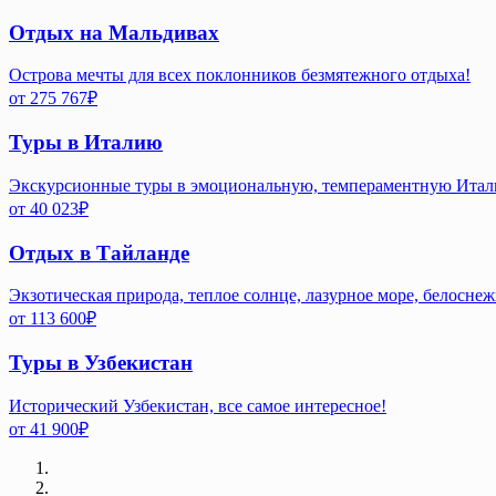
Отдых на Мальдивах
Острова мечты для всех поклонников безмятежного отдыха!
от
275 767
₽
Туры в Италию
Экскурсионные туры в эмоциональную, темпераментную Ита
от
40 023
₽
Отдых в Тайланде
Экзотическая природа, теплое солнце, лазурное море, белосне
от
113 600
₽
Туры в Узбекистан
Исторический Узбекистан, все самое интересное!
от
41 900
₽