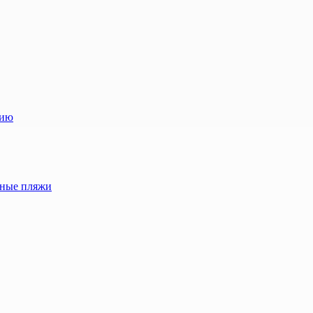
лию
жные пляжи