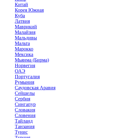
Китай
Корея Южная
Куба
Латвия
Маврикий
Малайзия
Мальдивы
Мальта
Марокко
Мексика
Мьянма (Бирма)
Норвегия
ОАЭ
Португалия
Румыния
Саудовская Аравия
Сейшелы
Сербия
Сингапур
Словакия
Словения
Тайланд
Танзания
Тунис
Турция