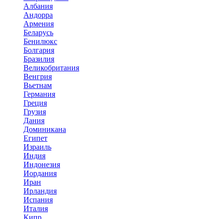
Албания
Андорра
Армения
Беларусь
Бенилюкс
Болгария
Бразилия
Великобритания
Венгрия
Вьетнам
Германия
Греция
Грузия
Дания
Доминикана
Египет
Израиль
Индия
Индонезия
Иордания
Иран
Ирландия
Испания
Италия
Кипр