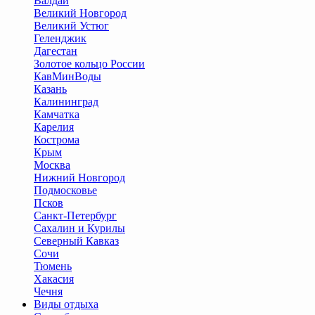
Валдай
Великий Новгород
Великий Устюг
Геленджик
Дагестан
Золотое кольцо России
КавМинВоды
Казань
Калининград
Камчатка
Карелия
Кострома
Крым
Москва
Нижний Новгород
Подмосковье
Псков
Санкт-Петербург
Сахалин и Курилы
Северный Кавказ
Сочи
Тюмень
Хакасия
Чечня
Виды отдыха