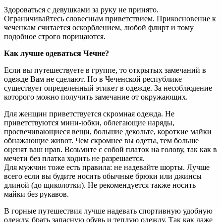
Здороваться с девушками за руку не принято.
Ограничивайтесь словесным приветствием. Прикосновение к
чеченкам считается оскорблением, любой флирт и тому
подобное строго порицаются.
Как лучше одеваться Чечне?
Если вы путешествуете в группе, то открытых замечаний в
одежде Вам не сделают. Но в Чеченской республике
существует определенный этикет в одежде. За несоблюдение
которого можно получить замечание от окружающих.
Для женщин приветствуется скромная одежда. Не
приветствуются мини-юбки, облегающие наряды,
просвечивающиеся вещи, большие декольте, короткие майки
обнажающие живот. Чем скромнее вы одеты, тем больше
оценят ваш нрав. Возьмите с собой платок на голову, так как в
мечети без платка ходить не разрешается.
Для мужчин тоже есть правила: не надевайте шорты. Лучше
всего если вы будите носить обычные брюки или джинсы
длиной (до щиколотки). Не рекомендуется также носить
майки без рукавов.
В горные путешествия лучше надевать спортивную удобную
одежду, брать запасную обувь и теплую одежду. Так как даже