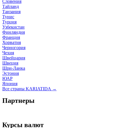
Словения
Тайланд
Танзания
Тунис
Турция
Узбекистан
Финляндия
Франция
Хорватия
Черногория
Чехия
Швейцария
Швеция
Шри-Ланка
Эстония
ЮАР
Япония
Все страны KARIATIDA →
Партнеры
Курсы валют