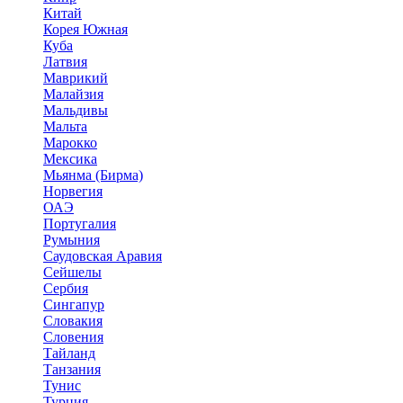
Китай
Корея Южная
Куба
Латвия
Маврикий
Малайзия
Мальдивы
Мальта
Марокко
Мексика
Мьянма (Бирма)
Норвегия
ОАЭ
Португалия
Румыния
Саудовская Аравия
Сейшелы
Сербия
Сингапур
Словакия
Словения
Тайланд
Танзания
Тунис
Турция