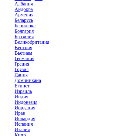
Албания
Андорра
Армения
Беларусь
Бенилюкс
Болгария
Бразилия
Великобритания
Венгрия
Вьетнам
Германия
Греция
Грузия
Дания
Доминикана
Египет
Израиль
Индия
Индонезия
Иордания
Иран
Ирландия
Испания
Италия
Кипр