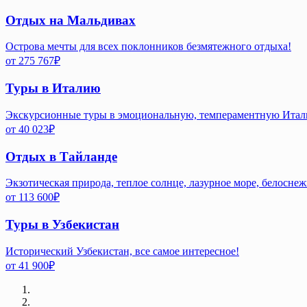
Отдых на Мальдивах
Острова мечты для всех поклонников безмятежного отдыха!
от
275 767
₽
Туры в Италию
Экскурсионные туры в эмоциональную, темпераментную Ита
от
40 023
₽
Отдых в Тайланде
Экзотическая природа, теплое солнце, лазурное море, белосне
от
113 600
₽
Туры в Узбекистан
Исторический Узбекистан, все самое интересное!
от
41 900
₽