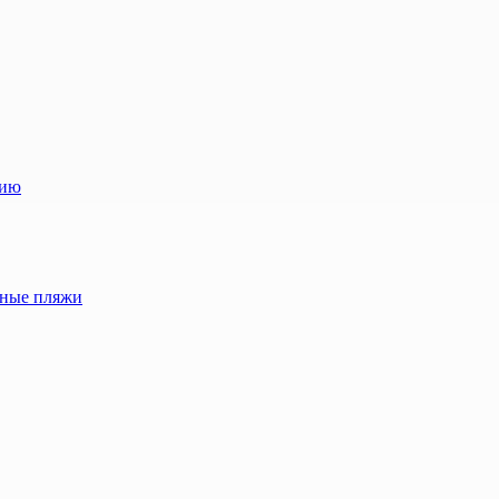
лию
жные пляжи