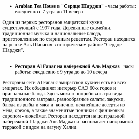
Arabian Tea House в "Сердце Шарджи"
- часы работы:
ежедневно с 7 утра до 11 вечера
Один из первых ресторанов эмиратской кухни,
существующий с 1997 года. Деревянные скамейки,
традиционная музыка и национальные блюда,
приготовленные по старинным рецептам. Ресторан находится
на рынке Аль Шанасия в историческом районе "Сердце
Шарджи".
Ресторан Al Fanar на набережной Аль Маджаз
- часы
работы: ежедневно с 9 утра до до 10 вечера
Рестораны сети Al Fanar с эмиратской кухней есть во всех
эмиратах. Их объединяет интерьер ОАЭ 60-х годов и
оригнальные блюда. Здесь можно попробовать три вида
традиционного завтрака, разнообразные салаты, закуски,
блюда из рыбы и мяса и, конечно, нежнейшие десерты из
мёда, орехов, а также знаменитые пончики с финиковым
сиропом - люкеймат. Ресторан находится на центральной
набережной Шарджи Аль Маджаз и располагает панорамной
террасой с видом на лагуну Халид.