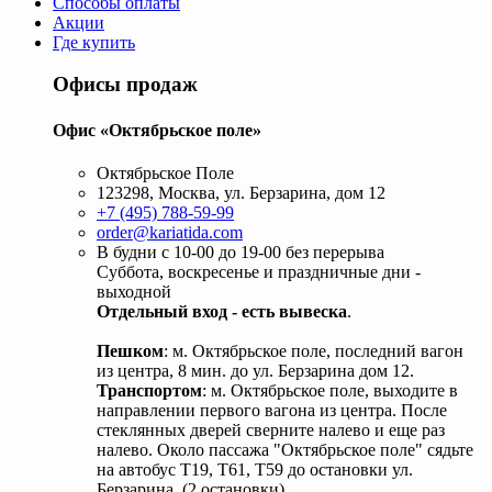
Способы оплаты
Акции
Где купить
Офисы продаж
Офис «Октябрьское поле»
Октябрьское Поле
123298, Москва, ул. Берзарина, дом 12
+7 (495) 788-59-99
order@kariatida.com
В будни с 10-00 до 19-00 без перерыва
Суббота, воскресенье и праздничные дни -
выходной
Отдельный вход - есть вывеска
.
Пешком
: м. Октябрьское поле, последний вагон
из центра, 8 мин. до ул. Берзарина дом 12.
Транспортом
: м. Октябрьское поле, выходите в
направлении первого вагона из центра. После
стеклянных дверей сверните налево и еще раз
налево. Около пассажа "Октябрьское поле" сядьте
на автобус Т19, Т61, Т59 до остановки ул.
Берзарина. (2 остановки).