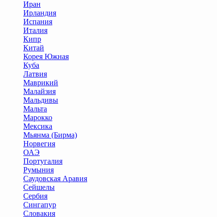
Иран
Ирландия
Испания
Италия
Кипр
Китай
Корея Южная
Куба
Латвия
Маврикий
Малайзия
Мальдивы
Мальта
Марокко
Мексика
Мьянма (Бирма)
Норвегия
ОАЭ
Португалия
Румыния
Саудовская Аравия
Сейшелы
Сербия
Сингапур
Словакия