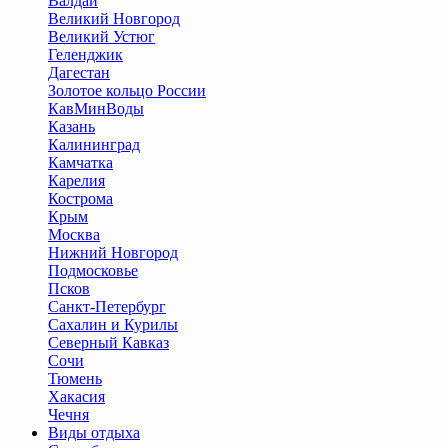
Валдай
Великий Новгород
Великий Устюг
Геленджик
Дагестан
Золотое кольцо России
КавМинВоды
Казань
Калининград
Камчатка
Карелия
Кострома
Крым
Москва
Нижний Новгород
Подмосковье
Псков
Санкт-Петербург
Сахалин и Курилы
Северный Кавказ
Сочи
Тюмень
Хакасия
Чечня
Виды отдыха