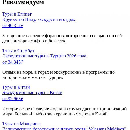
Рекомендуем
Туры в Египет
Круизы по Нилу, экскурсии и отдых
от 46 312
₽
Загадочное наследие фараонов, которое не разгадано по сей
день, история мифов и божеств.
Туры в Стамбул
Экскурсионные туры в Турцию 2026 года
от 34 345
₽
Отдых на море, в горах и экскурсионные программы по
историческим местам Турции.
Туры в Китай
Экскурсионные туры в Китай
от 92 963
₽
Историческое наследие - одна из самых древних цивилизаций
мира. Большой выбор экскурсионных туров в Китай.
Туры на Мальдивы
Великолепные белоснежные пляжи отеля "Velassaru Maldives"