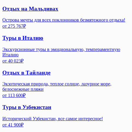
Отдых на Мальдивах
Острова мечты для всех поклонников безмятежного отдыха!
от
275 767
₽
Туры в Италию
Экскурсионные туры в эмоциональную, темпераментную
Италию
от
40 023
₽
Отдых в Тайланде
Экзотическая природа, теплое солнце, лазурное море,
белоснежные пляжи
от
113 600
₽
Туры в Узбекистан
Исторический Узбекистан, все самое интересное!
от
41 900
₽