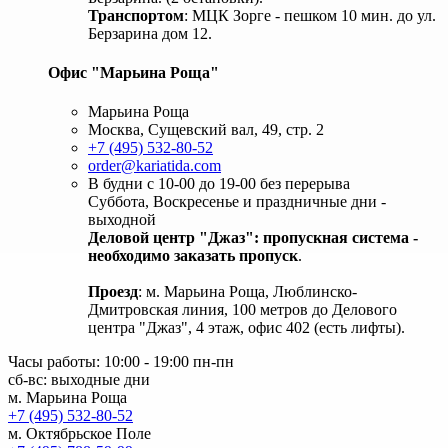
Транспортом
: МЦК Зорге - пешком 10 мин. до ул.
Берзарина дом 12.
Офис "Марьина Роща"
Марьина Роща
Москва, Сущевский вал, 49, стр. 2
+7 (495) 532-80-52
order@kariatida.com
В будни с 10-00 до 19-00 без перерыва
Суббота, Воскресенье и праздничные дни -
выходной
Деловой центр "Джаз": пропускная система -
необходимо заказать пропуск
.
Проезд
: м. Марьина Роща, Люблинско-
Дмитровская линия, 100 метров до Делового
центра "Джаз", 4 этаж, офис 402 (есть лифты).
Часы работы: 10:00 - 19:00 пн-пн
сб-вс: выходные дни
м. Марьина Роща
+7 (495) 532-80-52
м. Октябрьское Поле