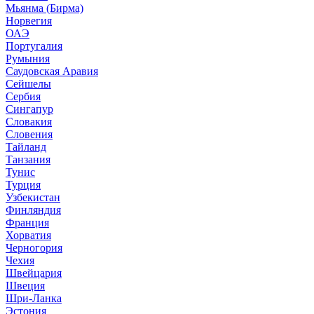
Мьянма (Бирма)
Норвегия
ОАЭ
Португалия
Румыния
Саудовская Аравия
Сейшелы
Сербия
Сингапур
Словакия
Словения
Тайланд
Танзания
Тунис
Турция
Узбекистан
Финляндия
Франция
Хорватия
Черногория
Чехия
Швейцария
Швеция
Шри-Ланка
Эстония