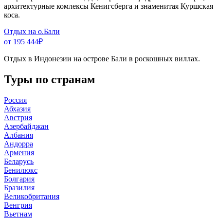
архитектурные комлексы Кенигсберга и знаменитая Куршская
коса.
Отдых на о.Бали
от 195 444
₽
Отдых в Индонезии на острове Бали в роскошных виллах.
Туры по странам
Россия
Абхазия
Австрия
Азербайджан
Албания
Андорра
Армения
Беларусь
Бенилюкс
Болгария
Бразилия
Великобритания
Венгрия
Вьетнам