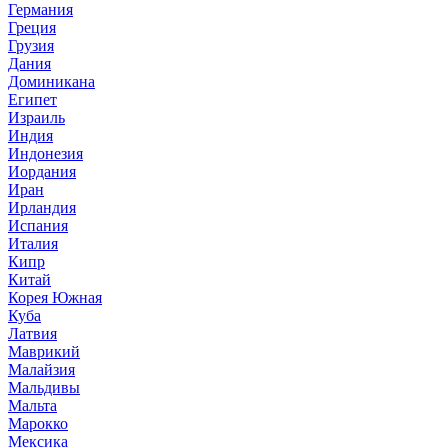
Германия
Греция
Грузия
Дания
Доминикана
Египет
Израиль
Индия
Индонезия
Иордания
Иран
Ирландия
Испания
Италия
Кипр
Китай
Корея Южная
Куба
Латвия
Маврикий
Малайзия
Мальдивы
Мальта
Марокко
Мексика