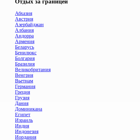
Отдых за границей
Абхазия
Австрия
Азербайджан
Албания
Андорра
Армения
Беларусь
Бенилюкс
Болгария
Бразилия
Великобритания
Венгрия
Вьетнам
Германия
Греция
Грузия
Дания
Доминикана
Египет
Израиль
Индия
Индонезия
Иордания