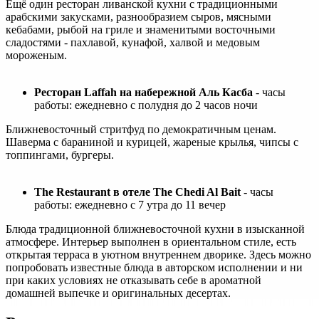
Ещё один ресторан ливанской кухни с традиционными
арабскими закусками, разнообразием сыров, мясными
кебабами, рыбой на гриле и знаменитыми восточными
сладостями - пахлавой, кунафой, халвой и медовым
мороженым.
Ресторан Laffah на набережной Аль Касба
- часы
работы: ежедневно с полудня до 2 часов ночи
Ближневосточный стритфуд по демократичным ценам.
Шаверма с бараниной и курицей, жареные крылья, чипсы с
топпингами, бургеры.
The Restaurant в отеле The Chedi Al Bait
- часы
работы: ежедневно с 7 утра до 11 вечер
Блюда традиционной ближневосточной кухни в изысканной
атмосфере. Интерьер выполнен в ориентальном стиле, есть
открытая терраса в уютном внутреннем дворике. Здесь можно
попробовать известные блюда в авторском исполнении и ни
при каких условиях не отказывать себе в ароматной
домашней выпечке и оригинальных десертах.