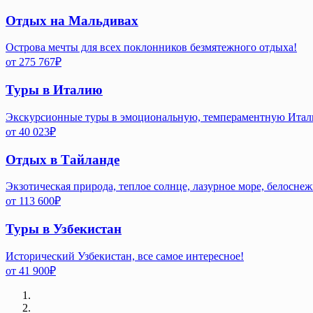
Отдых на Мальдивах
Острова мечты для всех поклонников безмятежного отдыха!
от
275 767
₽
Туры в Италию
Экскурсионные туры в эмоциональную, темпераментную Ита
от
40 023
₽
Отдых в Тайланде
Экзотическая природа, теплое солнце, лазурное море, белосне
от
113 600
₽
Туры в Узбекистан
Исторический Узбекистан, все самое интересное!
от
41 900
₽