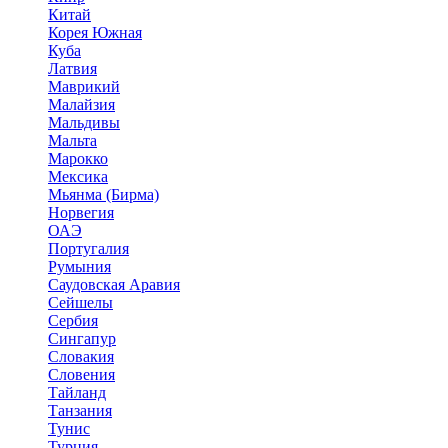
Китай
Корея Южная
Куба
Латвия
Маврикий
Малайзия
Мальдивы
Мальта
Марокко
Мексика
Мьянма (Бирма)
Норвегия
ОАЭ
Португалия
Румыния
Саудовская Аравия
Сейшелы
Сербия
Сингапур
Словакия
Словения
Тайланд
Танзания
Тунис
Турция