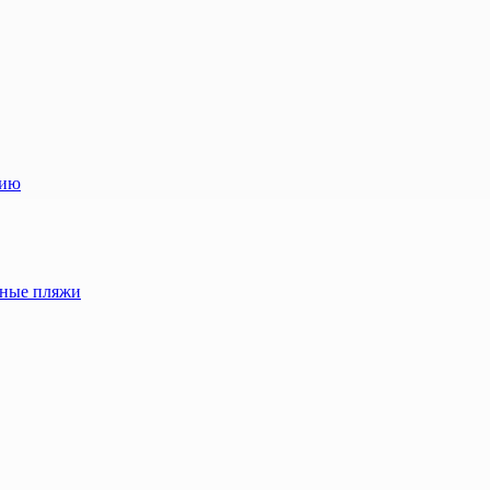
лию
жные пляжи