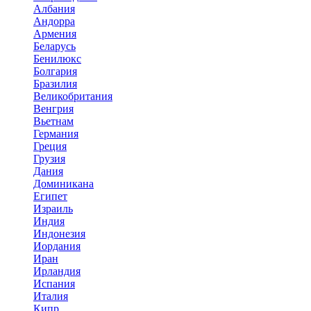
Албания
Андорра
Армения
Беларусь
Бенилюкс
Болгария
Бразилия
Великобритания
Венгрия
Вьетнам
Германия
Греция
Грузия
Дания
Доминикана
Египет
Израиль
Индия
Индонезия
Иордания
Иран
Ирландия
Испания
Италия
Кипр