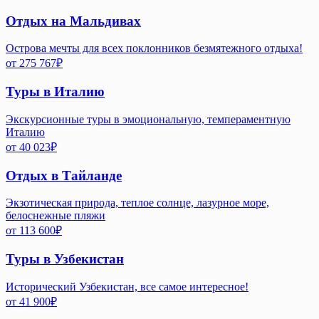
Отдых на Мальдивах
Острова мечты для всех поклонников безмятежного отдыха!
от
275 767
₽
Туры в Италию
Экскурсионные туры в эмоциональную, темпераментную
Италию
от
40 023
₽
Отдых в Тайланде
Экзотическая природа, теплое солнце, лазурное море,
белоснежные пляжи
от
113 600
₽
Туры в Узбекистан
Исторический Узбекистан, все самое интересное!
от
41 900
₽