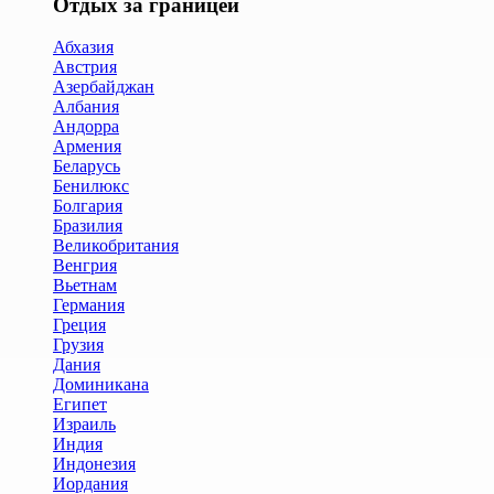
Отдых за границей
Абхазия
Австрия
Азербайджан
Албания
Андорра
Армения
Беларусь
Бенилюкс
Болгария
Бразилия
Великобритания
Венгрия
Вьетнам
Германия
Греция
Грузия
Дания
Доминикана
Египет
Израиль
Индия
Индонезия
Иордания