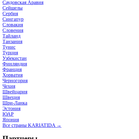
Саудовская Аравия
Сейшелы
Сербия
Сингапур
Словакия
Словения
Тайланд
Танзания
Тунис
Турция
Узбекистан
Финляндия
Франция
Хорватия
Черногория
Чехия
Швейцария
Швеция
Шри-Ланка
Эстония
ЮАР
Япония
Все страны KARIATIDA →
Партнеры