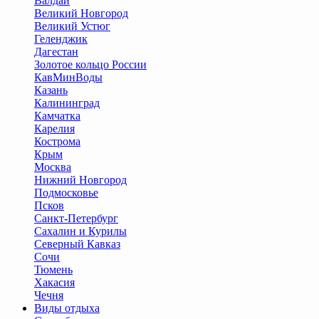
Валдай
Великий Новгород
Великий Устюг
Геленджик
Дагестан
Золотое кольцо России
КавМинВоды
Казань
Калининград
Камчатка
Карелия
Кострома
Крым
Москва
Нижний Новгород
Подмосковье
Псков
Санкт-Петербург
Сахалин и Курилы
Северный Кавказ
Сочи
Тюмень
Хакасия
Чечня
Виды отдыха