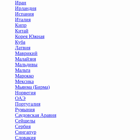
Иран
Ирландия
Испания
Италия
Кипр
Китай
Корея Южная
Куба
Латвия
Маврикий
Малайзия
Мальдивы
Мальта
Марокко
Мексика
Мьянма (Бирма)
Норвегия
ОАЭ
Португалия
Румыния
Саудовская Аравия
Сейшелы
Сербия
Сингапур
Словакия