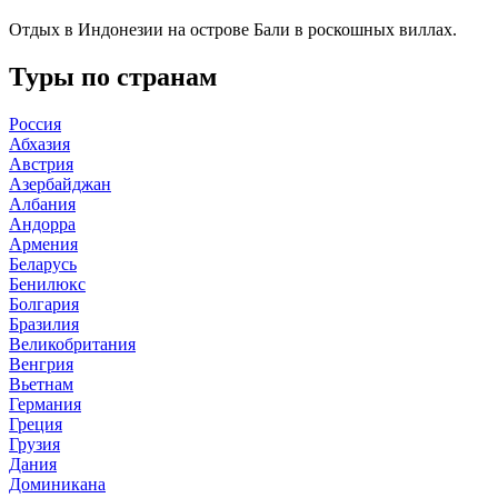
Отдых в Индонезии на острове Бали в роскошных виллах.
Туры по странам
Россия
Абхазия
Австрия
Азербайджан
Албания
Андорра
Армения
Беларусь
Бенилюкс
Болгария
Бразилия
Великобритания
Венгрия
Вьетнам
Германия
Греция
Грузия
Дания
Доминикана