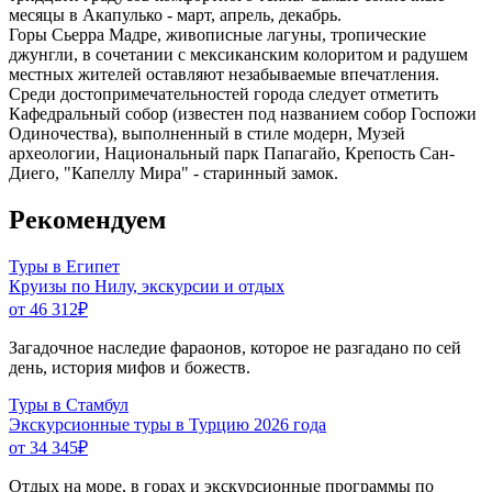
месяцы в Акапулько - март, апрель, декабрь.
Горы Сьерра Мадре, живописные лагуны, тропические
джунгли, в сочетании с мексиканским колоритом и радушем
местных жителей оставляют незабываемые впечатления.
Среди достопримечательностей города следует отметить
Кафедральный собор (известен под названием собор Госпожи
Одиночества), выполненный в стиле модерн, Музей
археологии, Национальный парк Папагайо, Крепость Сан-
Диего, "Капеллу Мира" - старинный замок.
Рекомендуем
Туры в Египет
Круизы по Нилу, экскурсии и отдых
от 46 312
₽
Загадочное наследие фараонов, которое не разгадано по сей
день, история мифов и божеств.
Туры в Стамбул
Экскурсионные туры в Турцию 2026 года
от 34 345
₽
Отдых на море, в горах и экскурсионные программы по