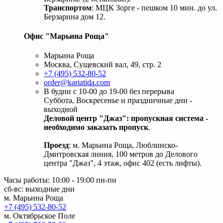
Транспортом
: МЦК Зорге - пешком 10 мин. до ул.
Берзарина дом 12.
Офис "Марьина Роща"
Марьина Роща
Москва, Сущевский вал, 49, стр. 2
+7 (495) 532-80-52
order@kariatida.com
В будни с 10-00 до 19-00 без перерыва
Суббота, Воскресенье и праздничные дни -
выходной
Деловой центр "Джаз": пропускная система -
необходимо заказать пропуск
.
Проезд
: м. Марьина Роща, Люблинско-
Дмитровская линия, 100 метров до Делового
центра "Джаз", 4 этаж, офис 402 (есть лифты).
Часы работы: 10:00 - 19:00 пн-пн
сб-вс: выходные дни
м. Марьина Роща
+7 (495) 532-80-52
м. Октябрьское Поле