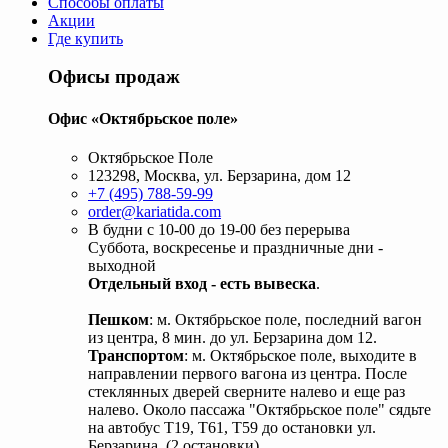
Способы оплаты
Акции
Где купить
Офисы продаж
Офис «Октябрьское поле»
Октябрьское Поле
123298, Москва, ул. Берзарина, дом 12
+7 (495) 788-59-99
order@kariatida.com
В будни с 10-00 до 19-00 без перерыва
Суббота, воскресенье и праздничные дни -
выходной
Отдельный вход - есть вывеска
.
Пешком
: м. Октябрьское поле, последний вагон
из центра, 8 мин. до ул. Берзарина дом 12.
Транспортом
: м. Октябрьское поле, выходите в
направлении первого вагона из центра. После
стеклянных дверей сверните налево и еще раз
налево. Около пассажа "Октябрьское поле" сядьте
на автобус Т19, Т61, Т59 до остановки ул.
Берзарина. (2 остановки).