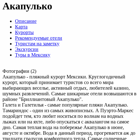
Акапулько
Описание
Карта
Курорты
Рекомендуемые отели
Туристам на заметку
Экскурсии
Туры в Мексику
Фотографии (2)
Акапулько - пляжный курорт Мексики. Круглогодичный
курорт, который принимает туристов со всего мира
выбирающих веселье, активный отдых, любителей казино,
шумных развлечений. Самые шикарные отели возвышаются в
районе "Бриллиантовый Акапулько".
Галета и Галетилья - самые популярные пляжи Акапулько.
Тамариндос - один из самых живописных. А Пуэрто-Маркес
подойдет тем, кто любит носиться по волнам на водных
лыжах или на яхте, либо опускаться с аквалангом на самое
дно. Самая теплая вода на побережье Акапулько в июне,
августе и октябре. Вода в данный период, прогревается аж до
тридцати градусов комфортного тепла. Самые солнечные