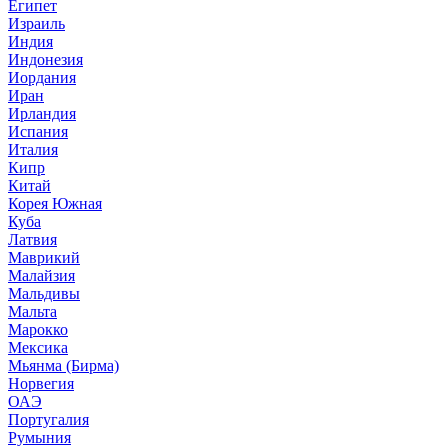
Египет
Израиль
Индия
Индонезия
Иордания
Иран
Ирландия
Испания
Италия
Кипр
Китай
Корея Южная
Куба
Латвия
Маврикий
Малайзия
Мальдивы
Мальта
Марокко
Мексика
Мьянма (Бирма)
Норвегия
ОАЭ
Португалия
Румыния