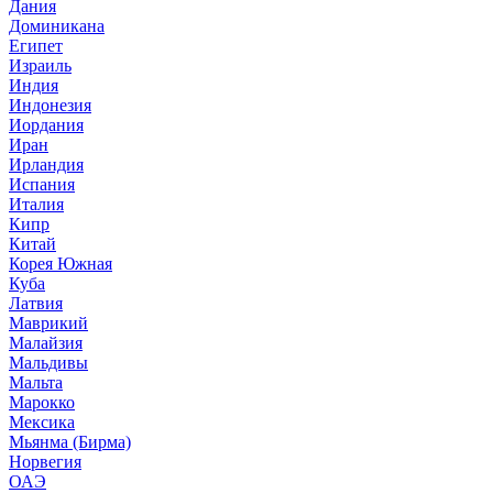
Дания
Доминикана
Египет
Израиль
Индия
Индонезия
Иордания
Иран
Ирландия
Испания
Италия
Кипр
Китай
Корея Южная
Куба
Латвия
Маврикий
Малайзия
Мальдивы
Мальта
Марокко
Мексика
Мьянма (Бирма)
Норвегия
ОАЭ