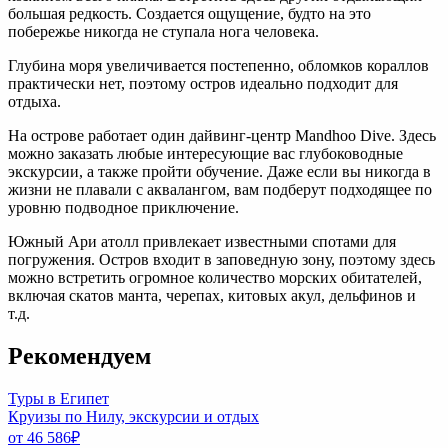
большая редкость. Создается ощущение, будто на это
побережье никогда не ступала нога человека.
Глубина моря увеличивается постепенно, обломков кораллов
практически нет, поэтому остров идеально подходит для
отдыха.
На острове работает один дайвинг-центр Mandhoo Dive. Здесь
можно заказать любые интересующие вас глубоководные
экскурсии, а также пройти обучение. Даже если вы никогда в
жизни не плавали с аквалангом, вам подберут подходящее по
уровню подводное приключение.
Южный Ари атолл привлекает известными спотами для
погружения. Остров входит в заповедную зону, поэтому здесь
можно встретить огромное количество морских обитателей,
включая скатов манта, черепах, китовых акул, дельфинов и
т.д.
Рекомендуем
Туры в Египет
Круизы по Нилу, экскурсии и отдых
от 46 586
₽