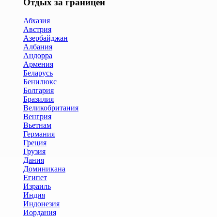
Отдых за границей
Абхазия
Австрия
Азербайджан
Албания
Андорра
Армения
Беларусь
Бенилюкс
Болгария
Бразилия
Великобритания
Венгрия
Вьетнам
Германия
Греция
Грузия
Дания
Доминикана
Египет
Израиль
Индия
Индонезия
Иордания