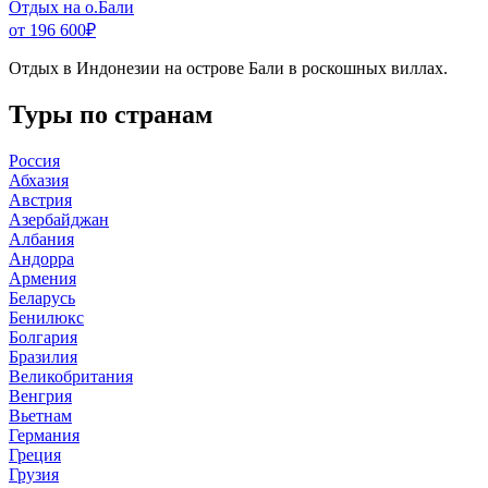
Отдых на о.Бали
от 196 600
₽
Отдых в Индонезии на острове Бали в роскошных виллах.
Туры по странам
Россия
Абхазия
Австрия
Азербайджан
Албания
Андорра
Армения
Беларусь
Бенилюкс
Болгария
Бразилия
Великобритания
Венгрия
Вьетнам
Германия
Греция
Грузия