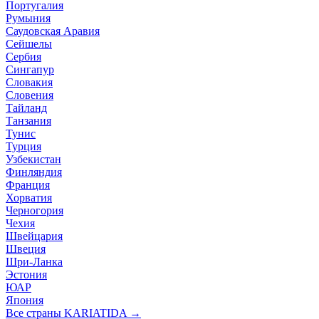
Португалия
Румыния
Саудовская Аравия
Сейшелы
Сербия
Сингапур
Словакия
Словения
Тайланд
Танзания
Тунис
Турция
Узбекистан
Финляндия
Франция
Хорватия
Черногория
Чехия
Швейцария
Швеция
Шри-Ланка
Эстония
ЮАР
Япония
Все страны KARIATIDA →