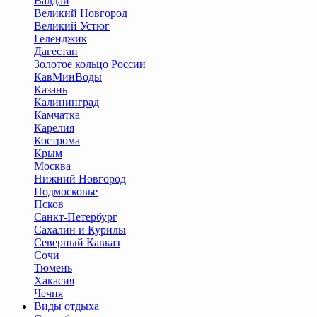
Валдай
Великий Новгород
Великий Устюг
Геленджик
Дагестан
Золотое кольцо России
КавМинВоды
Казань
Калининград
Камчатка
Карелия
Кострома
Крым
Москва
Нижний Новгород
Подмосковье
Псков
Санкт-Петербург
Сахалин и Курилы
Северный Кавказ
Сочи
Тюмень
Хакасия
Чечня
Виды отдыха