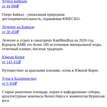
Чудеса Байкала
от 44 000
₽
Озеро Байкал - уникальная природная
достопримечательность, охраняемая ЮНЕСКО.
Лечение на Кавказе
от 30 450
₽
Лечение и отдых в санаториях КавМинВод на 2026 год.
Курорты КМВ это более 100 источников минеральной воды,
отличный климат, богатые традиции.
Южная Корея
от 143 432
₽
Путешествие за красными кленами, осень в Южной Корее.
Туры в Калининград
от 9 450
₽
Старые рыночные площади, кирхи и кафедральные соборы,
архитектурные комлексы Кенигсберга и знаменитая Куршская
коса.