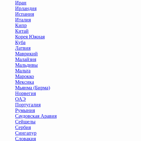
Иран
Ирландия
Испания
Италия
Кипр
Китай
Корея Южная
Куба
Латвия
Маврикий
Малайзия
Мальдивы
Мальта
Марокко
Мексика
Мьянма (Бирма)
Норвегия
ОАЭ
Португалия
Румыния
Саудовская Аравия
Сейшелы
Сербия
Сингапур
Словакия