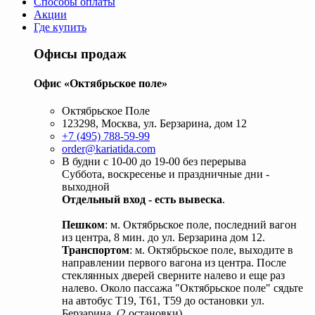
Способы оплаты
Акции
Где купить
Офисы продаж
Офис «Октябрьское поле»
Октябрьское Поле
123298, Москва, ул. Берзарина, дом 12
+7 (495) 788-59-99
order@kariatida.com
В будни с 10-00 до 19-00 без перерыва
Суббота, воскресенье и праздничные дни -
выходной
Отдельный вход - есть вывеска
.
Пешком
: м. Октябрьское поле, последний вагон
из центра, 8 мин. до ул. Берзарина дом 12.
Транспортом
: м. Октябрьское поле, выходите в
направлении первого вагона из центра. После
стеклянных дверей сверните налево и еще раз
налево. Около пассажа "Октябрьское поле" сядьте
на автобус Т19, Т61, Т59 до остановки ул.
Берзарина. (2 остановки).