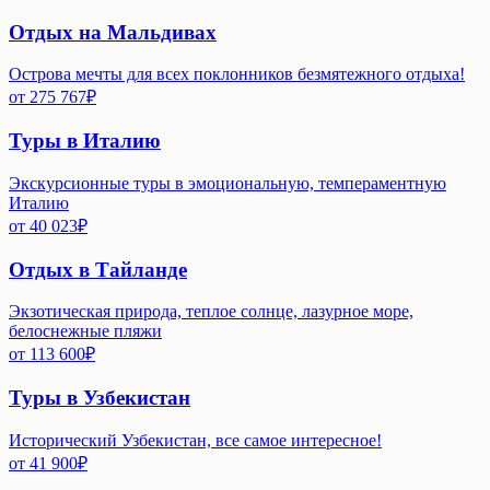
Отдых на Мальдивах
Острова мечты для всех поклонников безмятежного отдыха!
от
275 767
₽
Туры в Италию
Экскурсионные туры в эмоциональную, темпераментную
Италию
от
40 023
₽
Отдых в Тайланде
Экзотическая природа, теплое солнце, лазурное море,
белоснежные пляжи
от
113 600
₽
Туры в Узбекистан
Исторический Узбекистан, все самое интересное!
от
41 900
₽