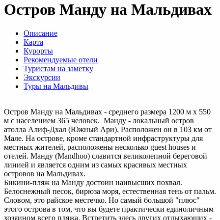
Остров Манду на Мальдивах
Описание
Карта
Курорты
Рекомендуемые отели
Туристам на заметку
Экскурсии
Туры на Мальдивы
Остров Манду на Мальдивах - среднего размера 1200 м х 550
м с населением 365 человек. Манду - локальный остров
атолла Алиф-Дхал (Южный Ари). Расположен он в 103 км от
Мале. На острове, кроме стандартной инфраструктуры для
местных жителей, расположены несколько guest houses и
отелей. Манду (Mandhoo) славится великолепной береговой
линией и является одним из самых красивых местных
островов на Мальдивах.
Бикини-пляж на Манду достоин наивысших похвал.
Белоснежный песок, бирюза моря, естественная тень от пальм.
Словом, это райское местечко. Но самый большой "плюс"
этого острова в том, что вы будете практически единоличным
хозяином всего пляжа. Встретить здесь других отдыхающих -