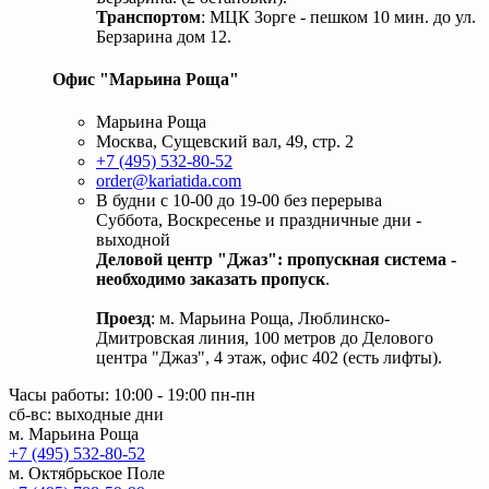
Транспортом
: МЦК Зорге - пешком 10 мин. до ул.
Берзарина дом 12.
Офис "Марьина Роща"
Марьина Роща
Москва, Сущевский вал, 49, стр. 2
+7 (495) 532-80-52
order@kariatida.com
В будни с 10-00 до 19-00 без перерыва
Суббота, Воскресенье и праздничные дни -
выходной
Деловой центр "Джаз": пропускная система -
необходимо заказать пропуск
.
Проезд
: м. Марьина Роща, Люблинско-
Дмитровская линия, 100 метров до Делового
центра "Джаз", 4 этаж, офис 402 (есть лифты).
Часы работы: 10:00 - 19:00 пн-пн
сб-вс: выходные дни
м. Марьина Роща
+7 (495) 532-80-52
м. Октябрьское Поле