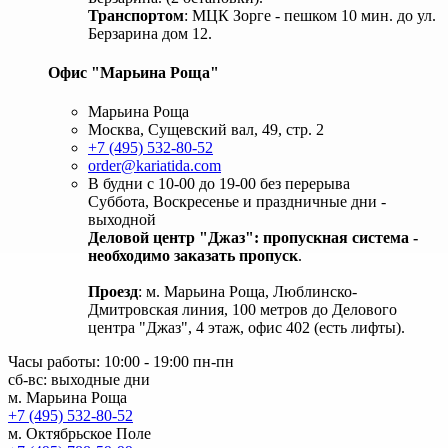
Транспортом
: МЦК Зорге - пешком 10 мин. до ул.
Берзарина дом 12.
Офис "Марьина Роща"
Марьина Роща
Москва, Сущевский вал, 49, стр. 2
+7 (495) 532-80-52
order@kariatida.com
В будни с 10-00 до 19-00 без перерыва
Суббота, Воскресенье и праздничные дни -
выходной
Деловой центр "Джаз": пропускная система -
необходимо заказать пропуск
.
Проезд
: м. Марьина Роща, Люблинско-
Дмитровская линия, 100 метров до Делового
центра "Джаз", 4 этаж, офис 402 (есть лифты).
Часы работы: 10:00 - 19:00 пн-пн
сб-вс: выходные дни
м. Марьина Роща
+7 (495) 532-80-52
м. Октябрьское Поле