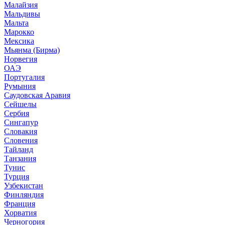
Малайзия
Мальдивы
Мальта
Марокко
Мексика
Мьянма (Бирма)
Норвегия
ОАЭ
Португалия
Румыния
Саудовская Аравия
Сейшелы
Сербия
Сингапур
Словакия
Словения
Тайланд
Танзания
Тунис
Турция
Узбекистан
Финляндия
Франция
Хорватия
Черногория