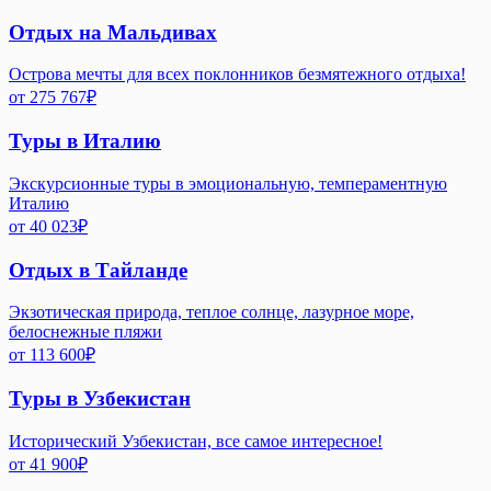
Отдых на Мальдивах
Острова мечты для всех поклонников безмятежного отдыха!
от
275 767
₽
Туры в Италию
Экскурсионные туры в эмоциональную, темпераментную
Италию
от
40 023
₽
Отдых в Тайланде
Экзотическая природа, теплое солнце, лазурное море,
белоснежные пляжи
от
113 600
₽
Туры в Узбекистан
Исторический Узбекистан, все самое интересное!
от
41 900
₽