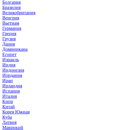
Болгария
Бразилия
Великобритания
Венгрия
Вьетнам
Германия
Греция
Грузия
Дания
Доминикана
Египет
Израиль
Индия
Индонезия
Иордания
Иран
Ирландия
Испания
Италия
Кипр
Китай
Корея Южная
Куба
Латвия
Маврикий