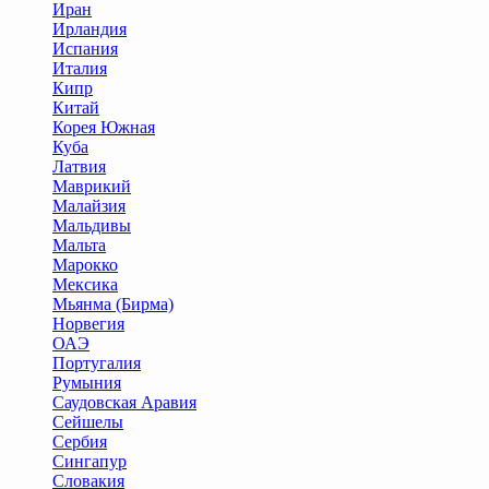
Иран
Ирландия
Испания
Италия
Кипр
Китай
Корея Южная
Куба
Латвия
Маврикий
Малайзия
Мальдивы
Мальта
Марокко
Мексика
Мьянма (Бирма)
Норвегия
ОАЭ
Португалия
Румыния
Саудовская Аравия
Сейшелы
Сербия
Сингапур
Словакия