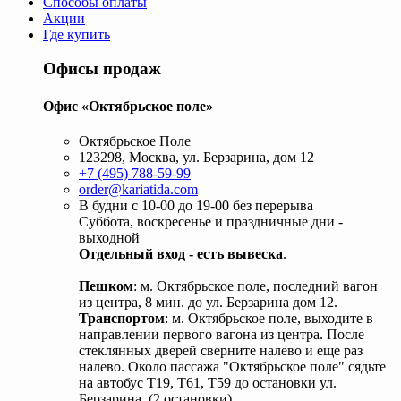
Способы оплаты
Акции
Где купить
Офисы продаж
Офис «Октябрьское поле»
Октябрьское Поле
123298, Москва, ул. Берзарина, дом 12
+7 (495) 788-59-99
order@kariatida.com
В будни с 10-00 до 19-00 без перерыва
Суббота, воскресенье и праздничные дни -
выходной
Отдельный вход - есть вывеска
.
Пешком
: м. Октябрьское поле, последний вагон
из центра, 8 мин. до ул. Берзарина дом 12.
Транспортом
: м. Октябрьское поле, выходите в
направлении первого вагона из центра. После
стеклянных дверей сверните налево и еще раз
налево. Около пассажа "Октябрьское поле" сядьте
на автобус Т19, Т61, Т59 до остановки ул.
Берзарина. (2 остановки).