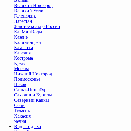
Валдай
Великий Новгород
Великий Устюг
Геленджик
Дагестан
Золотое кольцо России
КавМинВоды
Казань
Калининград
Камчатка
Карелия
Кострома
Крым
Москва
Нижний Новгород
Подмосковье
Псков
Санкт-Петербург
Сахалин и Курилы
Северный Кавказ
Сочи
Тюмень
Хакасия
Чечня
Виды отдыха