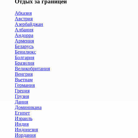
Отдых за границей
Абхазия
Австрия
Азербайджан
Албания
Андорра
Армения
Беларусь
Бенилюкс
Болгария
Бразилия
Великобритания
Венгрия
Вьетнам
Германия
Греция
Грузия
Дания
Доминикана
Египет
Израиль
Индия
Индонезия
Иордания