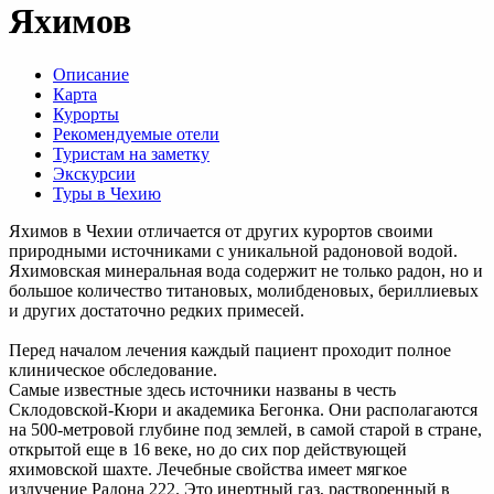
Яхимов
Описание
Карта
Курорты
Рекомендуемые отели
Туристам на заметку
Экскурсии
Туры в Чехию
Яхимов в Чехии отличается от других курортов своими
природными источниками с уникальной радоновой водой.
Яхимовская минеральная вода содержит не только радон, но и
большое количество титановых, молибденовых, бериллиевых
и других достаточно редких примесей.
Перед началом лечения каждый пациент проходит полное
клиническое обследование.
Самые известные здесь источники названы в честь
Склодовской-Кюри и академика Бегонка. Они располагаются
на 500-метровой глубине под землей, в самой старой в стране,
открытой еще в 16 веке, но до сих пор действующей
яхимовской шахте. Лечебные свойства имеет мягкое
излучение Радона 222. Это инертный газ, растворенный в