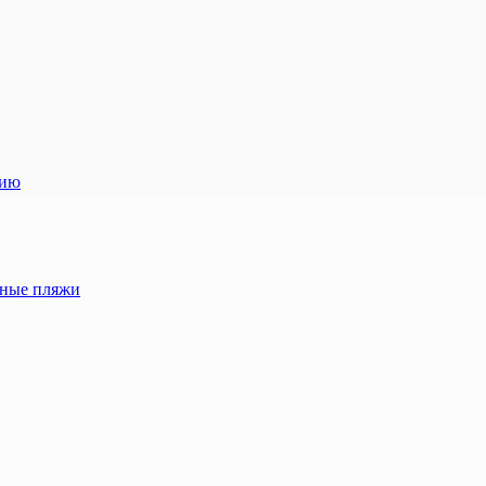
лию
жные пляжи