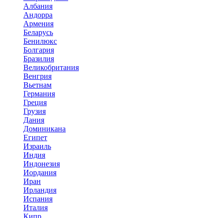
Албания
Андорра
Армения
Беларусь
Бенилюкс
Болгария
Бразилия
Великобритания
Венгрия
Вьетнам
Германия
Греция
Грузия
Дания
Доминикана
Египет
Израиль
Индия
Индонезия
Иордания
Иран
Ирландия
Испания
Италия
Кипр