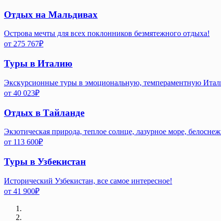
Отдых на Мальдивах
Острова мечты для всех поклонников безмятежного отдыха!
от
275 767
₽
Туры в Италию
Экскурсионные туры в эмоциональную, темпераментную Ита
от
40 023
₽
Отдых в Тайланде
Экзотическая природа, теплое солнце, лазурное море, белосне
от
113 600
₽
Туры в Узбекистан
Исторический Узбекистан, все самое интересное!
от
41 900
₽