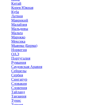
Китай
Корея Южная
Куба
Латвия
Маврикий
Малайзия
Мальдивы
Мальта
Марокко
Мексика
Мьянма (Бирма)
Норвегия
ОАЭ
Португалия
Румыния
Саудовская Аравия
Сейшелы
Сербия
Сингапур
Словакия
Словения
Тайланд
Танзания
Тунис
Турция