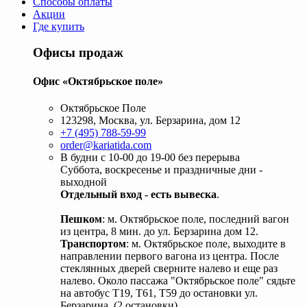
Способы оплаты
Акции
Где купить
Офисы продаж
Офис «Октябрьское поле»
Октябрьское Поле
123298, Москва, ул. Берзарина, дом 12
+7 (495) 788-59-99
order@kariatida.com
В будни с 10-00 до 19-00 без перерыва
Суббота, воскресенье и праздничные дни -
выходной
Отдельный вход - есть вывеска
.
Пешком
: м. Октябрьское поле, последний вагон
из центра, 8 мин. до ул. Берзарина дом 12.
Транспортом
: м. Октябрьское поле, выходите в
направлении первого вагона из центра. После
стеклянных дверей сверните налево и еще раз
налево. Около пассажа "Октябрьское поле" сядьте
на автобус Т19, Т61, Т59 до остановки ул.
Берзарина. (2 остановки).