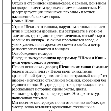
Отдых в старинном караван-сарае, с арками, фонтаном
во дворе, шелестом деревьев с чаем и сладостями. На
десерт дегустация шекинской пахлавы - плотной,
насыщенной, как сам город.
Ночь в Шеки.
Утро в Шеки - это тишина, нарушаемая только пением
птиц и шелестом деревьев. Вы завтракаете в уютном
зале отеля, где подают горячие лепешки, мягкий сыр и
варенье из инжира. За окном просыпается город: с
узких улочек тянет ароматом свежего хлеба, а ветер
разносит запах шалфея и миндаля.
Освобождение номеров.
Выезд на
экскурсионную программу "Шеки и Киш -
путь через стекло времени"
.
Первая остановка -
дворец Шекинских ханов
(входные
билеты за доп. плату). Перед вами уникальный
красивейший фасад, похожий на "витражный ковер" из
шебеке - искусство стеклянной мозаики, собранной без
единого гвоздя. Внутри дворца залы, где каждая стена
рассказывает историю: сцены охоты, цветы,
миниатюры, фразы на персидском. Это архитектура,
написанная стихами.
Мы посетим мастерскую по изготовлению шебеке, где
мастер ловко вставляет крошечные стеклышки в