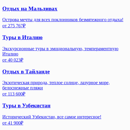
Отдых на Мальдивах
Острова мечты для всех поклонников безмятежного отдыха!
от
275 767
₽
Туры в Италию
Экскурсионные туры в эмоциональную, темпераментную
Италию
от
40 023
₽
Отдых в Тайланде
Экзотическая природа, теплое солнце, лазурное море,
белоснежные пляжи
от
113 600
₽
Туры в Узбекистан
Исторический Узбекистан, все самое интересное!
от
41 900
₽