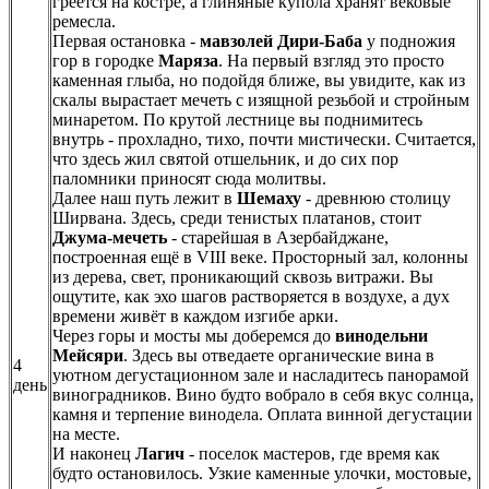
греется на костре, а глиняные купола хранят вековые
ремесла.
Первая остановка -
мавзолей Дири-Баба
у подножия
гор в городке
Маряза
. На первый взгляд это просто
каменная глыба, но подойдя ближе, вы увидите, как из
скалы вырастает мечеть с изящной резьбой и стройным
минаретом. По крутой лестнице вы поднимитесь
внутрь - прохладно, тихо, почти мистически. Считается,
что здесь жил святой отшельник, и до сих пор
паломники приносят сюда молитвы.
Далее наш путь лежит в
Шемаху
- древнюю столицу
Ширвана. Здесь, среди тенистых платанов, стоит
Джума-мечеть
- старейшая в Азербайджане,
построенная ещё в VIII веке. Просторный зал, колонны
из дерева, свет, проникающий сквозь витражи. Вы
ощутите, как эхо шагов растворяется в воздухе, а дух
времени живёт в каждом изгибе арки.
Через горы и мосты мы доберемся до
винодельни
Мейсяри
. Здесь вы отведаете органические вина в
4
уютном дегустационном зале и насладитесь панорамой
день
виноградников. Вино будто вобрало в себя вкус солнца,
камня и терпение винодела. Оплата винной дегустации
на месте.
И наконец
Лагич
- поселок мастеров, где время как
будто остановилось. Узкие каменные улочки, мостовые,