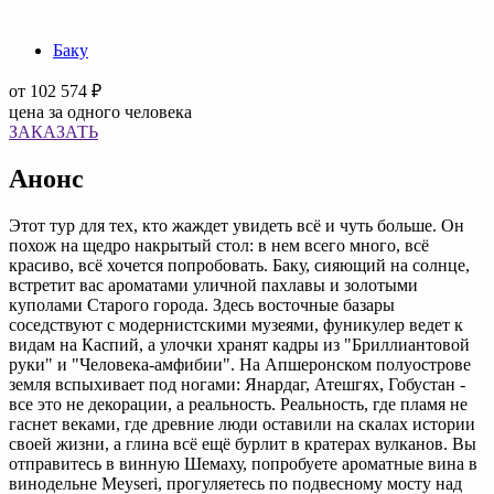
Баку
от
102 574 ₽
цена за одного человека
ЗАКАЗАТЬ
Анонс
Этот тур для тех, кто жаждет увидеть всё и чуть больше. Он
похож на щедро накрытый стол: в нем всего много, всё
красиво, всё хочется попробовать. Баку, сияющий на солнце,
встретит вас ароматами уличной пахлавы и золотыми
куполами Старого города. Здесь восточные базары
соседствуют с модернистскими музеями, фуникулер ведет к
видам на Каспий, а улочки хранят кадры из "Бриллиантовой
руки" и "Человека-амфибии". На Апшеронском полуострове
земля вспыхивает под ногами: Янардаг, Атешгях, Гобустан -
все это не декорации, а реальность. Реальность, где пламя не
гаснет веками, где древние люди оставили на скалах истории
своей жизни, а глина всё ещё бурлит в кратерах вулканов. Вы
отправитесь в винную Шемаху, попробуете ароматные вина в
винодельне Meyseri, прогуляетесь по подвесному мосту над