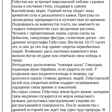
Гобустан вас встречает марсианский пейзаж: суровые
скалы и песчаная степь, уходящая к самому
Каспийскому морю. Горячий ветер обдает лицо
ароматом соли и раскаленного камня. Прогулка по
заповеднику превращается в путешествие во времени.
Поднявшись на каменистое плато, вы замечаете на
гладких поверхностях скал загадочные рисунки.
Человек с примитивным луком, сцены охоты на
буйволов, танцующие фигуры, солнечные диски - это
древние петроглифы Гобустана. Им более 10-15 тысяч
лет, и они до сих пор хранят секреты первобытных
людей. Возможно здесь охотники каменного века
молили богов об удаче или отмечали свои победы в
танце.
Неподалеку расположена "поющая скала" Гавалдаш,
издающая звуки барабана, если ударить по ней. У
подножия скал виднеются входы в пещеры, где
археологи нашли стоянки древних людей. Гобустанский
музей под открытым небом подарит незабываемое
ощущение связи времен и поколений.
На серых сопках Гобустана земля будто живая: холодная
грязь медленно пузырится из жерла невысокого
вулкана, расползаясь причудливыми узорами по
растрескавшейся поверхности. После знакомства с
древней историей вас ждет еще одно чудо природы. В