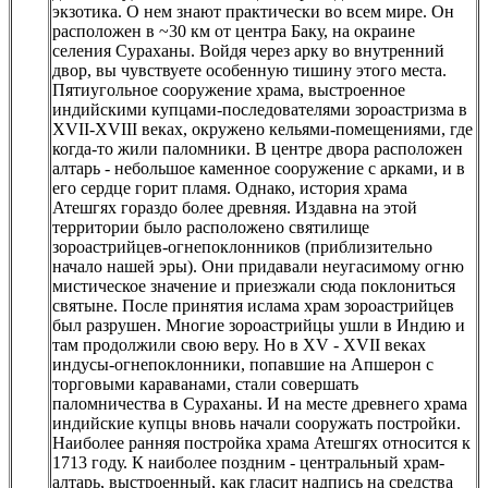
экзотика. О нем знают практически во всем мире. Он
расположен в ~30 км от центра Баку, на окраине
селения Сураханы. Войдя через арку во внутренний
двор, вы чувствуете особенную тишину этого места.
Пятиугольное сооружение храма, выстроенное
индийскими купцами-последователями зороастризма в
XVII-XVIII веках, окружено кельями-помещениями, где
когда-то жили паломники. В центре двора расположен
алтарь - небольшое каменное сооружение с арками, и в
его сердце горит пламя. Однако, история храма
Атешгях гораздо более древняя. Издавна на этой
территории было расположено святилище
зороастрийцев-огнепоклонников (приблизительно
начало нашей эры). Они придавали неугасимому огню
мистическое значение и приезжали сюда поклониться
святыне. После принятия ислама храм зороастрийцев
был разрушен. Многие зороастрийцы ушли в Индию и
там продолжили свою веру. Но в XV - XVII веках
индусы-огнепоклонники, попавшие на Апшерон с
торговыми караванами, стали совершать
паломничества в Сураханы. И на месте древнего храма
индийские купцы вновь начали сооружать постройки.
Наиболее ранняя постройка храма Атешгях относится к
1713 году. К наиболее поздним - центральный храм-
алтарь, выстроенный, как гласит надпись на средства