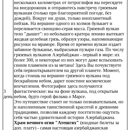
нескольких километрах от петроглифов вы пересядете
на внедорожник и отправитесь навстречу грязевым
вулканам (только при благоприятной погоде, без
дождей). Вокруг ни души, только инопланетный
пейзаж. На вершине одного из холмов булькает и
переливается свинцово-серая масса. Грязевой вулкан
тихо "дышит": из небольшого кратера лениво вытекает
жидкая целебная грязь, образуя узоры, напоминающие
рисунки на мраморе. Время от времени вулкан издает
забавное бульканье, выбрасывая пузыри газа. По числу
грязевых вулканов Азербайджан - первый в мире: их
более 300, и некоторые из них могут даже вспыхивать
синим пламенем из-за метана! Здесь Вы почувствуете
себя первооткрывателем на другой планете. Момент,
когда стоишь на вершине грязевого вулкана под
бескрайним небом, дарит поистине космические
впечатления. Фотографии здесь получаются
3
фантастические: вы на фоне вулкана, под открытым
день
небом, будто герой фильма о Марсе.
Это путешествие станет не только познавательным, но
и наполненным таинственной красотой и древними
традициями, позволяя каждому посетителю ощутить
себя частью удивительной истории Азербайджана.
Храм вечного огня "Атешгях"
(входные билеты за
доп. плату) - самая настоящая азербайджанская