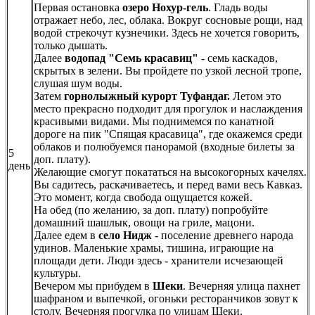
Первая остановка
озеро Нохур-гель
. Гладь воды
отражает небо, лес, облака. Вокруг сосновые рощи, над
водой стрекочут кузнечики. Здесь не хочется говорить,
только дышать.
Далее
водопад "Семь красавиц"
- семь каскадов,
скрытых в зелени. Вы пройдете по узкой лесной тропе,
слушая шум воды.
Затем
горнолыжный курорт Туфандаг.
Летом это
место прекрасно подходит для прогулок и наслаждения
красивыми видами. Мы поднимемся по канатной
дороге на пик "Спящая красавица", где окажемся среди
облаков и полюбуемся панорамой (входные билеты за
5
доп. плату).
день
Желающие смогут покататься на высокогорных качелях.
Вы садитесь, раскачиваетесь, и перед вами весь Кавказ.
Это момент, когда свобода ощущается кожей.
На обед (по желанию, за доп. плату) попробуйте
домашний шашлык, овощи на гриле, мацони.
Далее едем в
село Нидж
- поселение древнего народа
удинов. Маленькие храмы, тишина, играющие на
площади дети. Люди здесь - хранители исчезающей
культуры.
Вечером мы прибудем в
Шеки
. Вечерняя улица пахнет
шафраном и выпечкой, огоньки ресторанчиков зовут к
столу. Вечерняя прогулка по улицам Шеки.