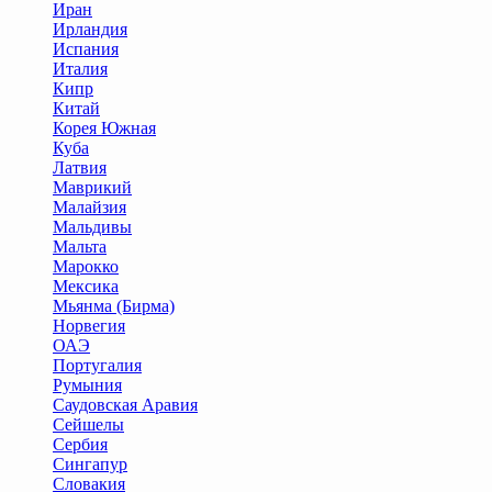
Иран
Ирландия
Испания
Италия
Кипр
Китай
Корея Южная
Куба
Латвия
Маврикий
Малайзия
Мальдивы
Мальта
Марокко
Мексика
Мьянма (Бирма)
Норвегия
ОАЭ
Португалия
Румыния
Саудовская Аравия
Сейшелы
Сербия
Сингапур
Словакия