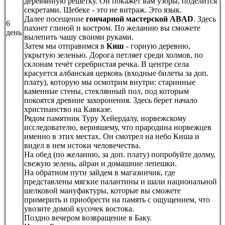
деревянную решетку. Он покажет вам узоры, поделится
секретами. Шебеке - это не витраж. Это язык.
Далее посещение
гончарной мастерской ABAD
. Здесь
6
пахнет глиной и костром. По желанию вы сможете
день
вылепить чашу своими руками.
Затем мы отправимся в
Киш
- горную деревню,
укрытую зеленью. Дорога петляет среди холмов, по
склонам течёт серебристая речка. В центре села
красуется албанская церковь (входные билеты за доп.
плату), которую мы осмотрим внутри: старинные
каменные стены, стеклянный пол, под которым
покоятся древние захоронения. Здесь берет начало
христианство на Кавказе.
Рядом памятник Туру Хейердалу, норвежскому
исследователю, верившему, что прародина норвежцев
именно в этих местах. Он смотрел на небо Киша и
видел в нем истоки человечества.
На обед (по желанию, за доп. плату) попробуйте долму,
свежую зелень, айран и домашние лепешки.
На обратном пути зайдем в магазинчик, где
представлены мягкие палантины и шали национальной
шелковой мануфактуры, которые вы сможете
примерить и приобрести на память с ощущением, что
увозите домой кусочек востока.
Поздно вечером возвращение в Баку.