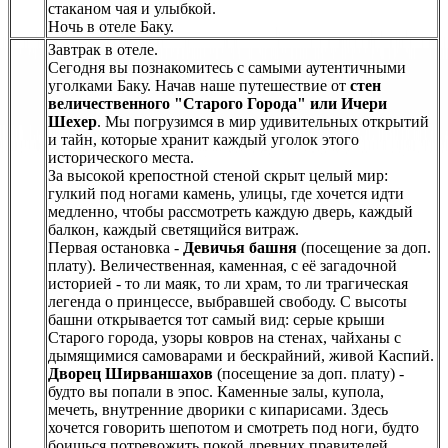
стаканом чая и улыбкой.
Ночь в отеле Баку.
Завтрак в отеле.
Сегодня вы познакомитесь с самыми аутентичными
уголками Баку. Начав наше путешествие от
стен
величественного "Старого Города" или Ичери
Шехер
. Мы погрузимся в мир удивительных открытий
и тайн, которые хранит каждый уголок этого
исторического места.
За высокой крепостной стеной скрыт целый мир:
гулкий под ногами камень, улицы, где хочется идти
медленно, чтобы рассмотреть каждую дверь, каждый
балкон, каждый светящийся витраж.
Первая остановка -
Девичья башня
(посещение за доп.
плату). Величественная, каменная, с её загадочной
историей - то ли маяк, то ли храм, то ли трагическая
легенда о принцессе, выбравшей свободу. С высоты
башни открывается тот самый вид: серые крыши
Старого города, узоры ковров на стенах, чайханы с
дымящимися самоварами и бескрайний, живой Каспий.
Дворец Ширваншахов
(посещение за доп. плату) -
будто вы попали в эпос. Каменные залы, купола,
мечеть, внутренние дворики с кипарисами. Здесь
хочется говорить шепотом и смотреть под ноги, будто
боишься потревожить покой древних правителей.