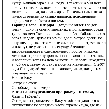
купца Канчанагара в 1810 году. В течении XVIII века
вокруг святилища, пристраиваясь друг к другу, выросли
молельни, кельи, караван-сарай. На кельях памятника
имеются резные по камню надписи, исполненные
шрифтами индийского письма.
Горящая гора "Янардаг"
(входные билеты за доп.
плату) - одно из самых известных и популярных среди
туристов мест "вечного пламени" в Азербайджане - это
гора Янардаг. Прямо из земли, вдоль метров десять по
ширине, вырываются живые языки огня - потрескивают
и пляшут, не угасая ни на секунду. Зрелище
завораживающее и одновременно простое: никакой
мистики - просто природный газ выходит из песчаника
и воспламеняется на поверхности. "Янардаг" находится
в ~25 км к северу от Баку в поселке Мехеммеди. С 2007
года Янардаг, объявленный заповедником, находится
под защитой государства.
Ночь в Баку.
Завтрак в отеле.
Освобождение номеров.
Выезд на
экскурсионную программу "Шемаха,
Лагич, Габала"
.
Сегодня вы прощаетесь с Баку, чтобы отправиться в
путешествие по западной части страны - туда, где чай