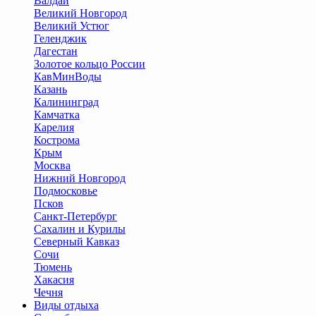
Валдай
Великий Новгород
Великий Устюг
Геленджик
Дагестан
Золотое кольцо России
КавМинВоды
Казань
Калининград
Камчатка
Карелия
Кострома
Крым
Москва
Нижний Новгород
Подмосковье
Псков
Санкт-Петербург
Сахалин и Курилы
Северный Кавказ
Сочи
Тюмень
Хакасия
Чечня
Виды отдыха