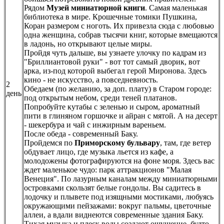
Рядом
Музей миниатюрной книги
. Самая маленькая
библиотека в мире. Крошечные томики Пушкина,
Коран размером с ноготь. Их привезла сюда с любовью
одна женщина, собрав тысячи книг, которые вмещаются
в ладонь, но открывают целые миры.
Пройдя чуть дальше, вы узнаете улочку по кадрам из
"Бриллиантовой руки" - вот тот самый дворик, вот
арка, из-под которой выбегал герой Миронова. Здесь
кино - не искусство, а повседневность.
2
Обедаем (по желанию, за доп. плату) в Старом городе:
день
под открытым небом, среди теней платанов.
Попробуйте кутабы с зеленью и сыром, ароматный
пити в глиняном горшочке и айран с мятой. А на десерт
- шекербура и чай с инжирным вареньем.
После обеда - современный Баку.
Пройдемся по
Приморскому бульвару
, там, где ветер
обдувает лицо, где музыка льется из кафе, а
молодожены фотографируются на фоне моря. Здесь вас
ждет маленькое чудо: парк аттракционов "Малая
Венеция". По лазурным каналам между миниатюрными
островками скользят белые гондолы. Вы садитесь в
лодочку и плывете под изящными мостиками, любуясь
окружающими пейзажами: вокруг пальмы, цветочные
аллеи, а вдали виднеются современные здания Баку.
Тихая музыка и плеск воды создают ощущение, будто