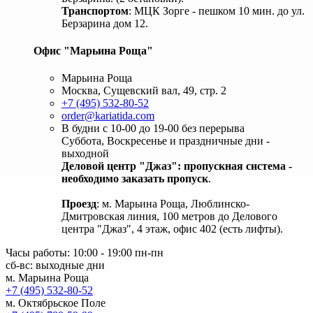
Транспортом
: МЦК Зорге - пешком 10 мин. до ул.
Берзарина дом 12.
Офис "Марьина Роща"
Марьина Роща
Москва, Сущевский вал, 49, стр. 2
+7 (495) 532-80-52
order@kariatida.com
В будни с 10-00 до 19-00 без перерыва
Суббота, Воскресенье и праздничные дни -
выходной
Деловой центр "Джаз": пропускная система -
необходимо заказать пропуск
.
Проезд
: м. Марьина Роща, Люблинско-
Дмитровская линия, 100 метров до Делового
центра "Джаз", 4 этаж, офис 402 (есть лифты).
Часы работы: 10:00 - 19:00 пн-пн
сб-вс: выходные дни
м. Марьина Роща
+7 (495) 532-80-52
м. Октябрьское Поле