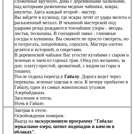
сложенные вручную, дома с деревянными балконами,
над которыми развешены медные чайники, ковры,
амулеты. Здесь каждый второй - мастер.
Вы зайдете в кузницу, где искры летят от удара молота о
раскаленный металл. В чеканной мастерской под
ударами резца рождаются тончайшие узоры - звезды,
листья, тюльпаны. В гончарной лавке - глиняные
сосуды и кувшины. Вы сможете не просто смотреть, но
и потрогать, попробовать, спросить. Мастера охотно
делятся и историей, и секретами.
В деревенской чайхане Вас угостят кутабами с сыром и
зеленью и чаем из горных трав. Обед (по желанию, за
доп. плату) простой, ароматный, с видом на горы и
тишину.
После отдыха переезд в
Габалу
. Дорога ведет через
перевалы, зеленые ущелья и леса. К вечеру прибытие в
Габалу, один из самых живописных уголков
Азербайджана.
Заселение в отель.
Ночь в Габале.
Завтрак в отеле.
Освобождение номеров.
Выезд на
экскурсионную программу "Габала:
зеркальное озеро, шепот водопадов и качели в
облаках"
.