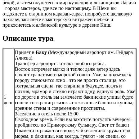
рекой, а затем окунетесь в мир кузнецов и чеканщиков Лагича
- города мастеров, где все по-настоящему. В Шеки вы
отдохнете в старинном караван-сарае, попробуете шелковую
пахлаву, заглянете в мастерскую витражей шебеке и
прикоснетесь к албанской культуре в деревне Киш.
Описание тура
Прилет в
Баку
(Международный аэропорт им. Гейдара
Алиева).
Трансфер аэропорт - отель с любого рейса.
Восток встречает мягко и тепло: даже ветер здесь
пахнет гранатами и морской солью. Уже на подъезде к
городу становится ясно - это не просто столица, это
театральная сцена, где старина и будущее, нефть и
поэзия, мрамор и стекло играют одну, единую роль. Уже
1
по дороге в отель вы замечаете: бакинские улицы будто
день
сошли со страниц сказок - стеклянные башни и купола,
древние стены и современные проспекты.
Заселение в отель после 15:00.
Свободное время. Если вы захотите погулять вечером -
пройдитесь по Приморскому бульвару. Свет от башен
Пламени отражается в воде, чайки лениво кружат над
морем, и бакинцы, как всегда, гуляют - не спеша, со