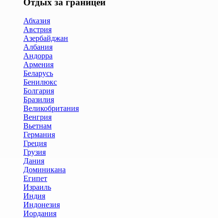
Отдых за границей
Абхазия
Австрия
Азербайджан
Албания
Андорра
Армения
Беларусь
Бенилюкс
Болгария
Бразилия
Великобритания
Венгрия
Вьетнам
Германия
Греция
Грузия
Дания
Доминикана
Египет
Израиль
Индия
Индонезия
Иордания