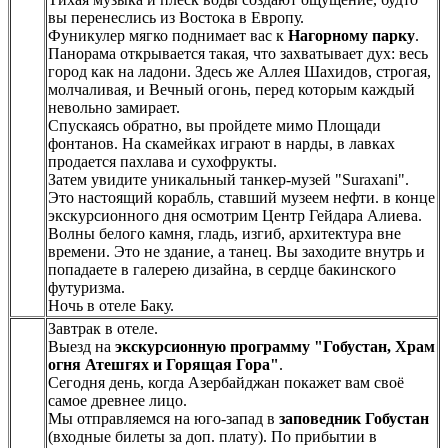
вы перенеслись из Востока в Европу.
Фуникулер мягко поднимает вас к
Нагорному парку
.
Панорама открывается такая, что захватывает дух: весь
город как на ладони. Здесь же Аллея Шахидов, строгая,
молчаливая, и Вечный огонь, перед которым каждый
невольно замирает.
Спускаясь обратно, вы пройдете мимо Площади
фонтанов. На скамейках играют в нарды, в лавках
продается пахлава и сухофрукты.
Затем увидите уникальный танкер-музей "Suraxani".
Это настоящий корабль, ставший музеем нефти. в конце
экскурсионного дня осмотрим Центр Гейдара Алиева.
Волны белого камня, гладь, изгиб, архитектура вне
времени. Это не здание, а танец. Вы заходите внутрь и
попадаете в галерею дизайна, в сердце бакинского
футуризма.
Ночь в отеле Баку.
Завтрак в отеле.
Выезд на
экскурсионную программу "Гобустан, Храм
огня Атешгях и Горящая Гора"
.
Сегодня день, когда Азербайджан покажет вам своё
самое древнее лицо.
Мы отправляемся на юго-запад в
заповедник Гобустан
(входные билеты за доп. плату). По прибытии в