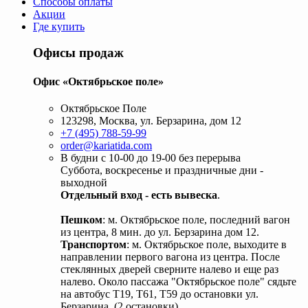
Способы оплаты
Акции
Где купить
Офисы продаж
Офис «Октябрьское поле»
Октябрьское Поле
123298, Москва, ул. Берзарина, дом 12
+7 (495) 788-59-99
order@kariatida.com
В будни с 10-00 до 19-00 без перерыва
Суббота, воскресенье и праздничные дни -
выходной
Отдельный вход - есть вывеска
.
Пешком
: м. Октябрьское поле, последний вагон
из центра, 8 мин. до ул. Берзарина дом 12.
Транспортом
: м. Октябрьское поле, выходите в
направлении первого вагона из центра. После
стеклянных дверей сверните налево и еще раз
налево. Около пассажа "Октябрьское поле" сядьте
на автобус Т19, Т61, Т59 до остановки ул.
Берзарина. (2 остановки).