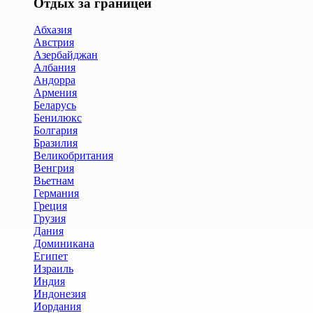
Отдых за границей
Абхазия
Австрия
Азербайджан
Албания
Андорра
Армения
Беларусь
Бенилюкс
Болгария
Бразилия
Великобритания
Венгрия
Вьетнам
Германия
Греция
Грузия
Дания
Доминикана
Египет
Израиль
Индия
Индонезия
Иордания