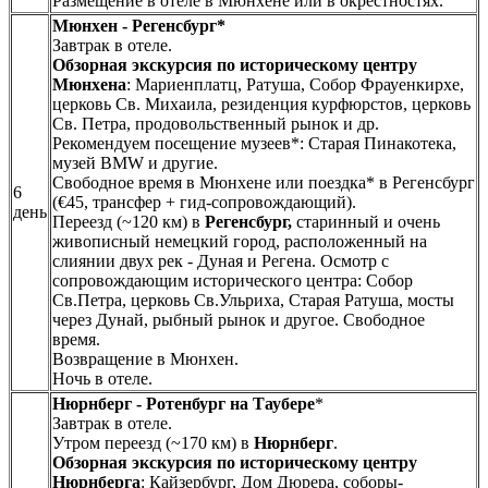
Размещение в отеле в Мюнхене или в окрестностях.
Мюнхен - Регенсбург*
Завтрак в отеле.
Обзорная экскурсия по историческому центру
Мюнхена
: Мариенплатц, Ратуша, Собор Фрауенкирхе,
церковь Св. Михаила, резиденция курфюрстов, церковь
Св. Петра, продовольственный рынок и др.
Рекомендуем посещение музеев*: Старая Пинакотека,
музей BMW и другие.
Свободное время в Мюнхене или поездка* в Регенсбург
6
(€45, трансфер + гид-сопровождающий).
день
Переезд (~120 км) в
Регенсбург,
старинный и очень
живописный немецкий город, расположенный на
слиянии двух рек - Дуная и Регена. Осмотр с
сопровождающим исторического центра: Собор
Св.Петра, церковь Св.Ульриха, Старая Ратуша, мосты
через Дунай, рыбный рынок и другое. Свободное
время.
Возвращение в Мюнхен.
Ночь в отеле.
Нюрнберг - Ротенбург на Таубере
*
Завтрак в отеле.
Утром переезд (~170 км) в
Нюрнберг
.
Обзорная экскурсия по историческому центру
Нюрнберга
: Кайзербург, Дом Дюрера, соборы-