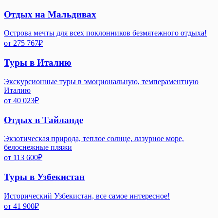
Отдых на Мальдивах
Острова мечты для всех поклонников безмятежного отдыха!
от
275 767
₽
Туры в Италию
Экскурсионные туры в эмоциональную, темпераментную
Италию
от
40 023
₽
Отдых в Тайланде
Экзотическая природа, теплое солнце, лазурное море,
белоснежные пляжи
от
113 600
₽
Туры в Узбекистан
Исторический Узбекистан, все самое интересное!
от
41 900
₽