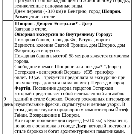
Прогулка с сопровождающим по живописному городку,
великолепные панорамные виды.
Днем переезд (~310 км) в Венгрию, город
Шопрон
.
Размещение в отеле.
Шопрон - Дворец Эстерхази* - Дьер
Завтрак в отеле.
Обзорная экскурсия по Внутреннему Городу:
Пожарная башня, площадь Фе, Ратуша, ворота
Верности, колонна Святой Троицы, дом Шторно, дом
Фабрициуса и другое.
Пожарная башня высотой 58 метров является символом
города.
Свободное время в Шопроне или поездка* "Дворец
Эстерхази - венгерский Версаль" (€35, трансфер +
билет, 10 у.е. - требуется предоплата за экскурсию при
покупке тура, доплата на маршруте). Переезд в город
Фертёд
. Посещение дворца герцогов Эстерхази,
который представляет собой великолепный ансамбль
9
зданий в стиле барокко. Осмотр роскошных интерьеров:
день
изумительные фрески, скульптуры и лепные узоры. В
этом дворце служил придворным композитором Йозеф
Гайдн. Возвращение в Шопрон.
Во второй половине дня переезд (~210 км) в Будапешт,
по дороге остановка в городе
Дьер
, который построен в
стиле барокко и богат архитектурными памятниками.