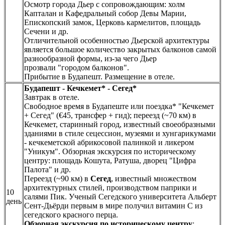
Осмотр города Дьер с сопровождающим: холм
Капталан и Кафедральный собор Девы Марии,
Епископский замок, Церковь кармелитов, площадь
Сечени и др.
Отличительной особенностью Дьерской архитектуры
является большое количество закрытых балконов самой
разнообразной формы, из-за чего Дьер
прозвали "городом балконов".
Прибытие в Будапешт. Размещение в отеле.
Будапешт - Кечкемет* - Сегед*
Завтрак в отеле.
Свободное время в Будапеште или поездка* "Кечкемет
+ Сегед" (€45, трансфер + гид); переезд (~70 км) в
Кечкемет, старинный город, известный своеобразными
зданиями в стиле сецессион, музеями и хунгарикумами
- кечкеметской абрикосовой палинкой и ликером
"Уникум". Обзорная экскурсия по историческому
центру: площадь Кошута, Ратуша, дворец "Цифра
Палота" и др.
Переезд (~90 км) в
Сегед
, известный множеством
архитектурных стилей, производством паприки и
10
салями Пик. Ученый Сегедского университета Альберт
день
Сент-Дьёрди первым в мире получил витамин С из
сегедского красного перца.
Обзорная экскурсия по историческому центру
: