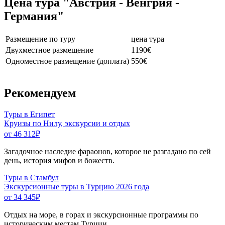
Цена тура "Австрия - Венгрия -
Германия"
Размещение по туру
цена тура
Двухместное размещение
1190
€
Одноместное размещение (доплата)
550
€
Рекомендуем
Туры в Египет
Круизы по Нилу, экскурсии и отдых
от 46 312
₽
Загадочное наследие фараонов, которое не разгадано по сей
день, история мифов и божеств.
Туры в Стамбул
Экскурсионные туры в Турцию 2026 года
от 34 345
₽
Отдых на море, в горах и экскурсионные программы по
историческим местам Турции.