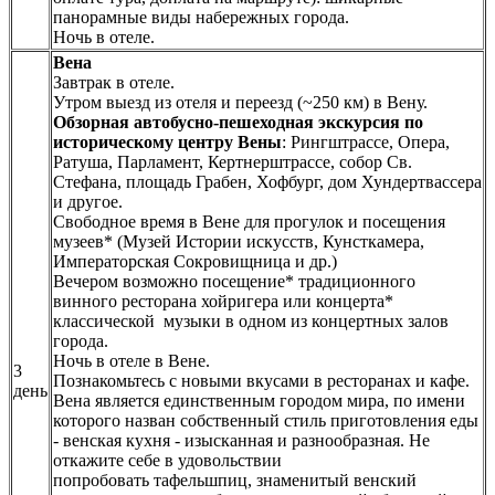
панорамные виды набережных города.
Ночь в отеле.
Вена
Завтрак в отеле.
Утром выезд из отеля и переезд (~250 км) в Вену.
Обзорная автобусно-пешеходная экскурсия по
историческому центру Вены
: Рингштрассе, Опера,
Ратуша, Парламент, Кертнерштрассе, собор Св.
Стефана, площадь Грабен, Хофбург, дом Хундертвассера
и другое.
Свободное время в Вене для прогулок и посещения
музеев* (Музей Истории искусств, Кунсткамера,
Императорская Сокровищница и др.)
Вечером возможно посещение* традиционного
винного ресторана хойригера или концерта*
классической музыки в одном из концертных залов
города.
Ночь в отеле в Вене.
3
Познакомьтесь с новыми вкусами в ресторанах и кафе.
день
Вена является единственным городом мира, по имени
которого назван собственный стиль приготовления еды
- венская кухня - изысканная и разнообразная. Не
откажите себе в удовольствии
попробовать тафельшпиц, знаменитый венский