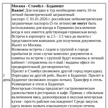
Москва - Стамбул - Будапешт
Важно!
Для поездки в тур необходимо иметь 10-ти
летний биометрический заграничный
паспорт. С 01.01.2026 г. российские небиометрические
заграничные паспорта (5-ти летние)
не могут
быть
использованы для въезда в Германию (исключение
когда в них имеется действующая германская виза).
Встреча в аэропорту за 2.5 - 3.5 часа до вылета с
представителем компании для получения документов.
Вылет из Москвы.
Возможна встреча с гидом и группой в городе
прибытия (в этом случае комплект документов и
памятка по встрече с группой будут вложены в личный
кабинет / отправлены по e-mail / выданы офисе по
предварительной договоренности).
Прилет в Стамбул (возможен другой город пересадки).
1
Пересадка на другой рейc, Вылет в Будапешт. Прилет в
день
Будапешт (возможно поздно ночью). Трансфер в отель.
Размещение в отеле в Будапешт.
Венгерская столица предлагает гастрономические
удовольствия в ресторанах и кафе. Пряная, с обильным
включением мяса, разнообразная и вкусная венгерская
кухня - просто райское наслаждение! Среди закусок
здесь можно назвать изысканную гусиную печень