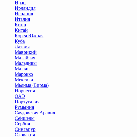
Иран
Ирландия
Испания
Италия
Кипр
Китай
Корея Южная
Куба
Латвия
Маврикий
Малайзия
Мальдивы
Мальта
Марокко
Мексика
Мьянма (Бирма)
Норвегия
ОАЭ
Португалия
Румыния
Саудовская Аравия
Сейшелы
Сербия
Сингапур
Словакия