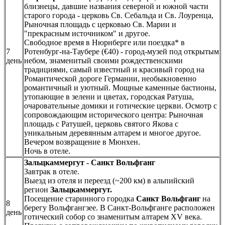
близнецы, давшие названия северной и южной части
старого города - церковь Св. Себальда и Св. Лоуренца,
Рыночная площадь с церковью Св. Марии и
"прекрасным источником" и другое.
Свободное время в Нюрнберге или поездка* в
7
Ротенбург-на-Таубере (€40) - город-музей под открытым
день
небом, знаменитый своими рождественскими
традициями, самый известный и красивый город на
Романтической дороге Германии, необыкновенно
романтичный и уютный. Мощные каменные бастионы,
утопающие в зелени и цветах, городская Ратуша,
очаровательные домики и готические церкви. Осмотр с
сопровождающим исторического центра: Рыночная
площадь с Ратушей, церковь святого Якова с
уникальным деревянным алтарем и многое другое.
Вечером возвращение в Мюнхен.
Ночь в отеле.
Зальцкаммергут - Санкт Вольфганг
Завтрак в отеле.
Выезд из отеля и переезд (~200 км) в альпийский
регион
Зальцкаммергут.
Посещение старинного городка
Санкт Вольфганг
на
8
берегу Вольфгангзее. В Санкт-Вольфганге расположен
день
готический собор со знаменитым алтарем XV века.