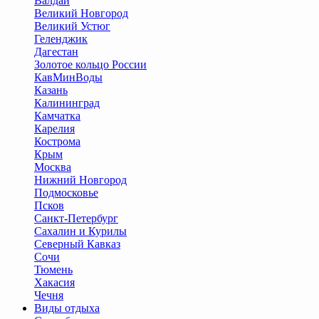
Валдай
Великий Новгород
Великий Устюг
Геленджик
Дагестан
Золотое кольцо России
КавМинВоды
Казань
Калининград
Камчатка
Карелия
Кострома
Крым
Москва
Нижний Новгород
Подмосковье
Псков
Санкт-Петербург
Сахалин и Курилы
Северный Кавказ
Сочи
Тюмень
Хакасия
Чечня
Виды отдыха