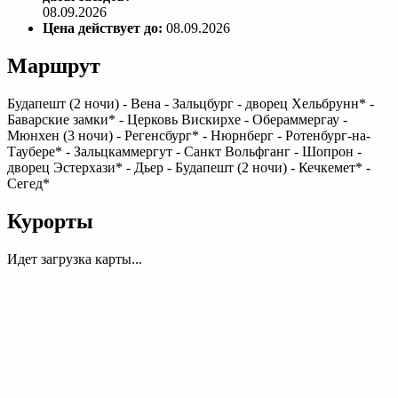
08.09.2026
Цена действует до:
08.09.2026
Маршрут
Будапешт (2 ночи) - Вена - Зальцбург - дворец Хельбрунн* -
Баварские замки* - Церковь Вискирхе - Обераммергау -
Мюнхен (3 ночи) - Регенсбург* - Нюрнберг - Ротенбург-на-
Таубере* - Зальцкаммергут - Санкт Вольфганг - Шопрон -
дворец Эстерхази* - Дьер - Будапешт (2 ночи) - Кечкемет* -
Сегед*
Курорты
Идет загрузка карты...