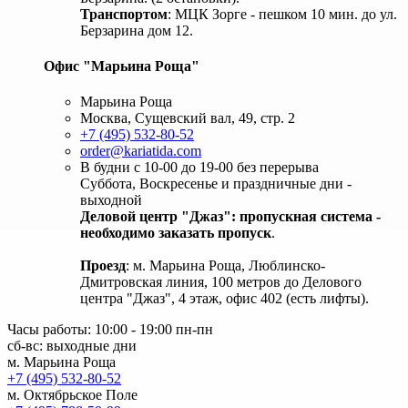
Транспортом
: МЦК Зорге - пешком 10 мин. до ул.
Берзарина дом 12.
Офис "Марьина Роща"
Марьина Роща
Москва, Сущевский вал, 49, стр. 2
+7 (495) 532-80-52
order@kariatida.com
В будни с 10-00 до 19-00 без перерыва
Суббота, Воскресенье и праздничные дни -
выходной
Деловой центр "Джаз": пропускная система -
необходимо заказать пропуск
.
Проезд
: м. Марьина Роща, Люблинско-
Дмитровская линия, 100 метров до Делового
центра "Джаз", 4 этаж, офис 402 (есть лифты).
Часы работы: 10:00 - 19:00 пн-пн
сб-вс: выходные дни
м. Марьина Роща
+7 (495) 532-80-52
м. Октябрьское Поле