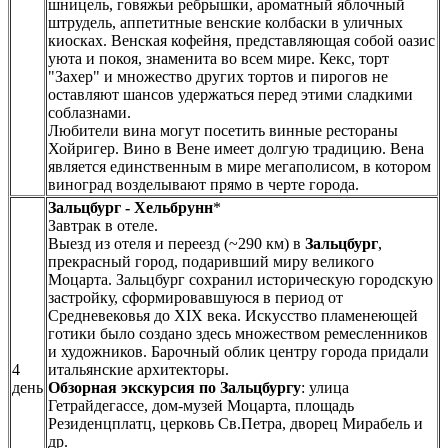
шницель, говяжьи ребрышки, ароматный яблочный
штрудель, аппетитные венские колбаски в уличных
киосках. Венская кофейня, представляющая собой оазис
уюта и покоя, знаменита во всем мире. Кекс, торт
"Захер" и множество других тортов и пирогов не
оставляют шансов удержаться перед этими сладкими
соблазнами.
Любители вина могут посетить винные рестораны
Хойригер. Вино в Вене имеет долгую традицию. Вена
является единственным в мире мегаполисом, в котором
виноград возделывают прямо в черте города.
Зальцбург - Хельбрунн
*
Завтрак в отеле.
Выезд из отеля и переезд (~290 км) в
Зальцбург
,
прекрасный город, подаривший миру великого
Моцарта. Зальцбург сохранил историческую городскую
застройку, сформировавшуюся в период от
Средневековья до XIX века. Искусство пламенеющей
готики было создано здесь множеством ремесленников
и художников. Барочный облик центру города придали
4
итальянские архитекторы.
день
Обзорная экскурсия по Зальцбургу
: улица
Гетрайдегассе, дом-музей Моцарта, площадь
Резиденцплатц, церковь Св.Петра, дворец Мирабель и
др.