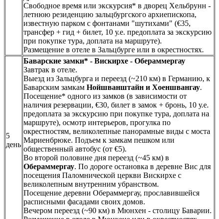
Свободное время или экскурсия* в дворец Хельбрунн -
летнюю резиденцию зальцбургского архиепископа,
известную парком с фонтанами "шутихами" (€35,
трансфер + гид + билет, 10 у.е. предоплата за экскурсию
при покупке тура, доплата на маршруте).
Размещение в отеле в Зальцбурге или в окрестностях.
Баварские замки* - Вискирхе - Обераммергау
Завтрак в отеле.
Выезд из Зальцбурга и переезд (~210 км) в Германию, к
Баварским замкам
Нойшванштайн и Хоеншвангау
.
Посещение* одного из замков (в зависимости от
наличия резервации, €30, билет в замок + бронь, 10 у.е.
предоплата за экскурсию при покупке тура, доплата на
маршруте), осмотр интерьеров, прогулка по
окрестностям, великолепные панорамные виды с моста
5
Мариенбрюке. Подъем к замкам пешком или
день
общественный автобус (от €5).
Во второй половине дня переезд (~45 км) в
Обераммергау
. По дороге остановка в деревне Вис для
посещения Паломнической церкви Вискирхе с
великолепным внутренним убранством.
Посещение деревни Обераммергау, прославившейся
расписными фасадами своих домов.
Вечером переезд (~90 км) в Мюнхен - столицу Баварии.