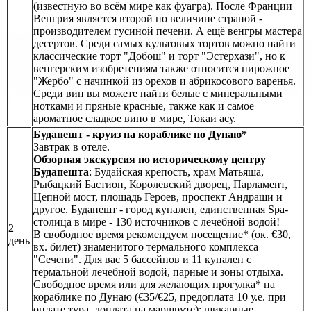
(известную во всём мире как фуагра). После Франции
Венгрия является второй по величине страной -
производителем гусиной печени. А ещё венгры мастера
десертов. Среди самых культовых тортов можно найти
классические торт "Добош" и торт "Эстерхази", но к
венгерским изобретениям также относится пирожное
"Жербо" с начинкой из орехов и абрикосового варенья.
Среди вин вы можете найти белые с минеральными
нотками и пряные красные, также как и самое
ароматное сладкое вино в мире, Токаи асу.
Будапешт - круиз на кораблике по Дунаю*
Завтрак в отеле.
Обзорная экскурсия по историческому центру
Будапешта
: Будайская крепость, храм Матьяша,
Рыбацкий Бастион, Королевский дворец, Парламент,
Цепной мост, площадь Героев, проспект Андраши и
другое. Будапешт - город купален, единственная Spa-
столица в мире - 130 источников с лечебной водой!
2
В свободное время рекомендуем посещение* (ок. €30,
день
вх. билет) знаменитого термального комплекса
"Сечени". Для вас 5 бассейнов и 11 купален с
термальной лечебной водой, парные и зоны отдыха.
Свободное время или для желающих прогулка* на
кораблике по Дунаю (€35/€25, предоплата 10 у.е. при
оплате тура, доплата на маршруте): шикарные