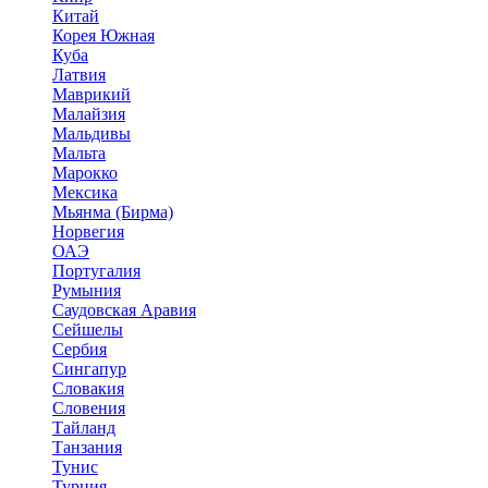
Китай
Корея Южная
Куба
Латвия
Маврикий
Малайзия
Мальдивы
Мальта
Марокко
Мексика
Мьянма (Бирма)
Норвегия
ОАЭ
Португалия
Румыния
Саудовская Аравия
Сейшелы
Сербия
Сингапур
Словакия
Словения
Тайланд
Танзания
Тунис
Турция