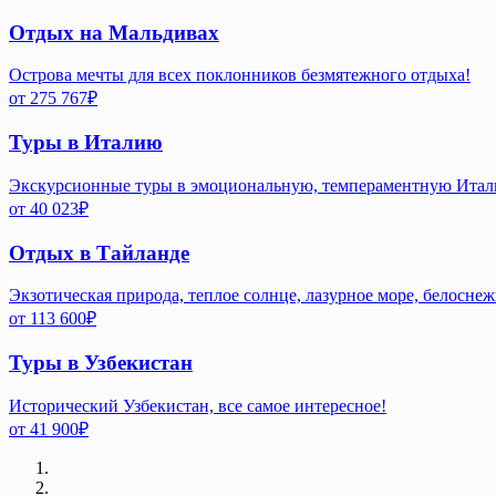
Отдых на Мальдивах
Острова мечты для всех поклонников безмятежного отдыха!
от
275 767
₽
Туры в Италию
Экскурсионные туры в эмоциональную, темпераментную Ита
от
40 023
₽
Отдых в Тайланде
Экзотическая природа, теплое солнце, лазурное море, белосне
от
113 600
₽
Туры в Узбекистан
Исторический Узбекистан, все самое интересное!
от
41 900
₽