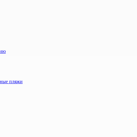
лию
жные пляжи