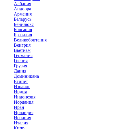
Албания
Андорра
Армения
Беларусь
Бенилюкс
Болгария
Бразилия
Великобритания
Венгрия
Вьетнам
Германия
Греция
Грузия
Дания
Доминикана
Египет
Израиль
Индия
Индонезия
Иордания
Иран
Ирландия
Испания
Италия
Кипр