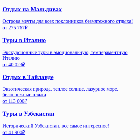
Отдых на Мальдивах
Острова мечты для всех поклонников безмятежного отдыха!
от
275 767
₽
Туры в Италию
Экскурсионные туры в эмоциональную, темпераментную
Италию
от
40 023
₽
Отдых в Тайланде
Экзотическая природа, теплое солнце, лазурное море,
белоснежные пляжи
от
113 600
₽
Туры в Узбекистан
Исторический Узбекистан, все самое интересное!
от
41 900
₽