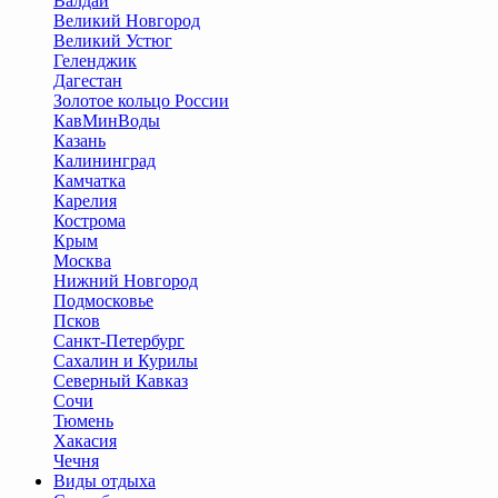
Валдай
Великий Новгород
Великий Устюг
Геленджик
Дагестан
Золотое кольцо России
КавМинВоды
Казань
Калининград
Камчатка
Карелия
Кострома
Крым
Москва
Нижний Новгород
Подмосковье
Псков
Санкт-Петербург
Сахалин и Курилы
Северный Кавказ
Сочи
Тюмень
Хакасия
Чечня
Виды отдыха