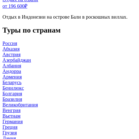
от 196 600
₽
Отдых в Индонезии на острове Бали в роскошных виллах.
Туры по странам
Россия
Абхазия
Австрия
Азербайджан
Албания
Андорра
Армения
Беларусь
Бенилюкс
Болгария
Бразилия
Великобритания
Венгрия
Вьетнам
Германия
Греция
Грузия
Дания