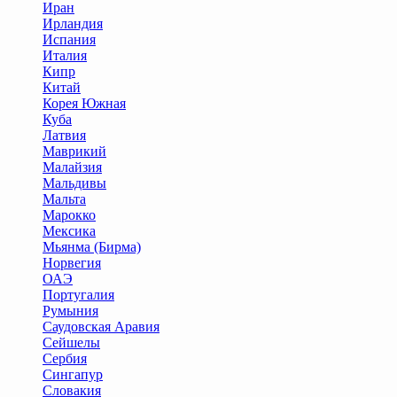
Иран
Ирландия
Испания
Италия
Кипр
Китай
Корея Южная
Куба
Латвия
Маврикий
Малайзия
Мальдивы
Мальта
Марокко
Мексика
Мьянма (Бирма)
Норвегия
ОАЭ
Португалия
Румыния
Саудовская Аравия
Сейшелы
Сербия
Сингапур
Словакия