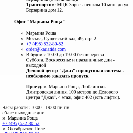
Транспортом
: МЦК Зорге - пешком 10 мин. до ул.
Берзарина дом 12.
Офис "Марьина Роща"
Марьина Роща
Москва, Сущевский вал, 49, стр. 2
+7 (495) 532-80-52
order@kariatida.com
В будни с 10-00 до 19-00 без перерыва
Суббота, Воскресенье и праздничные дни -
выходной
Деловой центр "Джаз": пропускная система -
необходимо заказать пропуск
.
Проезд
: м. Марьина Роща, Люблинско-
Дмитровская линия, 100 метров до Делового
центра "Джаз", 4 этаж, офис 402 (есть лифты).
Часы работы: 10:00 - 19:00 пн-пн
сб-вс: выходные дни
м. Марьина Роща
+7 (495) 532-80-52
м. Октябрьское Поле