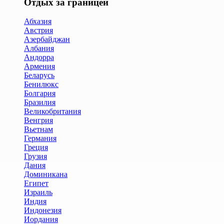
Отдых за границей
Абхазия
Австрия
Азербайджан
Албания
Андорра
Армения
Беларусь
Бенилюкс
Болгария
Бразилия
Великобритания
Венгрия
Вьетнам
Германия
Греция
Грузия
Дания
Доминикана
Египет
Израиль
Индия
Индонезия
Иордания