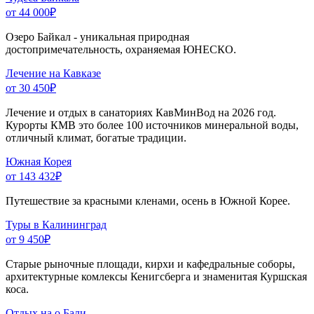
от 44 000
₽
Озеро Байкал - уникальная природная
достопримечательность, охраняемая ЮНЕСКО.
Лечение на Кавказе
от 30 450
₽
Лечение и отдых в санаториях КавМинВод на 2026 год.
Курорты КМВ это более 100 источников минеральной воды,
отличный климат, богатые традиции.
Южная Корея
от 143 432
₽
Путешествие за красными кленами, осень в Южной Корее.
Туры в Калининград
от 9 450
₽
Старые рыночные площади, кирхи и кафедральные соборы,
архитектурные комлексы Кенигсберга и знаменитая Куршская
коса.
Отдых на о.Бали