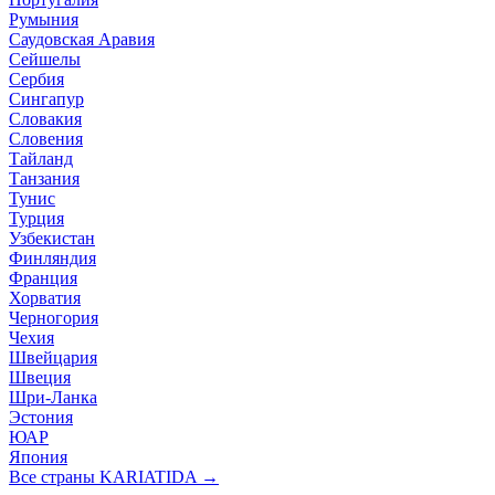
Румыния
Саудовская Аравия
Сейшелы
Сербия
Сингапур
Словакия
Словения
Тайланд
Танзания
Тунис
Турция
Узбекистан
Финляндия
Франция
Хорватия
Черногория
Чехия
Швейцария
Швеция
Шри-Ланка
Эстония
ЮАР
Япония
Все страны KARIATIDA →