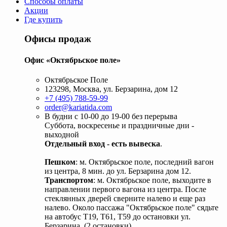
Способы оплаты
Акции
Где купить
Офисы продаж
Офис «Октябрьское поле»
Октябрьское Поле
123298, Москва, ул. Берзарина, дом 12
+7 (495) 788-59-99
order@kariatida.com
В будни с 10-00 до 19-00 без перерыва
Суббота, воскресенье и праздничные дни -
выходной
Отдельный вход - есть вывеска
.
Пешком
: м. Октябрьское поле, последний вагон
из центра, 8 мин. до ул. Берзарина дом 12.
Транспортом
: м. Октябрьское поле, выходите в
направлении первого вагона из центра. После
стеклянных дверей сверните налево и еще раз
налево. Около пассажа "Октябрьское поле" сядьте
на автобус Т19, Т61, Т59 до остановки ул.
Берзарина. (2 остановки).