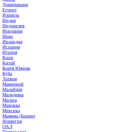
Доминикана
Египет
Израиль
Индия
Индонезия
Иордания
Иран
Ирландия
Испания
Италия
Кипр
Китай
Корея Южная
Куба
Латвия
Маврикий
Малайзия
Мальдивы
Мальта
Марокко
Мексика
Мьянма (Бирма)
Норвегия
ОАЭ
Португалия