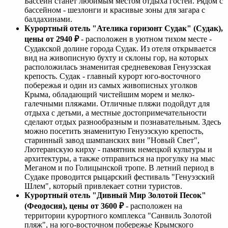
Бассейн станет любимым местом отдыха гостей. Рядом с
бассейном - шезлонги и красивые зоны для загара с
балдахинами.
Курортный отель "Ателика горизонт Судак" (Судак),
цены от 2940 ₽
- расположен в уютном тихом месте -
Судакской долине города Судак. Из отеля открывается
вид на живописную бухту и склоны гор, на которых
расположилась знаменитая средневековая Генуэзская
крепость. Судак - главный курорт юго-восточного
побережья и один из самых живописных уголков
Крыма, обладающий чистейшим морем и мелко-
галечными пляжами. Отличные пляжи подойдут для
отдыха с детьми, а местные достопримечательности
сделают отдых разнообразным и познавательным. Здесь
можно посетить знаменитую Генуэзскую крепость,
старинный завод шампанских вин "Новый Свет",
Лютеранскую кирху - памятник немецкой культуры и
архитектуры, а также отправиться на прогулку на мыс
Меганом и по Голицынской тропе. В летний период в
Судаке проводится рыцарский фестиваль "Генуэзский
Шлем", который привлекает сотни туристов.
Курортный отель "Дивный Мир Золотой Песок"
(Феодосия), цены от 3600 ₽
- расположен на
территории курортного комплекса "Санвиль Золотой
пляж", на юго-восточном побережье Крымского