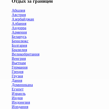
Отдых за границей
Абхазия
Австрия
Азербайджан
Албания
Андорра
Армения
Беларусь
Бенилюкс
Болгария
Бразилия
Великобритания
Венгрия
Вьетнам
Германия
Греция
Грузия
Дания
Доминикана
Египет
Израиль
Индия
Индонезия
Иордания