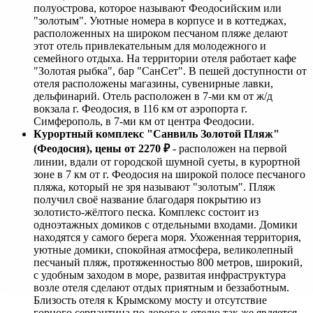
полуострова, которое называют Феодосийским или
"золотым". Уютные номера в корпусе и в коттеджах,
расположенных на широком песчаном пляже делают
этот отель привлекательным для молодежного и
семейного отдыха. На территории отеля работает кафе
"Золотая рыбка", бар "СанСет". В пешей доступности от
отеля расположены магазины, сувенирные лавки,
дельфинарий. Отель расположен в 7-ми км от ж/д
вокзала г. Феодосия, в 116 км от аэропорта г.
Симферополь, в 7-ми км от центра Феодосии.
Курортный комплекс "Санвиль Золотой Пляж"
(Феодосия), цены от 2270
₽
- расположен на первой
линии, вдали от городской шумной суеты, в курортной
зоне в 7 км от г. Феодосия на широкой полосе песчаного
пляжа, который не зря называют "золотым". Пляж
получил своё название благодаря покрытию из
золотисто-жёлтого песка. Комплекс состоит из
одноэтажных домиков с отдельными входами. Домики
находятся у самого берега моря. Ухоженная территория,
уютные домики, спокойная атмосфера, великолепный
песчаный пляж, протяженностью 800 метров, широкий,
с удобным заходом в море, развитая инфраструктура
возле отеля сделают отдых приятным и беззаботным.
Близость отеля к Крымскому мосту и отсутствие
горного серпантина по дороге к отелю так же является