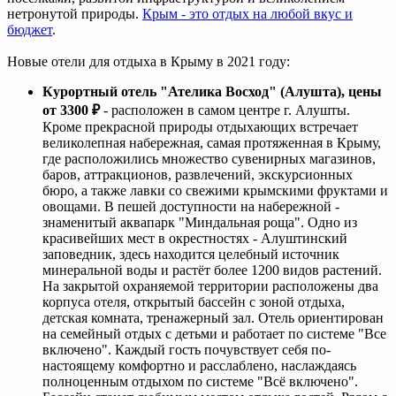
нетронутой природы.
Крым - это отдых на любой вкус и
бюджет
.
Новые отели для отдыха в Крыму в 2021 году:
Курортный отель "Ателика Восход" (Алушта), цены
от 3300
₽
- расположен в самом центре г. Алушты.
Кроме прекрасной природы отдыхающих встречает
великолепная набережная, самая протяженная в Крыму,
где расположились множество сувенирных магазинов,
баров, аттракционов, развлечений, экскурсионных
бюро, а также лавки со свежими крымскими фруктами и
овощами. В пешей доступности на набережной -
знаменитый аквапарк "Миндальная роща". Одно из
красивейших мест в окрестностях - Алуштинский
заповедник, здесь находится целебный источник
минеральной воды и растёт более 1200 видов растений.
На закрытой охраняемой территории расположены два
корпуса отеля, открытый бассейн с зоной отдыха,
детская комната, тренажерный зал. Отель ориентирован
на семейный отдых с детьми и работает по системе "Все
включено". Каждый гость почувствует себя по-
настоящему комфортно и расслаблено, наслаждаясь
полноценным отдыхом по системе "Всё включено".