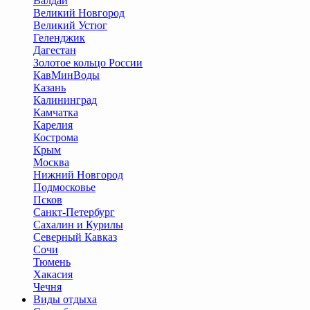
Валдай
Великий Новгород
Великий Устюг
Геленджик
Дагестан
Золотое кольцо России
КавМинВоды
Казань
Калининград
Камчатка
Карелия
Кострома
Крым
Москва
Нижний Новгород
Подмосковье
Псков
Санкт-Петербург
Сахалин и Курилы
Северный Кавказ
Сочи
Тюмень
Хакасия
Чечня
Виды отдыха