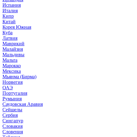
Испания
Италия
Кипр
Китай
Корея Южная
Куба
Латвия
Маврикий
Малайзия
Мальдивы
Мальта
Марокко
Мексика
Мьянма (Бирма)
Норвегия
ОАЭ
Португалия
Румыния
Саудовская Аравия
Сейшелы
Сербия
Сингапур
Словакия
Словения