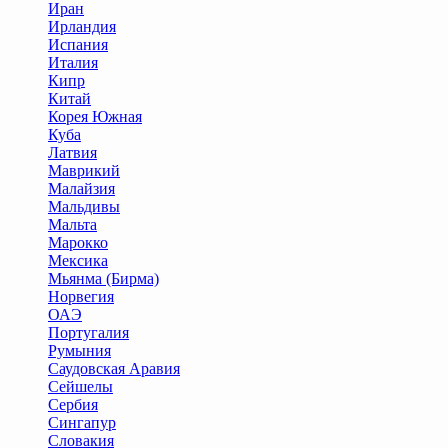
Иран
Ирландия
Испания
Италия
Кипр
Китай
Корея Южная
Куба
Латвия
Маврикий
Малайзия
Мальдивы
Мальта
Марокко
Мексика
Мьянма (Бирма)
Норвегия
ОАЭ
Португалия
Румыния
Саудовская Аравия
Сейшелы
Сербия
Сингапур
Словакия