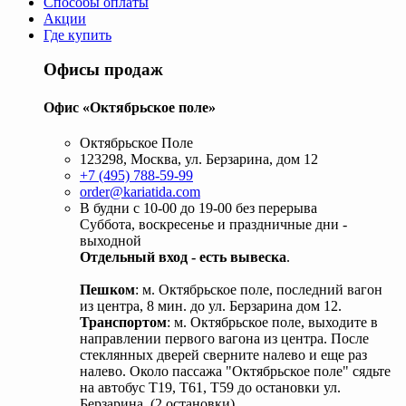
Способы оплаты
Акции
Где купить
Офисы продаж
Офис «Октябрьское поле»
Октябрьское Поле
123298, Москва, ул. Берзарина, дом 12
+7 (495) 788-59-99
order@kariatida.com
В будни с 10-00 до 19-00 без перерыва
Суббота, воскресенье и праздничные дни -
выходной
Отдельный вход - есть вывеска
.
Пешком
: м. Октябрьское поле, последний вагон
из центра, 8 мин. до ул. Берзарина дом 12.
Транспортом
: м. Октябрьское поле, выходите в
направлении первого вагона из центра. После
стеклянных дверей сверните налево и еще раз
налево. Около пассажа "Октябрьское поле" сядьте
на автобус Т19, Т61, Т59 до остановки ул.
Берзарина. (2 остановки).