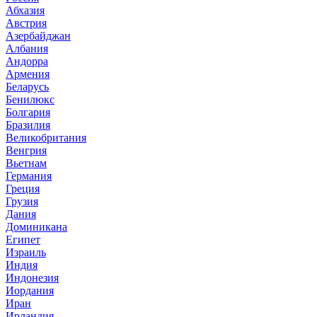
Абхазия
Австрия
Азербайджан
Албания
Андорра
Армения
Беларусь
Бенилюкс
Болгария
Бразилия
Великобритания
Венгрия
Вьетнам
Германия
Греция
Грузия
Дания
Доминикана
Египет
Израиль
Индия
Индонезия
Иордания
Иран
Ирландия