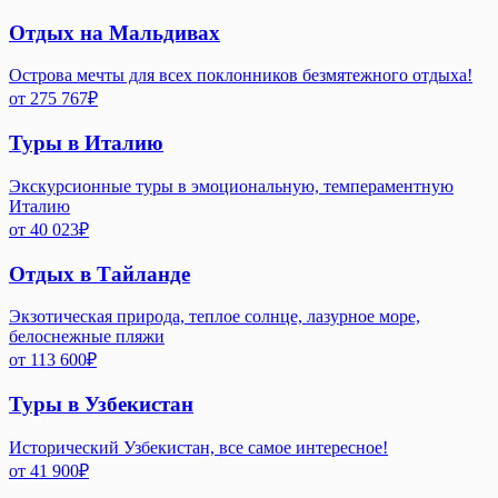
Отдых на Мальдивах
Острова мечты для всех поклонников безмятежного отдыха!
от
275 767
₽
Туры в Италию
Экскурсионные туры в эмоциональную, темпераментную
Италию
от
40 023
₽
Отдых в Тайланде
Экзотическая природа, теплое солнце, лазурное море,
белоснежные пляжи
от
113 600
₽
Туры в Узбекистан
Исторический Узбекистан, все самое интересное!
от
41 900
₽