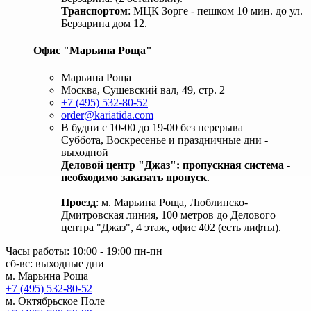
Транспортом
: МЦК Зорге - пешком 10 мин. до ул.
Берзарина дом 12.
Офис "Марьина Роща"
Марьина Роща
Москва, Сущевский вал, 49, стр. 2
+7 (495) 532-80-52
order@kariatida.com
В будни с 10-00 до 19-00 без перерыва
Суббота, Воскресенье и праздничные дни -
выходной
Деловой центр "Джаз": пропускная система -
необходимо заказать пропуск
.
Проезд
: м. Марьина Роща, Люблинско-
Дмитровская линия, 100 метров до Делового
центра "Джаз", 4 этаж, офис 402 (есть лифты).
Часы работы: 10:00 - 19:00 пн-пн
сб-вс: выходные дни
м. Марьина Роща
+7 (495) 532-80-52
м. Октябрьское Поле