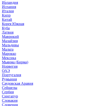
Ирландия
Испания
Италия
Кипр
Китай
Корея Южная
Куба
Латвия
Маврикий
Малайзия
Мальдивы
Мальта
Марокко
Мексика
Мьянма (Бирма)
Норвегия
ОАЭ
Португалия
Румыния
Саудовская Аравия
Сейшелы
Сербия
Сингапур
Словакия
Словения