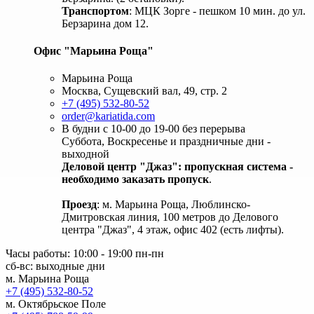
Транспортом
: МЦК Зорге - пешком 10 мин. до ул.
Берзарина дом 12.
Офис "Марьина Роща"
Марьина Роща
Москва, Сущевский вал, 49, стр. 2
+7 (495) 532-80-52
order@kariatida.com
В будни с 10-00 до 19-00 без перерыва
Суббота, Воскресенье и праздничные дни -
выходной
Деловой центр "Джаз": пропускная система -
необходимо заказать пропуск
.
Проезд
: м. Марьина Роща, Люблинско-
Дмитровская линия, 100 метров до Делового
центра "Джаз", 4 этаж, офис 402 (есть лифты).
Часы работы: 10:00 - 19:00 пн-пн
сб-вс: выходные дни
м. Марьина Роща
+7 (495) 532-80-52
м. Октябрьское Поле