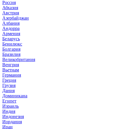
Россия
Абхазия
Австрия
Азербайджан
Албания
Андорра
Армения
Беларусь
Бенилюкс
Болгария
Бразилия
Великобритания
Венгрия
Вьетнам
Германия
Греция
Грузия
Дания
Доминикана
Египет
Израиль
Индия
Индонезия
Иордания
Иран