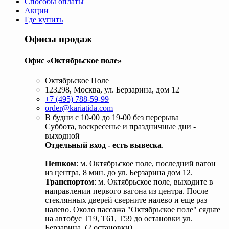
Способы оплаты
Акции
Где купить
Офисы продаж
Офис «Октябрьское поле»
Октябрьское Поле
123298, Москва, ул. Берзарина, дом 12
+7 (495) 788-59-99
order@kariatida.com
В будни с 10-00 до 19-00 без перерыва
Суббота, воскресенье и праздничные дни -
выходной
Отдельный вход - есть вывеска
.
Пешком
: м. Октябрьское поле, последний вагон
из центра, 8 мин. до ул. Берзарина дом 12.
Транспортом
: м. Октябрьское поле, выходите в
направлении первого вагона из центра. После
стеклянных дверей сверните налево и еще раз
налево. Около пассажа "Октябрьское поле" сядьте
на автобус Т19, Т61, Т59 до остановки ул.
Берзарина. (2 остановки).