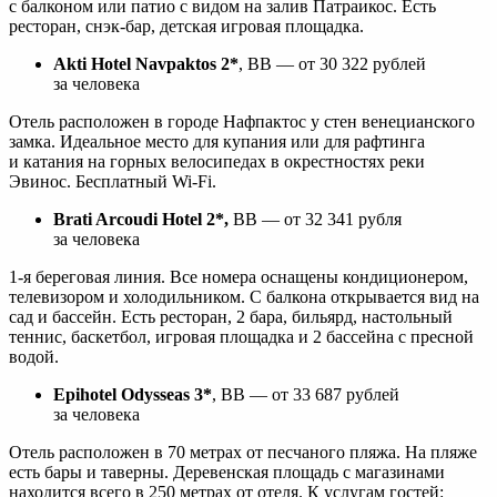
с балконом или патио с видом на залив Патраикос. Есть
ресторан, снэк-бар, детская игровая площадка.
Akti Hotel Navpaktos 2*
, ВВ ― от 30 322 рублей
за человека
Отель расположен в городе Нафпактос у стен венецианского
замка. Идеальное место для купания или для рафтинга
и катания на горных велосипедах в окрестностях реки
Эвинос. Бесплатный Wi-Fi.
Brati Arcoudi Hotel 2*,
ВВ ― от 32 341 рубля
за человека
1-я береговая линия. Все номера оснащены кондиционером,
телевизором и холодильником. С балкона открывается вид на
сад и бассейн. Есть ресторан, 2 бара, бильярд, настольный
теннис, баскетбол, игровая площадка и 2 бассейна с пресной
водой.
Epihotel Odysseas 3*
, ВВ ― от 33 687 рублей
за человека
Отель расположен в 70 метрах от песчаного пляжа. На пляже
есть бары и таверны. Деревенская площадь с магазинами
находится всего в 250 метрах от отеля. К услугам гостей: