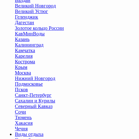
Валдай
Великий Новгород
Великий Устюг
Геленджик
Дагестан
Золотое кольцо России
КавМинВоды
Казань
Калининград
Камчатка
Карелия
Кострома
Крым
Москва
Нижний Новгород
Подмосковье
Псков
Санкт-Петербург
Сахалин и Курилы
Северный Кавказ
Сочи
Тюмень
Хакасия
Чечня
Виды отдыха