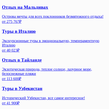
Отдых на Мальдивах
Острова мечты для всех поклонников безмятежного отдыха!
от
275 767
₽
Туры в Италию
Экскурсионные туры в эмоциональную, темпераментную
Италию
от
40 023
₽
Отдых в Тайланде
Экзотическая природа, теплое солнце, лазурное море,
белоснежные пляжи
от
113 600
₽
Туры в Узбекистан
Исторический Узбекистан, все самое интересное!
от
41 900
₽