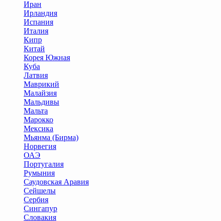
Иран
Ирландия
Испания
Италия
Кипр
Китай
Корея Южная
Куба
Латвия
Маврикий
Малайзия
Мальдивы
Мальта
Марокко
Мексика
Мьянма (Бирма)
Норвегия
ОАЭ
Португалия
Румыния
Саудовская Аравия
Сейшелы
Сербия
Сингапур
Словакия