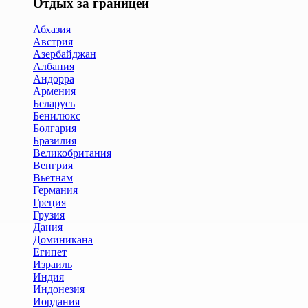
Отдых за границей
Абхазия
Австрия
Азербайджан
Албания
Андорра
Армения
Беларусь
Бенилюкс
Болгария
Бразилия
Великобритания
Венгрия
Вьетнам
Германия
Греция
Грузия
Дания
Доминикана
Египет
Израиль
Индия
Индонезия
Иордания