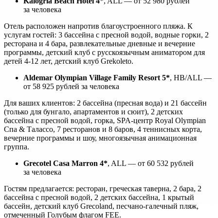
Kalogria Beach Hotel 4
*, ALL ― от 52 980 рублей
за человека
Отель расположен напротив благоустроенного пляжа. К
услугам гостей: 3 бассейна с пресной водой, водные горки, 2
ресторана и 4 бара, развлекательные дневные и вечерние
программы, детский клуб с русскоязычным аниматором для
детей 4-12 лет, детский клуб Grekoleto.
Aldemar Olympian Village Family Resort 5*
, HB/ALL ―
от 58 925 рублей за человека
Для ваших клиентов: 2 бассейна (пресная вода) и 21 бассейн
(только для бунгало, апартаментов и сюит), 2 детских
бассейна c пресной водой, горка, SPA-центр Royal Olympian
Спа & Талассо, 7 ресторанов и 8 баров, 4 теннисных корта,
вечерние программы и шоу, многоязычная анимационная
группа.
Grecotel Casa Marron 4*
, ALL ― от 60 532 рублей
за человека
Гостям предлагается: ресторан, греческая таверна, 2 бара, 2
бассейна с пресной водой, 2 детских бассейна, 1 крытый
бассейн, детский клуб Grecoland, песчано-галечный пляж,
отмеченный Голубым флагом FEE.