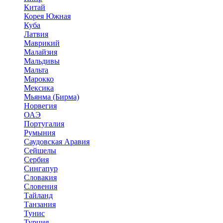
Китай
Корея Южная
Куба
Латвия
Маврикий
Малайзия
Мальдивы
Мальта
Марокко
Мексика
Мьянма (Бирма)
Норвегия
ОАЭ
Португалия
Румыния
Саудовская Аравия
Сейшелы
Сербия
Сингапур
Словакия
Словения
Тайланд
Танзания
Тунис
Турция