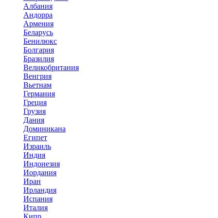
Албания
Андорра
Армения
Беларусь
Бенилюкс
Болгария
Бразилия
Великобритания
Венгрия
Вьетнам
Германия
Греция
Грузия
Дания
Доминикана
Египет
Израиль
Индия
Индонезия
Иордания
Иран
Ирландия
Испания
Италия
Кипр