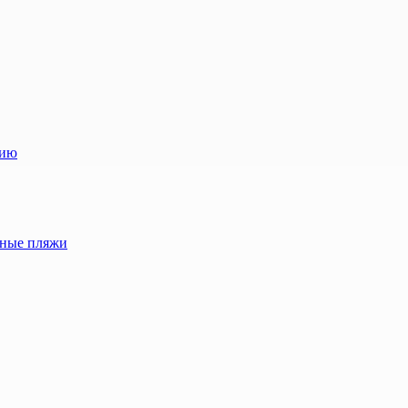
лию
жные пляжи