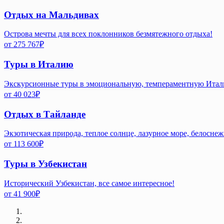
Отдых на Мальдивах
Острова мечты для всех поклонников безмятежного отдыха!
от
275 767
₽
Туры в Италию
Экскурсионные туры в эмоциональную, темпераментную Ита
от
40 023
₽
Отдых в Тайланде
Экзотическая природа, теплое солнце, лазурное море, белосне
от
113 600
₽
Туры в Узбекистан
Исторический Узбекистан, все самое интересное!
от
41 900
₽