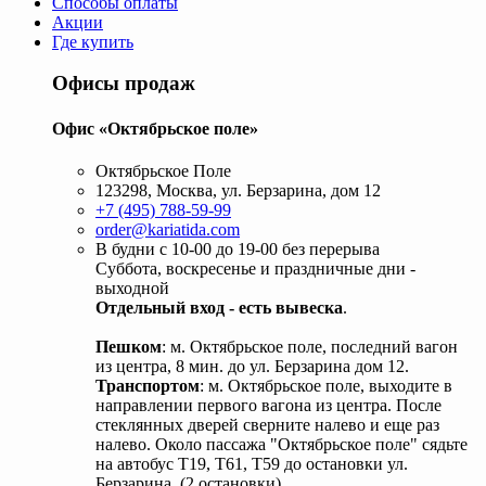
Способы оплаты
Акции
Где купить
Офисы продаж
Офис «Октябрьское поле»
Октябрьское Поле
123298, Москва, ул. Берзарина, дом 12
+7 (495) 788-59-99
order@kariatida.com
В будни с 10-00 до 19-00 без перерыва
Суббота, воскресенье и праздничные дни -
выходной
Отдельный вход - есть вывеска
.
Пешком
: м. Октябрьское поле, последний вагон
из центра, 8 мин. до ул. Берзарина дом 12.
Транспортом
: м. Октябрьское поле, выходите в
направлении первого вагона из центра. После
стеклянных дверей сверните налево и еще раз
налево. Около пассажа "Октябрьское поле" сядьте
на автобус Т19, Т61, Т59 до остановки ул.
Берзарина. (2 остановки).