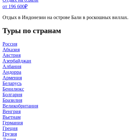
от 196 600
₽
Отдых в Индонезии на острове Бали в роскошных виллах.
Туры по странам
Россия
Абхазия
Австрия
Азербайджан
Албания
Андорра
Армения
Беларусь
Бенилюкс
Болгария
Бразилия
Великобритания
Венгрия
Вьетнам
Германия
Греция
Грузия
Дания