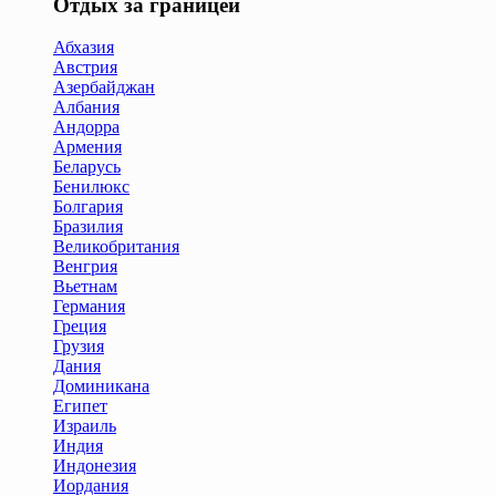
Отдых за границей
Абхазия
Австрия
Азербайджан
Албания
Андорра
Армения
Беларусь
Бенилюкс
Болгария
Бразилия
Великобритания
Венгрия
Вьетнам
Германия
Греция
Грузия
Дания
Доминикана
Египет
Израиль
Индия
Индонезия
Иордания