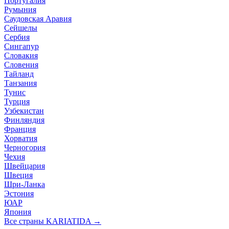
Португалия
Румыния
Саудовская Аравия
Сейшелы
Сербия
Сингапур
Словакия
Словения
Тайланд
Танзания
Тунис
Турция
Узбекистан
Финляндия
Франция
Хорватия
Черногория
Чехия
Швейцария
Швеция
Шри-Ланка
Эстония
ЮАР
Япония
Все страны KARIATIDA →