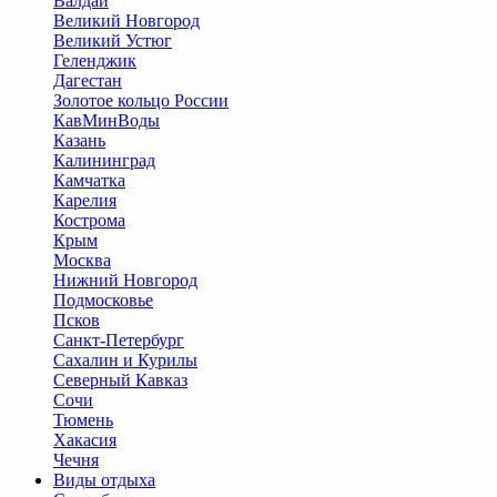
Валдай
Великий Новгород
Великий Устюг
Геленджик
Дагестан
Золотое кольцо России
КавМинВоды
Казань
Калининград
Камчатка
Карелия
Кострома
Крым
Москва
Нижний Новгород
Подмосковье
Псков
Санкт-Петербург
Сахалин и Курилы
Северный Кавказ
Сочи
Тюмень
Хакасия
Чечня
Виды отдыха