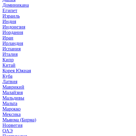
Доминикана
Египет
Израиль
Индия
Индонезия
Иордания
Иран
Ирландия
Испания
Италия
Кипр
Китай
Корея Южная
Куба
Латвия
Маврикий
Малайзия
Мальдивы
Мальта
Марокко
Мексика
Мьянма (Бирма)
Норвегия
ОАЭ