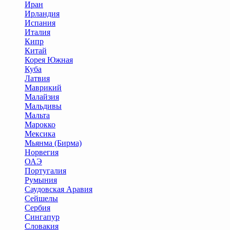
Иран
Ирландия
Испания
Италия
Кипр
Китай
Корея Южная
Куба
Латвия
Маврикий
Малайзия
Мальдивы
Мальта
Марокко
Мексика
Мьянма (Бирма)
Норвегия
ОАЭ
Португалия
Румыния
Саудовская Аравия
Сейшелы
Сербия
Сингапур
Словакия