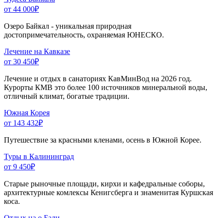
от 44 000
₽
Озеро Байкал - уникальная природная
достопримечательность, охраняемая ЮНЕСКО.
Лечение на Кавказе
от 30 450
₽
Лечение и отдых в санаториях КавМинВод на 2026 год.
Курорты КМВ это более 100 источников минеральной воды,
отличный климат, богатые традиции.
Южная Корея
от 143 432
₽
Путешествие за красными кленами, осень в Южной Корее.
Туры в Калининград
от 9 450
₽
Старые рыночные площади, кирхи и кафедральные соборы,
архитектурные комлексы Кенигсберга и знаменитая Куршская
коса.
Отдых на о.Бали