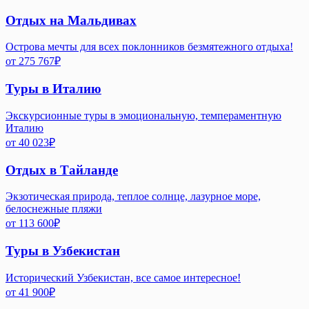
Отдых на Мальдивах
Острова мечты для всех поклонников безмятежного отдыха!
от
275 767
₽
Туры в Италию
Экскурсионные туры в эмоциональную, темпераментную
Италию
от
40 023
₽
Отдых в Тайланде
Экзотическая природа, теплое солнце, лазурное море,
белоснежные пляжи
от
113 600
₽
Туры в Узбекистан
Исторический Узбекистан, все самое интересное!
от
41 900
₽