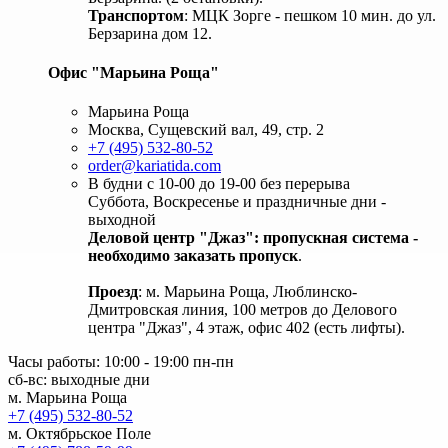
Транспортом
: МЦК Зорге - пешком 10 мин. до ул.
Берзарина дом 12.
Офис "Марьина Роща"
Марьина Роща
Москва, Сущевский вал, 49, стр. 2
+7 (495) 532-80-52
order@kariatida.com
В будни с 10-00 до 19-00 без перерыва
Суббота, Воскресенье и праздничные дни -
выходной
Деловой центр "Джаз": пропускная система -
необходимо заказать пропуск
.
Проезд
: м. Марьина Роща, Люблинско-
Дмитровская линия, 100 метров до Делового
центра "Джаз", 4 этаж, офис 402 (есть лифты).
Часы работы: 10:00 - 19:00 пн-пн
сб-вс: выходные дни
м. Марьина Роща
+7 (495) 532-80-52
м. Октябрьское Поле