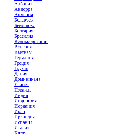
Албания
Андорра
Армения
Беларусь
Бенилюкс
Болгария
Бразилия
Великобритания
Венгрия
Вьетнам
Германия
Греция
Грузия
Дания
Доминикана
Египет
Израиль
Индия
Индонезия
Иордания
Иран
Ирландия
Испания
Италия
Кипр