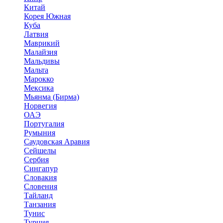
Китай
Корея Южная
Куба
Латвия
Маврикий
Малайзия
Мальдивы
Мальта
Марокко
Мексика
Мьянма (Бирма)
Норвегия
ОАЭ
Португалия
Румыния
Саудовская Аравия
Сейшелы
Сербия
Сингапур
Словакия
Словения
Тайланд
Танзания
Тунис
Турция