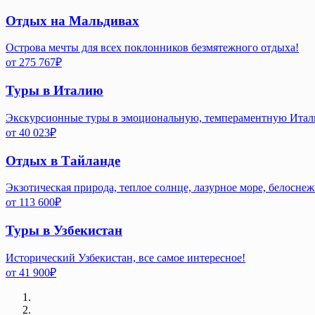
Отдых на Мальдивах
Острова мечты для всех поклонников безмятежного отдыха!
от
275 767
₽
Туры в Италию
Экскурсионные туры в эмоциональную, темпераментную Ита
от
40 023
₽
Отдых в Тайланде
Экзотическая природа, теплое солнце, лазурное море, белосне
от
113 600
₽
Туры в Узбекистан
Исторический Узбекистан, все самое интересное!
от
41 900
₽