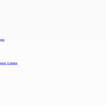
лию
жные пляжи