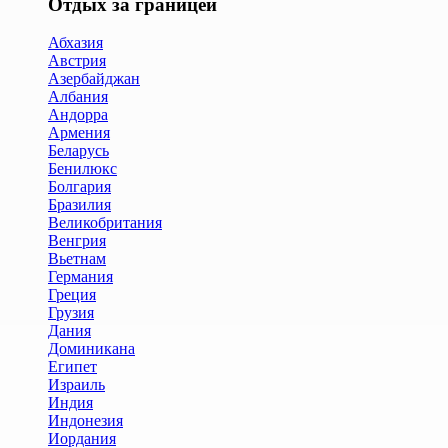
Отдых за границей
Абхазия
Австрия
Азербайджан
Албания
Андорра
Армения
Беларусь
Бенилюкс
Болгария
Бразилия
Великобритания
Венгрия
Вьетнам
Германия
Греция
Грузия
Дания
Доминикана
Египет
Израиль
Индия
Индонезия
Иордания