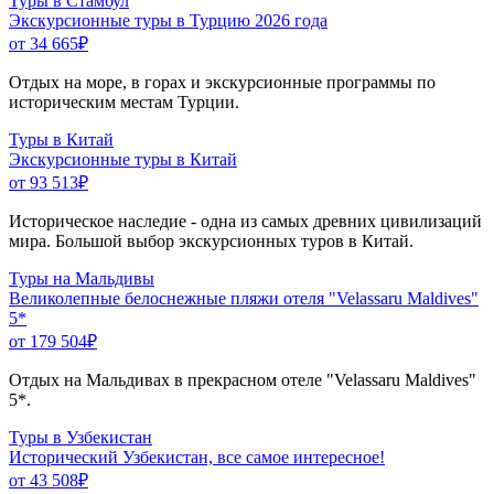
Туры в Стамбул
Экскурсионные туры в Турцию 2026 года
от 34 665
₽
Отдых на море, в горах и экскурсионные программы по
историческим местам Турции.
Туры в Китай
Экскурсионные туры в Китай
от 93 513
₽
Историческое наследие - одна из самых древних цивилизаций
мира. Большой выбор экскурсионных туров в Китай.
Туры на Мальдивы
Великолепные белоснежные пляжи отеля "Velassaru Maldives"
5*
от 179 504
₽
Отдых на Мальдивах в прекрасном отеле "Velassaru Maldives"
5*.
Туры в Узбекистан
Исторический Узбекистан, все самое интересное!
от 43 508
₽