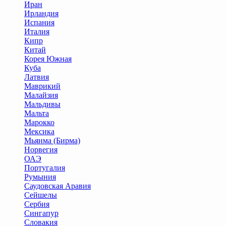
Иран
Ирландия
Испания
Италия
Кипр
Китай
Корея Южная
Куба
Латвия
Маврикий
Малайзия
Мальдивы
Мальта
Марокко
Мексика
Мьянма (Бирма)
Норвегия
ОАЭ
Португалия
Румыния
Саудовская Аравия
Сейшелы
Сербия
Сингапур
Словакия