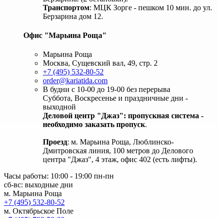
Транспортом
: МЦК Зорге - пешком 10 мин. до ул.
Берзарина дом 12.
Офис "Марьина Роща"
Марьина Роща
Москва, Сущевский вал, 49, стр. 2
+7 (495) 532-80-52
order@kariatida.com
В будни с 10-00 до 19-00 без перерыва
Суббота, Воскресенье и праздничные дни -
выходной
Деловой центр "Джаз": пропускная система -
необходимо заказать пропуск
.
Проезд
: м. Марьина Роща, Люблинско-
Дмитровская линия, 100 метров до Делового
центра "Джаз", 4 этаж, офис 402 (есть лифты).
Часы работы: 10:00 - 19:00 пн-пн
сб-вс: выходные дни
м. Марьина Роща
+7 (495) 532-80-52
м. Октябрьское Поле