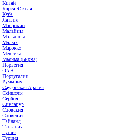
Китай
Корея Южная
Куба
Латвия
Маврикий
Малайзия
Мальдивы
Мальта
Марокко
Мексика
Мьянма (Бирма)
Норвегия
ОАЭ
Португалия
Румыния
Саудовская Аравия
Сейшелы
Сербия
Сингапур
Словакия
Словения
Тайланд
Танзания
Тунис
Турция