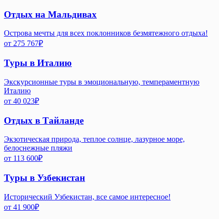
Отдых на Мальдивах
Острова мечты для всех поклонников безмятежного отдыха!
от
275 767
₽
Туры в Италию
Экскурсионные туры в эмоциональную, темпераментную
Италию
от
40 023
₽
Отдых в Тайланде
Экзотическая природа, теплое солнце, лазурное море,
белоснежные пляжи
от
113 600
₽
Туры в Узбекистан
Исторический Узбекистан, все самое интересное!
от
41 900
₽