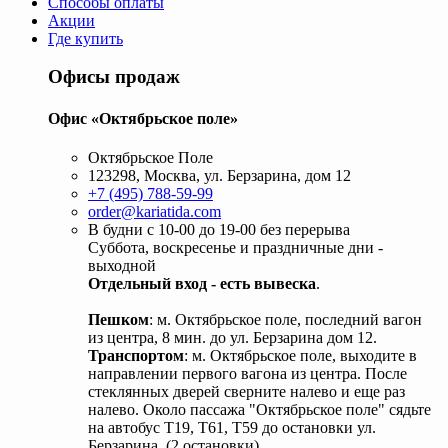
Способы оплаты
Акции
Где купить
Офисы продаж
Офис «Октябрьское поле»
Октябрьское Поле
123298, Москва, ул. Берзарина, дом 12
+7 (495) 788-59-99
order@kariatida.com
В будни с 10-00 до 19-00 без перерыва
Суббота, воскресенье и праздничные дни -
выходной
Отдельный вход - есть вывеска
.
Пешком
: м. Октябрьское поле, последний вагон
из центра, 8 мин. до ул. Берзарина дом 12.
Транспортом
: м. Октябрьское поле, выходите в
направлении первого вагона из центра. После
стеклянных дверей сверните налево и еще раз
налево. Около пассажа "Октябрьское поле" сядьте
на автобус Т19, Т61, Т59 до остановки ул.
Берзарина. (2 остановки).