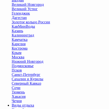
Валдай
Великий Новгород
Великий Устюг
Геленджик
Дагестан
Золотое кольцо России
КавМинВоды
Казань
Калининград
Камчатка
Карелия
Кострома
Крым
Москва
Нижний Новгород
Подмосковье
Псков
Санкт-Петербург
Сахалин и Курилы
Северный Кавказ
Сочи
Тюмень
Хакасия
Чечня
Виды отдыха