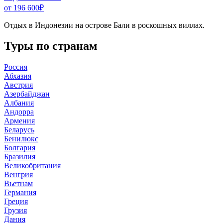
от 196 600
₽
Отдых в Индонезии на острове Бали в роскошных виллах.
Туры по странам
Россия
Абхазия
Австрия
Азербайджан
Албания
Андорра
Армения
Беларусь
Бенилюкс
Болгария
Бразилия
Великобритания
Венгрия
Вьетнам
Германия
Греция
Грузия
Дания