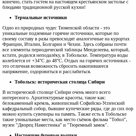
конечно, стать гостем на настоящем крестьянском застолье с
блюдами традиционной русской кухни!
Термальные источники
Одно из природных чудес Тюменской области - это
уникальные подземные горячие источники, которые по
своему составу в разы превосходят аналогичные на курортах
Франции, Италии, Болгарии и Чехии. Здесь собраны почти
все элементы периодической таблицы Менделеева, который,
кстати, родился неподалёку, в Тобольске. Температура воды
колеблется от +34°С до 48°С. Отдых на горячих источниках -
это отличная возможность сбросить накопившееся
напряжение, оздоровиться и расслабиться.
Тобольск: историческая столица Сибири
В исторической столице Сибири очень много всего
интересного. Архитектурные красоты, такие как:
белокаменный кремль, живописный Софийско-Успенский
кафедральный собор, бывшие купеческие ряды, где до сих пор
можно купить сувениры на память. Также есть в Тобольске
такие уникальные места, как место съёмок фильма "Тобол",
музеи "Дворец Наместника" и "Тюремный замок".
Настоящие буровые вышки