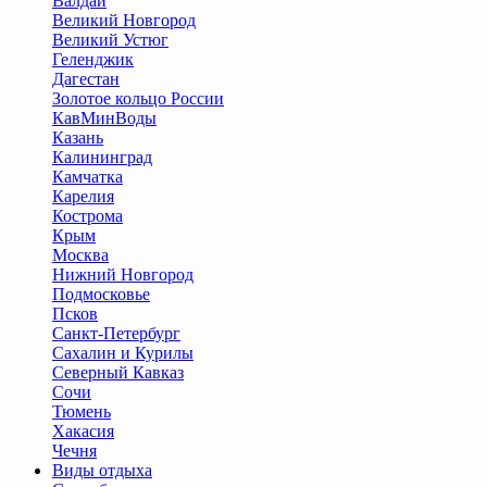
Валдай
Великий Новгород
Великий Устюг
Геленджик
Дагестан
Золотое кольцо России
КавМинВоды
Казань
Калининград
Камчатка
Карелия
Кострома
Крым
Москва
Нижний Новгород
Подмосковье
Псков
Санкт-Петербург
Сахалин и Курилы
Северный Кавказ
Сочи
Тюмень
Хакасия
Чечня
Виды отдыха