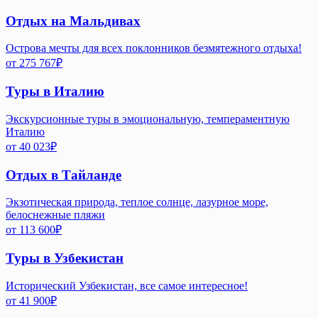
Отдых на Мальдивах
Острова мечты для всех поклонников безмятежного отдыха!
от
275 767
₽
Туры в Италию
Экскурсионные туры в эмоциональную, темпераментную
Италию
от
40 023
₽
Отдых в Тайланде
Экзотическая природа, теплое солнце, лазурное море,
белоснежные пляжи
от
113 600
₽
Туры в Узбекистан
Исторический Узбекистан, все самое интересное!
от
41 900
₽