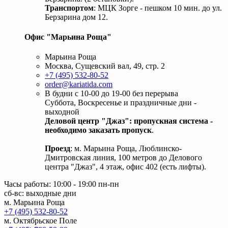
Транспортом
: МЦК Зорге - пешком 10 мин. до ул.
Берзарина дом 12.
Офис "Марьина Роща"
Марьина Роща
Москва, Сущевский вал, 49, стр. 2
+7 (495) 532-80-52
order@kariatida.com
В будни с 10-00 до 19-00 без перерыва
Суббота, Воскресенье и праздничные дни -
выходной
Деловой центр "Джаз": пропускная система -
необходимо заказать пропуск
.
Проезд
: м. Марьина Роща, Люблинско-
Дмитровская линия, 100 метров до Делового
центра "Джаз", 4 этаж, офис 402 (есть лифты).
Часы работы: 10:00 - 19:00 пн-пн
сб-вс: выходные дни
м. Марьина Роща
+7 (495) 532-80-52
м. Октябрьское Поле