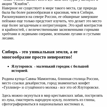
акции "Кэшбэк".
Наверное не существует в мире такого места, где природа
была бы более разнообразная и красивая, чем в Сибири.
Раскинувшиеся на севере России, ее обширные замерзшие
пейзажи еще только предстоит изучить, что делает это место
еще более загадочным и интригующим. Это край контрастов
и крайностей, с величественными заснеженными горными
хребтами и ледяными озерами, зелеными лугами и густыми
лесами.
Сибирь - это уникальная земля, а ее
многообразие просто невероятно!
Ялуторовск - маленький городок с большой
историей
.
Родина купца Саввы Мамонтова, блинная столица России,
место ссылки декабристов, город знаменитых конфет
«Гулливер» и сгущённого молока - все это об Ялуторовске.
Здесь можно окунуться в мир крестьянских забав, пострелять
из лука, смастерить народную куклу, полепить из глины,
сфотографироваться в национальных костюмах и,