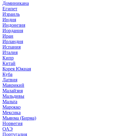
Доминикана
Египет
Израиль
Индия
Индонезия
Иордания
Иран
Ирландия
Испания
Италия
Кипр
Китай
Корея Южная
Куба
Латвия
Маврикий
Малайзия
Мальдивы
Мальта
Марокко
Мексика
Мьянма (Бирма)
Норвегия
ОАЭ
Португалия