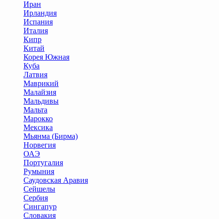
Иран
Ирландия
Испания
Италия
Кипр
Китай
Корея Южная
Куба
Латвия
Маврикий
Малайзия
Мальдивы
Мальта
Марокко
Мексика
Мьянма (Бирма)
Норвегия
ОАЭ
Португалия
Румыния
Саудовская Аравия
Сейшелы
Сербия
Сингапур
Словакия