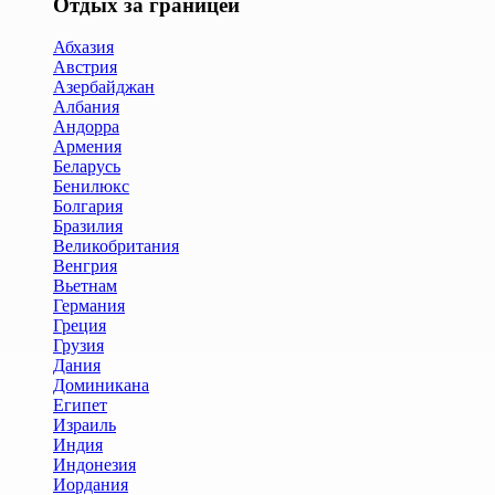
Отдых за границей
Абхазия
Австрия
Азербайджан
Албания
Андорра
Армения
Беларусь
Бенилюкс
Болгария
Бразилия
Великобритания
Венгрия
Вьетнам
Германия
Греция
Грузия
Дания
Доминикана
Египет
Израиль
Индия
Индонезия
Иордания