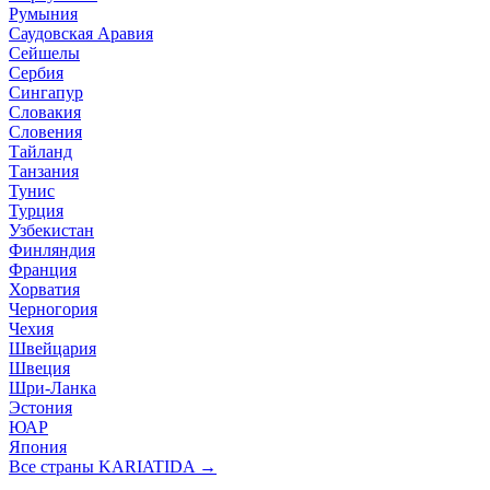
Румыния
Саудовская Аравия
Сейшелы
Сербия
Сингапур
Словакия
Словения
Тайланд
Танзания
Тунис
Турция
Узбекистан
Финляндия
Франция
Хорватия
Черногория
Чехия
Швейцария
Швеция
Шри-Ланка
Эстония
ЮАР
Япония
Все страны KARIATIDA →