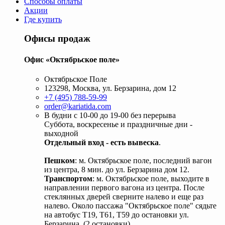
Способы оплаты
Акции
Где купить
Офисы продаж
Офис «Октябрьское поле»
Октябрьское Поле
123298, Москва, ул. Берзарина, дом 12
+7 (495) 788-59-99
order@kariatida.com
В будни с 10-00 до 19-00 без перерыва
Суббота, воскресенье и праздничные дни -
выходной
Отдельный вход - есть вывеска
.
Пешком
: м. Октябрьское поле, последний вагон
из центра, 8 мин. до ул. Берзарина дом 12.
Транспортом
: м. Октябрьское поле, выходите в
направлении первого вагона из центра. После
стеклянных дверей сверните налево и еще раз
налево. Около пассажа "Октябрьское поле" сядьте
на автобус Т19, Т61, Т59 до остановки ул.
Берзарина. (2 остановки).