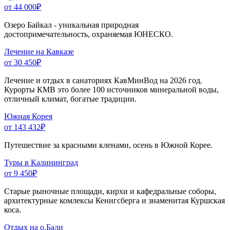
от 44 000
₽
Озеро Байкал - уникальная природная
достопримечательность, охраняемая ЮНЕСКО.
Лечение на Кавказе
от 30 450
₽
Лечение и отдых в санаториях КавМинВод на 2026 год.
Курорты КМВ это более 100 источников минеральной воды,
отличный климат, богатые традиции.
Южная Корея
от 143 432
₽
Путешествие за красными кленами, осень в Южной Корее.
Туры в Калининград
от 9 450
₽
Старые рыночные площади, кирхи и кафедральные соборы,
архитектурные комлексы Кенигсберга и знаменитая Куршская
коса.
Отдых на о.Бали