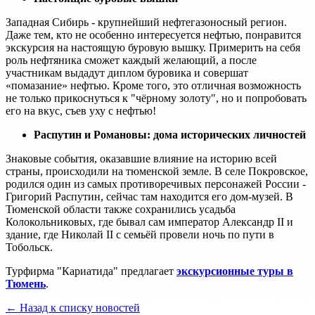
Западная Сибирь - крупнейший нефтегазоносный регион.
Даже тем, кто не особенно интересуется нефтью, понравится
экскурсия на настоящую буровую вышку. Примерить на себя
роль нефтяника сможет каждый желающий, а после
участникам выдадут диплом буровика и совершат
«помазание» нефтью. Кроме того, это отличная возможность
не только прикоснуться к "чёрному золоту", но и попробовать
его на вкус, съев уху с нефтью!
Распутин и Романовы: дома исторических личностей
Знаковые события, оказавшие влияние на историю всей
страны, происходили на тюменской земле. В селе Покровское,
родился один из самых противоречивых персонажей России -
Григорий Распутин, сейчас там находится его дом-музей. В
Тюменской области также сохранились усадьба
Колокольниковых, где бывал сам император Александр II и
здание, где Николай II с семьёй провели ночь по пути в
Тобольск.
Турфирма "Кариатида" предлагает
экскурсионные туры в
Тюмень
.
← Назад к списку новостей