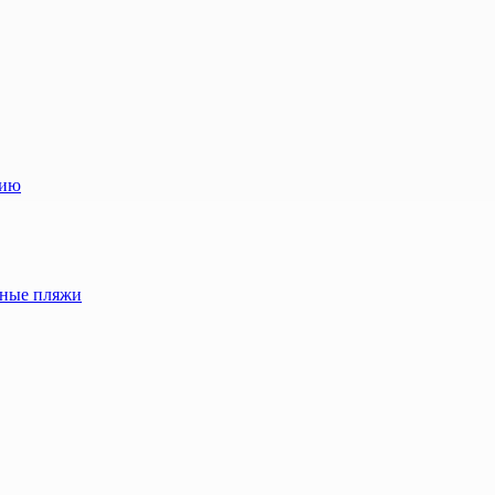
лию
жные пляжи