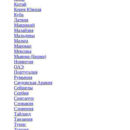
Китай
Корея Южная
Куба
Латвия
Маврикий
Малайзия
Мальдивы
Мальта
Марокко
Мексика
Мьянма (Бирма)
Норвегия
ОАЭ
Португалия
Румыния
Саудовская Аравия
Сейшелы
Сербия
Сингапур
Словакия
Словения
Тайланд
Танзания
Тунис
Турция