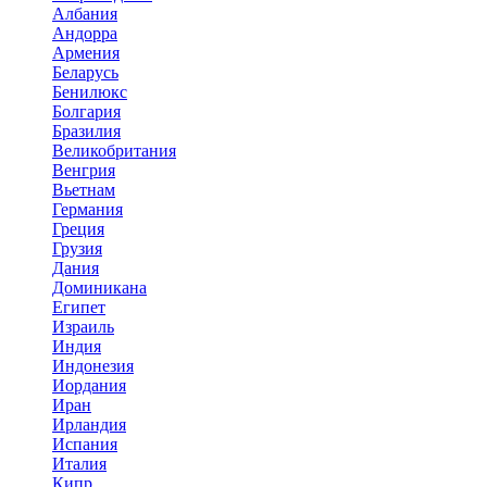
Албания
Андорра
Армения
Беларусь
Бенилюкс
Болгария
Бразилия
Великобритания
Венгрия
Вьетнам
Германия
Греция
Грузия
Дания
Доминикана
Египет
Израиль
Индия
Индонезия
Иордания
Иран
Ирландия
Испания
Италия
Кипр