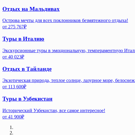
Отдых на Мальдивах
Острова мечты для всех поклонников безмятежного отдыха!
от
275 767
₽
Туры в Италию
Экскурсионные туры в эмоциональную, темпераментную Ита
от
40 023
₽
Отдых в Тайланде
Экзотическая природа, теплое солнце, лазурное море, белосне
от
113 600
₽
Туры в Узбекистан
Исторический Узбекистан, все самое интересное!
от
41 900
₽