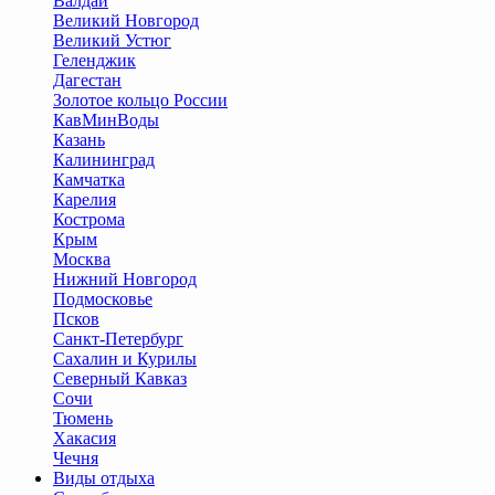
Валдай
Великий Новгород
Великий Устюг
Геленджик
Дагестан
Золотое кольцо России
КавМинВоды
Казань
Калининград
Камчатка
Карелия
Кострома
Крым
Москва
Нижний Новгород
Подмосковье
Псков
Санкт-Петербург
Сахалин и Курилы
Северный Кавказ
Сочи
Тюмень
Хакасия
Чечня
Виды отдыха