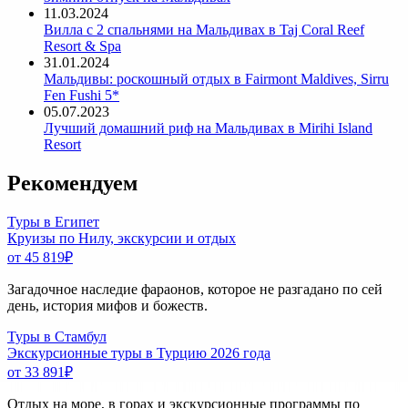
11.03.2024
Вилла с 2 спальнями на Мальдивах в Taj Coral Reef
Resort & Spa
31.01.2024
Мальдивы: роскошный отдых в Fairmont Maldives, Sirru
Fen Fushi 5*
05.07.2023
Лучший домашний риф на Мальдивах в Mirihi Island
Resort
Рекомендуем
Туры в Египет
Круизы по Нилу, экскурсии и отдых
от 45 819
₽
Загадочное наследие фараонов, которое не разгадано по сей
день, история мифов и божеств.
Туры в Стамбул
Экскурсионные туры в Турцию 2026 года
от 33 891
₽
Отдых на море, в горах и экскурсионные программы по