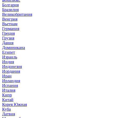
Бенилюкс
Болгария
Бразилия
Великобритания
Венгрия
Вьетнам
Германия
Греция
Грузия
Дания
Доминикана
Египет
Израиль
Индия
Индонезия
Иордания
Иран
Ирландия
Испания
Италия
Кипр
Китай
Корея Южная
Куба
Латвия