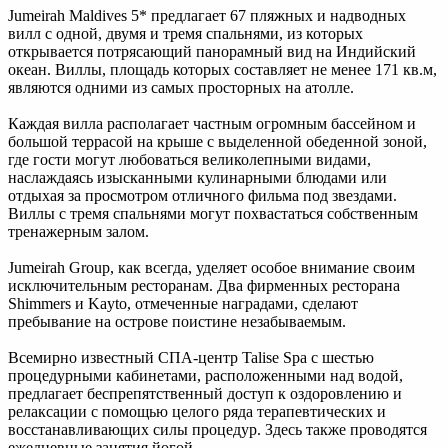
Jumeirah Maldives 5* предлагает 67 пляжных и надводных
вилл с одной, двумя и тремя спальнями, из которых
открывается потрясающий панорамный вид на Индийский
океан. Виллы, площадь которых составляет не менее 171 кв.м,
являются одними из самых просторных на атолле.
Каждая вилла располагает частным огромным бассейном и
большой террасой на крыше с выделенной обеденной зоной,
где гости могут любоваться великолепными видами,
наслаждаясь изысканными кулинарными блюдами или
отдыхая за просмотром отличного фильма под звездами.
Виллы с тремя спальнями могут похвастаться собственным
тренажерным залом.
Jumeirah Group, как всегда, уделяет особое внимание своим
исключительным ресторанам. Два фирменных ресторана
Shimmers и Kayto, отмеченные наградами, сделают
пребывание на острове поистине незабываемым.
Всемирно известный СПА-центр Talise Spa с шестью
процедурными кабинетами, расположенными над водой,
предлагает беспрепятственный доступ к оздоровлению и
релаксации с помощью целого ряда терапевтических и
восстанавливающих силы процедур. Здесь также проводятся
ежедневные занятия йогой.