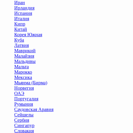
Иран
Ирландия
Испания
Италия
Кипр
Китай
Корея Южная
Куба
Латвия
Маврикий
Малайзия
Мальдивы
Мальта
Марокко
Мексика
Мьянма (Бирма)
Норвегия
ОАЭ
Португалия
Румыния
Саудовская Аравия
Сейшелы
Сербия
Сингапур
Словакия