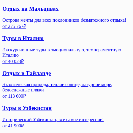
Отдых на Мальдивах
Острова мечты для всех поклонников безмятежного отдыха!
от
275 767
₽
Туры в Италию
Экскурсионные туры в эмоциональную, темпераментную
Италию
от
40 023
₽
Отдых в Тайланде
Экзотическая природа, теплое солнце, лазурное море,
белоснежные пляжи
от
113 600
₽
Туры в Узбекистан
Исторический Узбекистан, все самое интересное!
от
41 900
₽