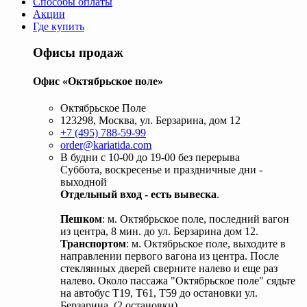
Способы оплаты
Акции
Где купить
Офисы продаж
Офис «Октябрьское поле»
Октябрьское Поле
123298, Москва, ул. Берзарина, дом 12
+7 (495) 788-59-99
order@kariatida.com
В будни с 10-00 до 19-00 без перерыва
Суббота, воскресенье и праздничные дни -
выходной
Отдельный вход - есть вывеска
.
Пешком
: м. Октябрьское поле, последний вагон
из центра, 8 мин. до ул. Берзарина дом 12.
Транспортом
: м. Октябрьское поле, выходите в
направлении первого вагона из центра. После
стеклянных дверей сверните налево и еще раз
налево. Около пассажа "Октябрьское поле" сядьте
на автобус Т19, Т61, Т59 до остановки ул.
Берзарина. (2 остановки).