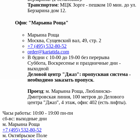
Транспортом
: МЦК Зорге - пешком 10 мин. до ул.
Берзарина дом 12.
Офис "Марьина Роща"
Марьина Роща
Москва, Сущевский вал, 49, стр. 2
+7 (495) 532-80-52
order@kariatida.com
В будни с 10-00 до 19-00 без перерыва
Суббота, Воскресенье и праздничные дни -
выходной
Деловой центр "Джаз": пропускная система -
необходимо заказать пропуск
.
Проезд
: м. Марьина Роща, Люблинско-
Дмитровская линия, 100 метров до Делового
центра "Джаз", 4 этаж, офис 402 (есть лифты).
Часы работы: 10:00 - 19:00 пн-пн
сб-вс: выходные дни
м. Марьина Роща
+7 (495) 532-80-52
м. Октябрьское Поле