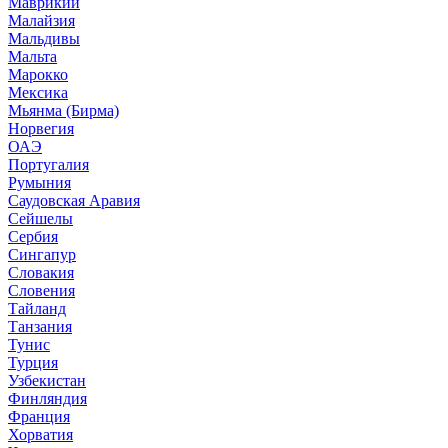
Маврикий
Малайзия
Мальдивы
Мальта
Марокко
Мексика
Мьянма (Бирма)
Норвегия
ОАЭ
Португалия
Румыния
Саудовская Аравия
Сейшелы
Сербия
Сингапур
Словакия
Словения
Тайланд
Танзания
Тунис
Турция
Узбекистан
Финляндия
Франция
Хорватия