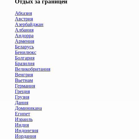
Отдых за границей
Абхазия
Австрия
Азербайджан
Албания
Андорра
Армения
Беларусь
Бенилюкс
Болгария
Бразилия
Великобритания
Венгрия
Вьетнам
Германия
Греция
Грузия
Дания
Доминикана
Египет
Израиль
Индия
Индонезия
Иордания