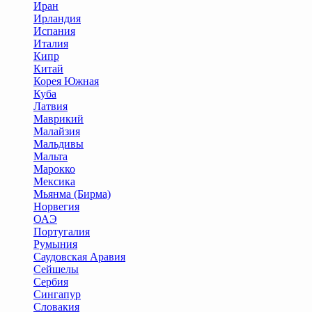
Иран
Ирландия
Испания
Италия
Кипр
Китай
Корея Южная
Куба
Латвия
Маврикий
Малайзия
Мальдивы
Мальта
Марокко
Мексика
Мьянма (Бирма)
Норвегия
ОАЭ
Португалия
Румыния
Саудовская Аравия
Сейшелы
Сербия
Сингапур
Словакия