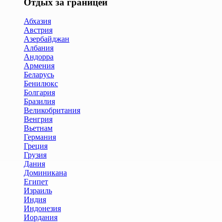
Отдых за границей
Абхазия
Австрия
Азербайджан
Албания
Андорра
Армения
Беларусь
Бенилюкс
Болгария
Бразилия
Великобритания
Венгрия
Вьетнам
Германия
Греция
Грузия
Дания
Доминикана
Египет
Израиль
Индия
Индонезия
Иордания