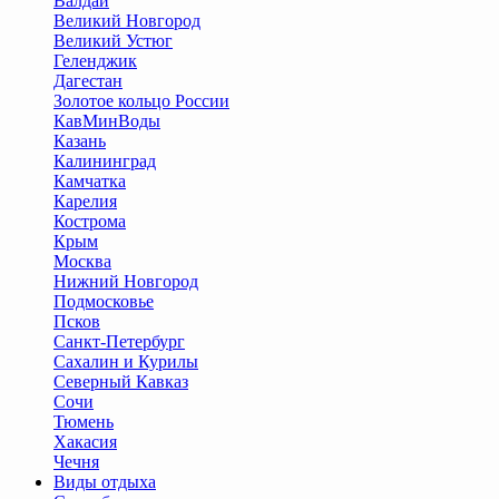
Валдай
Великий Новгород
Великий Устюг
Геленджик
Дагестан
Золотое кольцо России
КавМинВоды
Казань
Калининград
Камчатка
Карелия
Кострома
Крым
Москва
Нижний Новгород
Подмосковье
Псков
Санкт-Петербург
Сахалин и Курилы
Северный Кавказ
Сочи
Тюмень
Хакасия
Чечня
Виды отдыха