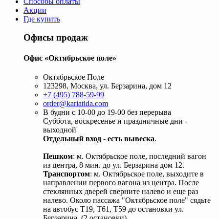
Способы оплаты
Акции
Где купить
Офисы продаж
Офис «Октябрьское поле»
Октябрьское Поле
123298, Москва, ул. Берзарина, дом 12
+7 (495) 788-59-99
order@kariatida.com
В будни с 10-00 до 19-00 без перерыва
Суббота, воскресенье и праздничные дни -
выходной
Отдельный вход - есть вывеска
.
Пешком
: м. Октябрьское поле, последний вагон
из центра, 8 мин. до ул. Берзарина дом 12.
Транспортом
: м. Октябрьское поле, выходите в
направлении первого вагона из центра. После
стеклянных дверей сверните налево и еще раз
налево. Около пассажа "Октябрьское поле" сядьте
на автобус Т19, Т61, Т59 до остановки ул.
Берзарина. (2 остановки).