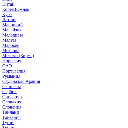
Китай
Корея Южная
Куба
Латвия
Маврикий
Малайзия
Мальдивы
Мальта
Марокко
Мексика
Мьянма (Бирма)
Норвегия
ОАЭ
Португалия
Румыния
Саудовская Аравия
Сейшелы
Сербия
Сингапур
Словакия
Словения
Тайланд
Танзания
Тунис
Турция