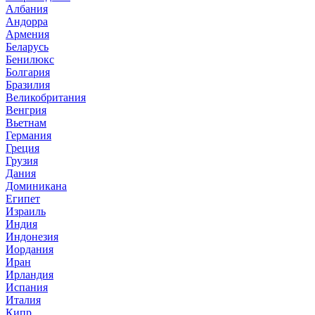
Албания
Андорра
Армения
Беларусь
Бенилюкс
Болгария
Бразилия
Великобритания
Венгрия
Вьетнам
Германия
Греция
Грузия
Дания
Доминикана
Египет
Израиль
Индия
Индонезия
Иордания
Иран
Ирландия
Испания
Италия
Кипр