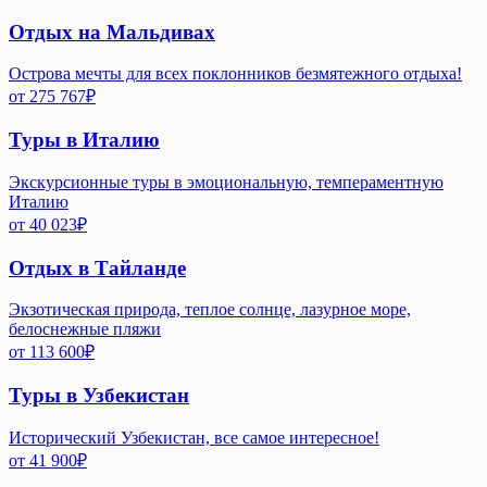
Отдых на Мальдивах
Острова мечты для всех поклонников безмятежного отдыха!
от
275 767
₽
Туры в Италию
Экскурсионные туры в эмоциональную, темпераментную
Италию
от
40 023
₽
Отдых в Тайланде
Экзотическая природа, теплое солнце, лазурное море,
белоснежные пляжи
от
113 600
₽
Туры в Узбекистан
Исторический Узбекистан, все самое интересное!
от
41 900
₽