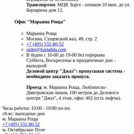
Транспортом
: МЦК Зорге - пешком 10 мин. до ул.
Берзарина дом 12.
Офис "Марьина Роща"
Марьина Роща
Москва, Сущевский вал, 49, стр. 2
+7 (495) 532-80-52
order@kariatida.com
В будни с 10-00 до 19-00 без перерыва
Суббота, Воскресенье и праздничные дни -
выходной
Деловой центр "Джаз": пропускная система -
необходимо заказать пропуск
.
Проезд
: м. Марьина Роща, Люблинско-
Дмитровская линия, 100 метров до Делового
центра "Джаз", 4 этаж, офис 402 (есть лифты).
Часы работы: 10:00 - 19:00 пн-пн
сб-вс: выходные дни
м. Марьина Роща
+7 (495) 532-80-52
м. Октябрьское Поле